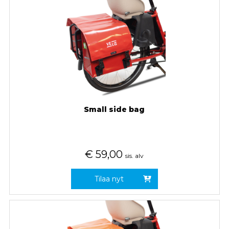
Small side bag
€
59,00
sis. alv
Tilaa nyt