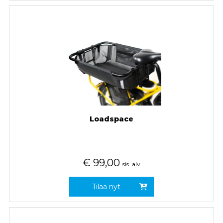
Loadspace
€
99,00
sis. alv
Tilaa nyt