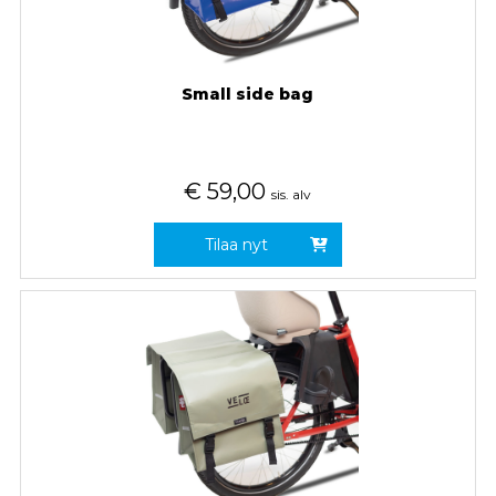
Small side bag
€
59,00
sis. alv
Tilaa nyt