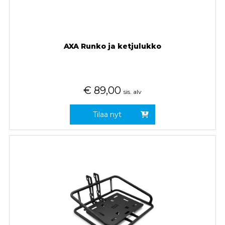
AXA Runko ja ketjulukko
€
89,00
sis. alv
Tilaa nyt