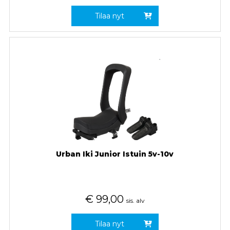
Tilaa nyt
Urban Iki Junior Istuin 5v-10v
€
99,00
sis. alv
Tilaa nyt