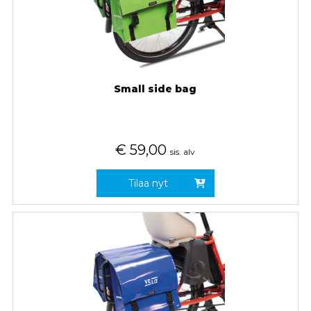
Small side bag
€
59,00
sis. alv
Tilaa nyt