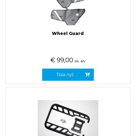
Wheel Guard
€
99,00
sis. alv
Tilaa nyt