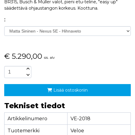
BR315, Busch & Müller valot, pieni etu-teline, "easy up"
säädettävä ohjaustangon korkeus. Koottuna.
:
€
5.290,00
sis. alv
Lisää ostoskoriin
Tekniset tiedot
Artikkelinumero
VE-2018
Tuotemerkki
Veloe