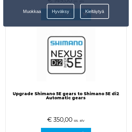
€
149,00
sis. alv
Muokkaa
Hyväksy
Kieltäytyä
Tilaa nyt
Upgrade Shimano 5E gears to Shimano 5E di2
Automatic gears
€
350,00
sis. alv