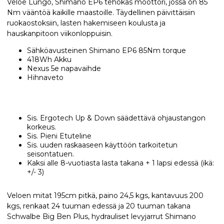
Veloe Lungo, Shimano EP6 tehokas moottori, jossa on 85
Nm vääntöä kaikille maastoille. Täydellinen päivittäisiin
ruokaostoksiin, lasten hakemiseen koulusta ja
hauskanpitoon viikonloppuisin.
Sähköavusteinen Shimano EP6 85Nm torque
418Wh Akku
Nexus 5e napavaihde
Hihnaveto
Sis. Ergotech Up & Down säädettävä ohjaustangon
korkeus.
Sis. Pieni Etuteline
Sis. uuden raskaaseen käyttöön tarkoitetun
seisontatuen.
Kaksi alle 8-vuotiasta lasta takana + 1 lapsi edessä (ikä:
+/- 3)
Veloen mitat 195cm pitkä, paino 24,5 kgs, kantavuus 200
kgs, renkaat 24 tuuman edessä ja 20 tuuman takana
Schwalbe Big Ben Plus, hydrauliset levyjarrut Shimano