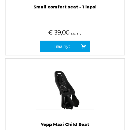
Small comfort seat - 1 lapsi
€
39,00
sis. alv
Tilaa nyt
Yepp Maxi Child Seat