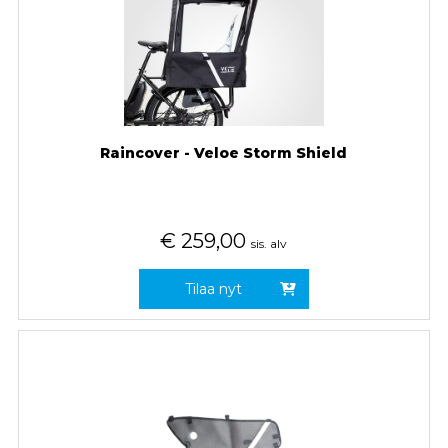
Raincover - Veloe Storm Shield
€
259,00
sis. alv
Tilaa nyt