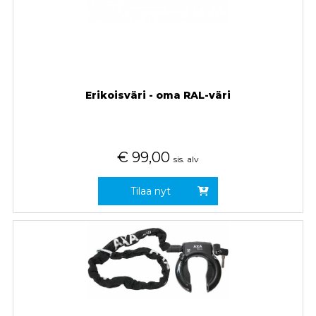
Erikoisväri - oma RAL-väri
€
99,00
sis. alv
Tilaa nyt