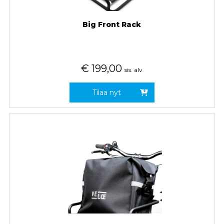
Big Front Rack
€
199,00
sis. alv
Tilaa nyt