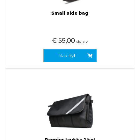
Small side bag
€
59,00
sis. alv
Tilaa nyt
Pannier laukku 1 kpl