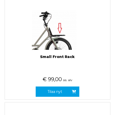
Small Front Rack
€
99,00
sis. alv
Tilaa nyt