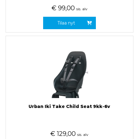
€
99,00
sis. alv
Tilaa nyt
Urban Iki Take Child Seat 9kk-6v
€
129,00
sis. alv