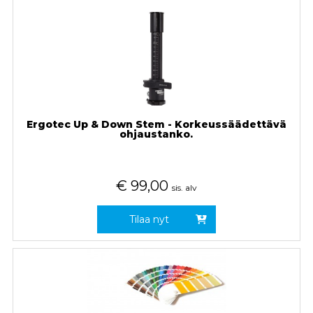
Ergotec Up & Down Stem - Korkeussäädettävä
ohjaustanko.
€
99,00
sis. alv
Tilaa nyt