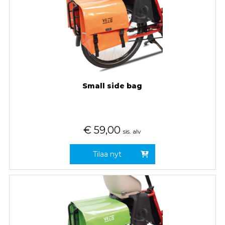
Small side bag
€
59,00
sis. alv
Tilaa nyt