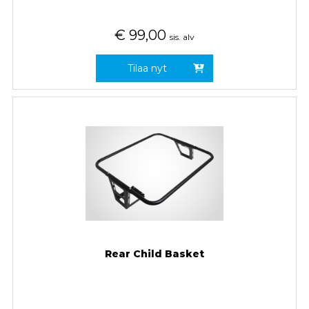
€
99,00
sis. alv
Tilaa nyt
Rear Child Basket