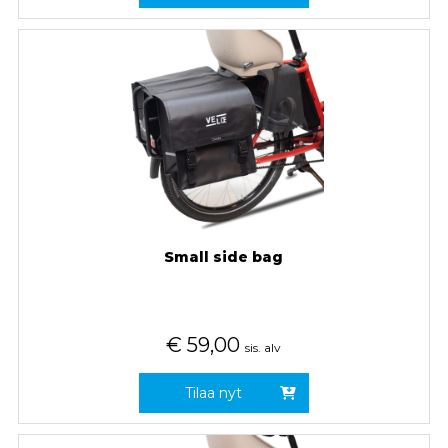
Small side bag
€
59,00
sis. alv
Tilaa nyt