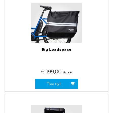
Big Loadspace
€
199,00
sis. alv
Tilaa nyt