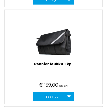
Pannier laukku 1 kpl
€
159,00
sis. alv
Tilaa nyt