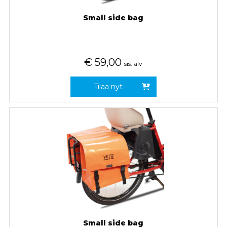
Small side bag
€
59,00
sis. alv
Tilaa nyt
Small side bag