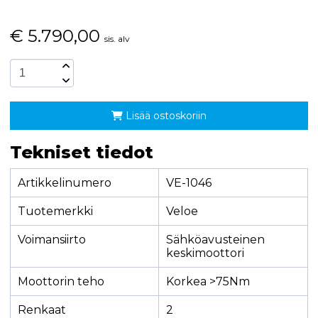
€
5.790,00
sis. alv
Lisää ostoskoriin
Tekniset tiedot
Artikkelinumero
VE-1046
Tuotemerkki
Veloe
Voimansiirto
Sähköavusteinen
keskimoottori
Moottorin teho
Korkea >75Nm
Renkaat
2