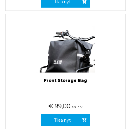
Tilaa nyt
Front Storage Bag
€
99,00
sis. alv
Tilaa nyt