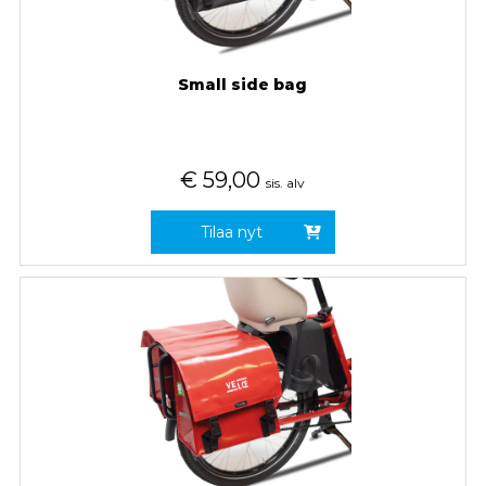
Small side bag
€
59,00
sis. alv
Tilaa nyt