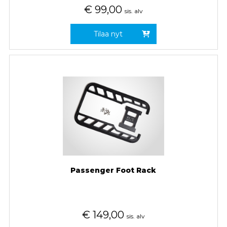
€
99,00
sis. alv
Tilaa nyt
Passenger Foot Rack
€
149,00
sis. alv