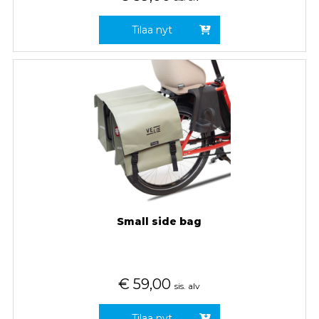
Tilaa nyt
Small side bag
€
59,00
sis. alv
Tilaa nyt