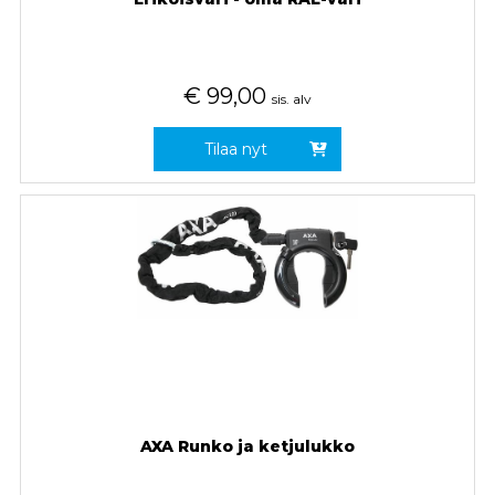
€
99,00
sis. alv
Tilaa nyt
AXA Runko ja ketjulukko