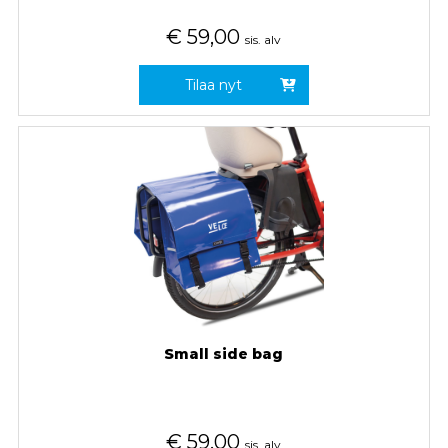
€
59,00
sis. alv
Tilaa nyt
Small side bag
€
59,00
sis. alv