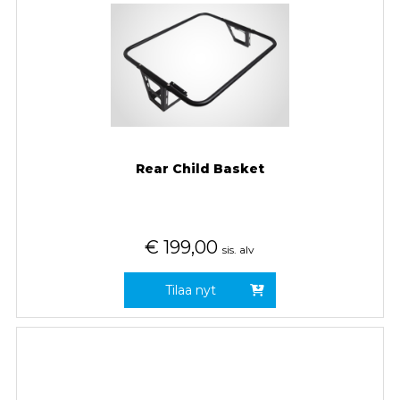
Rear Child Basket
€
199,00
sis. alv
Tilaa nyt