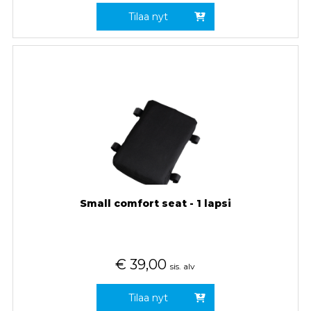
Tilaa nyt
Small comfort seat - 1 lapsi
€
39,00
sis. alv
Tilaa nyt