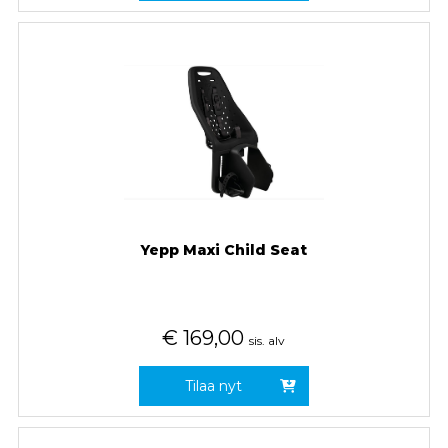
Yepp Maxi Child Seat
€
169,00
sis. alv
Tilaa nyt