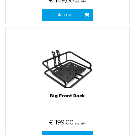
€
149,00
sis. alv
Tilaa nyt
Big Front Rack
€
199,00
sis. alv