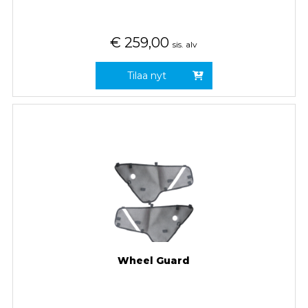
€
259,00
sis. alv
Tilaa nyt
Wheel Guard