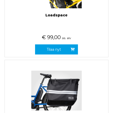
Loadspace
€
99,00
sis. alv
Tilaa nyt