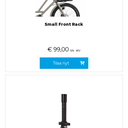
Small Front Rack
€
99,00
sis. alv
Tilaa nyt