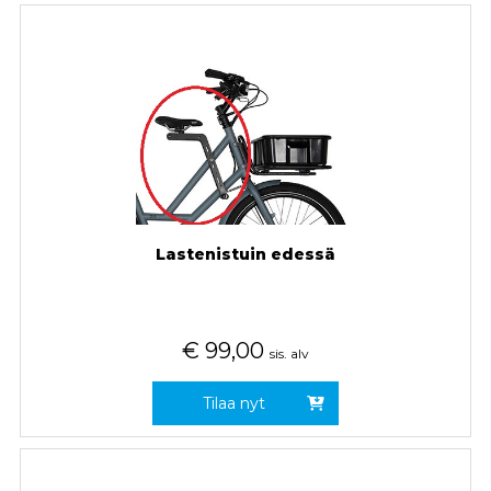
Lastenistuin edessä
€
99,00
sis. alv
Tilaa nyt