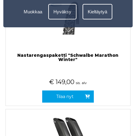
Muokkaa
Hyväksy
Kieltäytyä
Nastarengaspaketti "Schwalbe Marathon
Winter"
€
149,00
sis. alv
Tilaa nyt