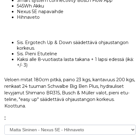
Smart system connectivity Bosch Flow App
545Wh Akku
Nexus 5E napavaihde
Hihnaveto
Sis. Ergotech Up & Down säädettävä ohjaustangon
korkeus.
Sis. Pieni Etuteline
Kaksi alle 8-vuotiasta lasta takana + 1 lapsi edessä (ikä:
+/- 3)
Veloen mitat 180cm pitkä, paino 23 kgs, kantavuus 200 kgs,
renkaat 24 tuuman Schwalbe Big Ben Plus, hydrauliset
levyjarrut Shimano BR315, Busch & Müller valot, pieni etu-
teline, "easy up" säädettävä ohjaustangon korkeus.
Koottuna.
: