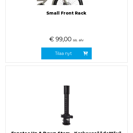
Small Front Rack
€
99,00
sis. alv
Tilaa nyt