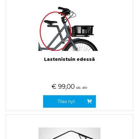
Lastenistuin edessä
€
99,00
sis. alv
Tilaa nyt