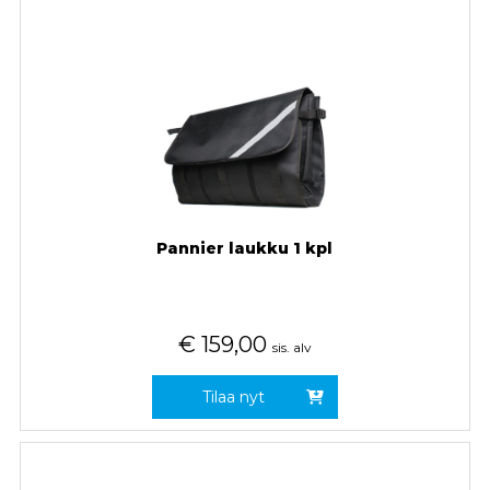
Pannier laukku 1 kpl
€
159,00
sis. alv
Tilaa nyt