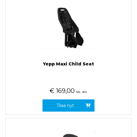
Yepp Maxi Child Seat
€
169,00
sis. alv
Tilaa nyt