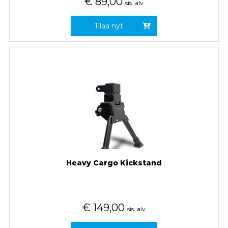
€
89,00
sis. alv
Tilaa nyt
Heavy Cargo Kickstand
€
149,00
sis. alv