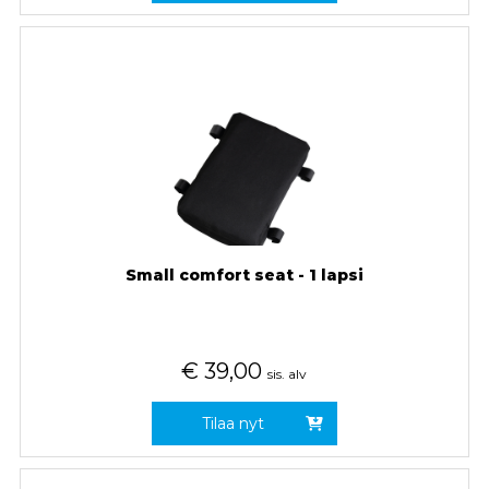
Small comfort seat - 1 lapsi
€
39,00
sis. alv
Tilaa nyt