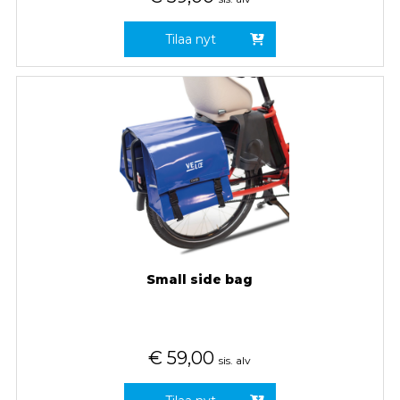
Tilaa nyt
Small side bag
€
59,00
sis. alv