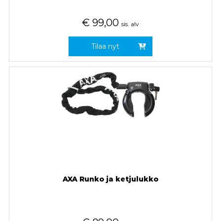
€
99,00
sis. alv
Tilaa nyt
AXA Runko ja ketjulukko