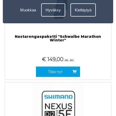
Muokkaa
Hyväksy
Kieltäytyä
Nastarengaspaketti "Schwalbe Marathon
Winter"
€
149,00
sis. alv
Tilaa nyt