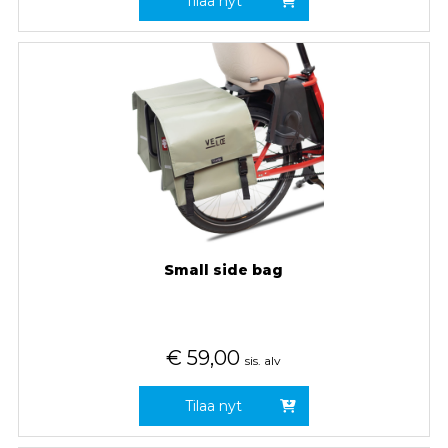
Tilaa nyt
Small side bag
€
59,00
sis. alv
Tilaa nyt