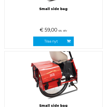
Small side bag
€
59,00
sis. alv
Tilaa nyt
Small side bag