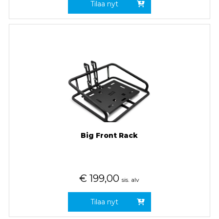
Tilaa nyt
Big Front Rack
€
199,00
sis. alv
Tilaa nyt