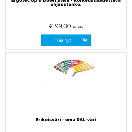
Ergotec Up & Down Stem - Korkeussäädettävä
ohjaustanko.
€
99,00
sis. alv
Tilaa nyt
Erikoisväri - oma RAL-väri