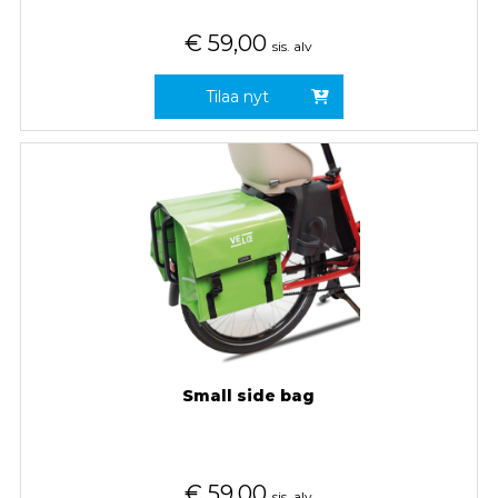
€
59,00
sis. alv
Tilaa nyt
Small side bag
€
59,00
sis. alv