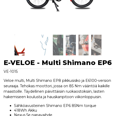
E-VELOE - Multi Shimano EP6
VE-1015
Veloe multi, Multi Shimano EP8 pikkusisko ja E6100-version
seuraaja. Tehokas moottori, jossa on 85 Nm vääntöä kaikille
maastoille. Täydellinen päivittäisiin ruokaostoksiin, lasten
hakemiseen koulusta ja hauskanpitoon viikonloppuisin.
Sähköavusteinen Shimano EP6 85Nm torque
418Wh Akku
Nexus 5e napavaihde