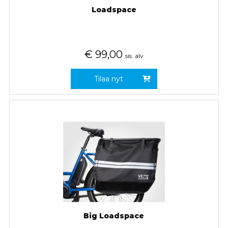
Loadspace
€
99,00
sis. alv
Tilaa nyt
Big Loadspace