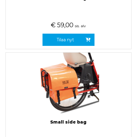
€
59,00
sis. alv
Tilaa nyt
Small side bag