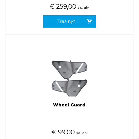
€
259,00
sis. alv
Tilaa nyt
Wheel Guard
€
99,00
sis. alv