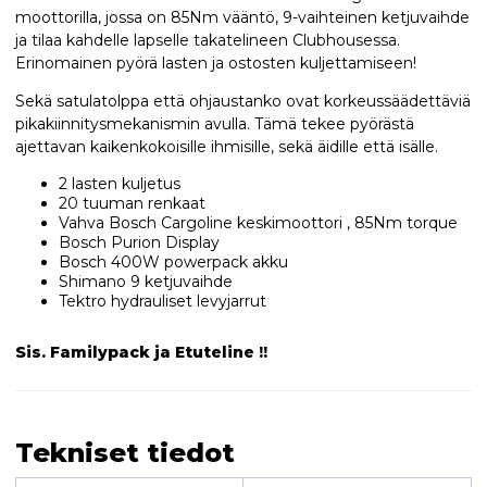
moottorilla, jossa on 85Nm vääntö, 9-vaihteinen ketjuvaihde
ja tilaa kahdelle lapselle takatelineen Clubhousessa.
Erinomainen pyörä lasten ja ostosten kuljettamiseen!
Sekä satulatolppa että ohjaustanko ovat korkeussäädettäviä
pikakiinnitysmekanismin avulla. Tämä tekee pyörästä
ajettavan kaikenkokoisille ihmisille, sekä äidille että isälle.
2 lasten kuljetus
20 tuuman renkaat
Vahva Bosch Cargoline keskimoottori , 85Nm torque
Bosch Purion Display
Bosch 400W powerpack akku
Shimano 9 ketjuvaihde
Tektro hydrauliset levyjarrut
Sis. Familypack ja Etuteline !!
Tekniset tiedot