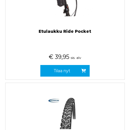
Etulaukku Ride Pocket
€
39,95
sis. alv
Tilaa nyt