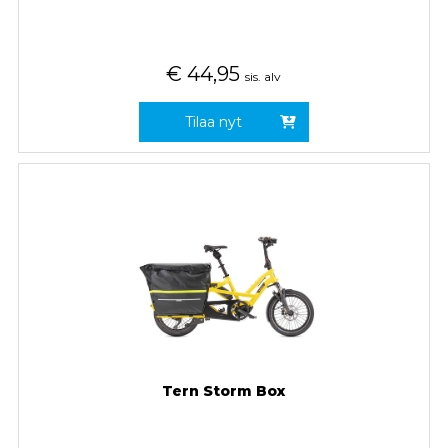
€
44,95
sis. alv
Tilaa nyt
Tern Storm Box