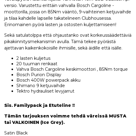
versio. Varustettu erittäin vahvalla Bosch Cargoline -
moottorilla, jossa on 85Nm vääntö, 9-vaihteinen ketjuvaihde
ja tilaa kahdelle lapselle takatelineen Clubhousessa.
Erinomainen pyörä lasten ja ostosten kuljettamiseen!
Sekä satulatolppa että ohjaustanko ovat korkeussäädettäviä
pikakiinnitysmekanismin avulla. Tämä tekee pyörästä
ajettavan kaikenkokoisille ihmisille, sekä äidille että isälle.
2 lasten kuljetus
20 tuuman renkaat
Vahva Bosch Cargoline keskimoottori , 85Nm torque
Bosch Purion Display
Bosch 400W powerpack akku
Shimano 9 ketjuvaihde
Tektro hydrauliset levyjarrut
Sis. Familypack ja Etuteline !!
Tämän tarjouksen voimme tehdä väreissä MUSTA
tai VALKOINEN (Ice Grey).
Satin Black