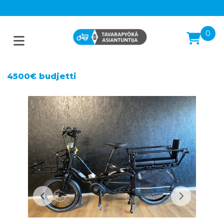
0
4500€ budjetti