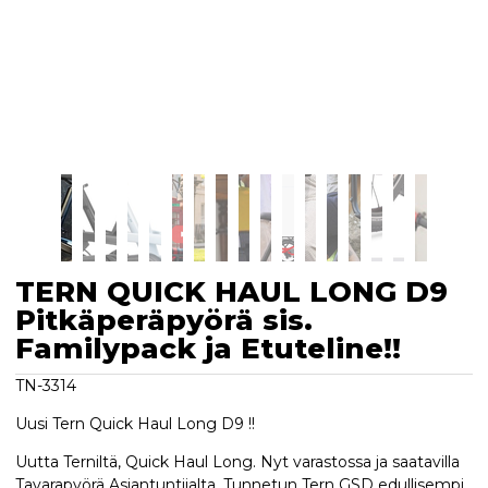
TERN QUICK HAUL LONG D9
Pitkäperäpyörä sis.
Familypack ja Etuteline!!
TN-3314
Uusi Tern Quick Haul Long D9 !!
Uutta Terniltä, Quick Haul Long. Nyt varastossa ja saatavilla
Tavarapyörä Asiantuntijalta. Tunnetun Tern GSD edullisempi