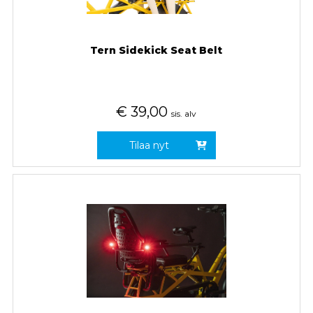
Tern Sidekick Seat Belt
€
39,00
sis. alv
Tilaa nyt