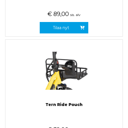
€
89,00
sis. alv
Tilaa nyt
Tern Ride Pouch