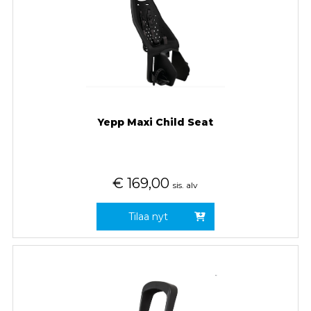
Yepp Maxi Child Seat
€
169,00
sis. alv
Tilaa nyt