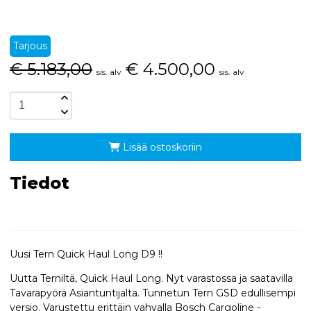
Tarjous
€
5.183,00
€
4.500,00
sis. alv
sis. alv
Lisää ostoskoriin
Tiedot
Uusi Tern Quick Haul Long D9 !!
Uutta Terniltä, Quick Haul Long. Nyt varastossa ja saatavilla
Tavarapyörä Asiantuntijalta. Tunnetun Tern GSD edullisempi
versio. Varustettu erittäin vahvalla Bosch Cargoline -