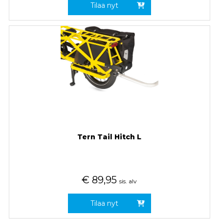
Tilaa nyt
Tern Tail Hitch L
€
89,95
sis. alv
Tilaa nyt