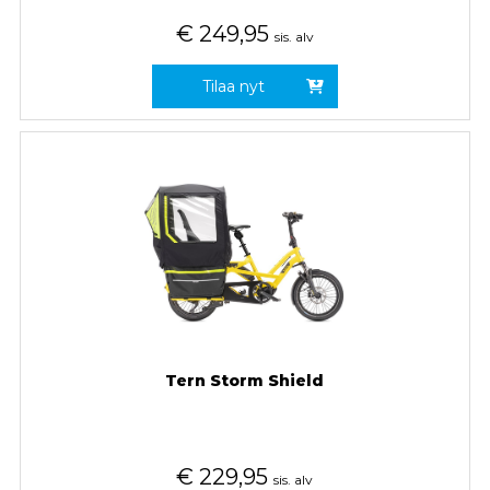
€
249,95
sis. alv
Tilaa nyt
Tern Storm Shield
€
229,95
sis. alv