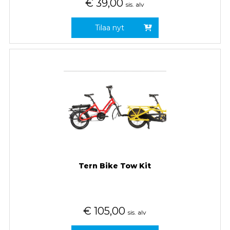
€
39,00
sis. alv
Tilaa nyt
Tern Bike Tow Kit
€
105,00
sis. alv