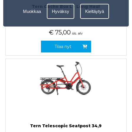
Tern Cache Box L - Long Haul
Muokkaa
Hyväksy
Kieltäytyä
€
75,00
sis. alv
Tilaa nyt
Tern Telescopic Seatpost 34,9