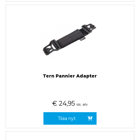
Tern Pannier Adapter
€
24,95
sis. alv
Tilaa nyt