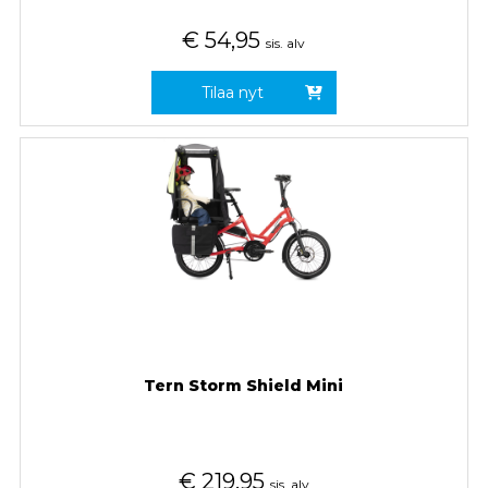
€
54,95
sis. alv
Tilaa nyt
Tern Storm Shield Mini
€
219,95
sis. alv