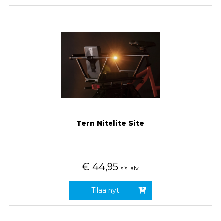
Tern Nitelite Site
€
44,95
sis. alv
Tilaa nyt