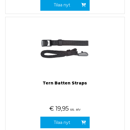
Tilaa nyt
Tern Batten Straps
€
19,95
sis. alv
Tilaa nyt