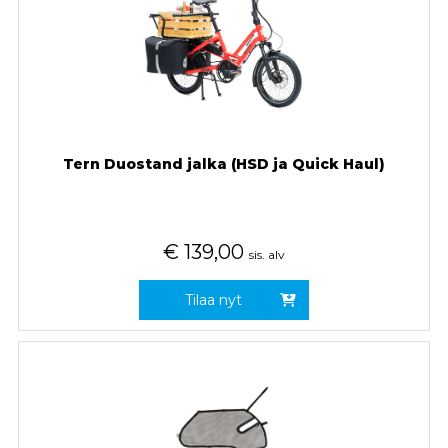
Tern Duostand jalka (HSD ja Quick Haul)
€
139,00
sis. alv
Tilaa nyt