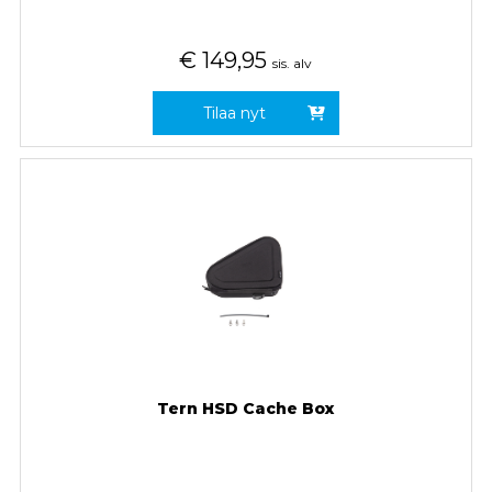
€
149,95
sis. alv
Tilaa nyt
Tern HSD Cache Box