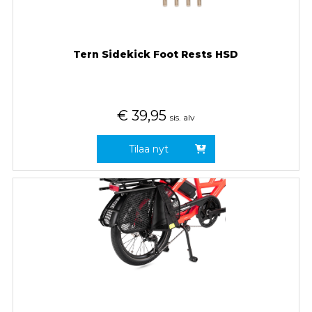
Tern Sidekick Foot Rests HSD
€
39,95
sis. alv
Tilaa nyt