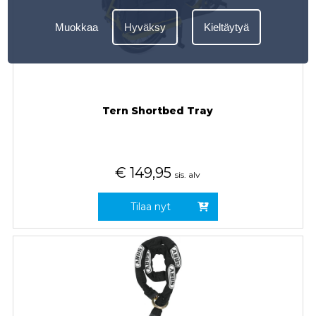
Muokkaa
Hyväksy
Kieltäytyä
Tern Shortbed Tray
€
149,95
sis. alv
Tilaa nyt