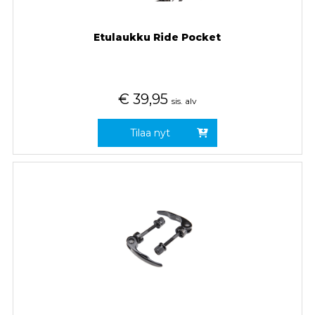
Etulaukku Ride Pocket
€
39,95
sis. alv
Tilaa nyt