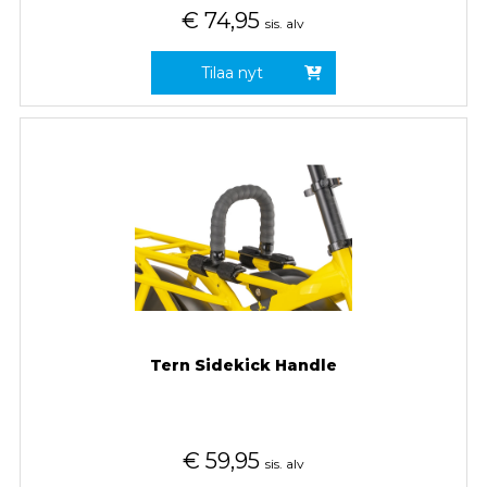
€
74,95
sis. alv
Tilaa nyt
Tern Sidekick Handle
€
59,95
sis. alv