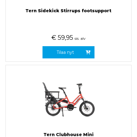
Tern Sidekick Stirrups footsupport
€
59,95
sis. alv
Tilaa nyt
Tern Clubhouse Mini