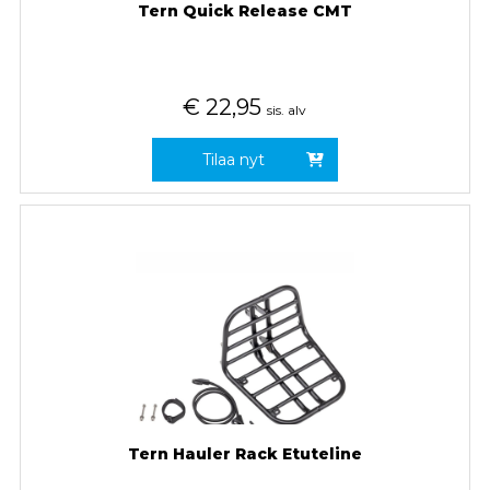
Tern Quick Release CMT
€
22,95
sis. alv
Tilaa nyt
Tern Hauler Rack Etuteline