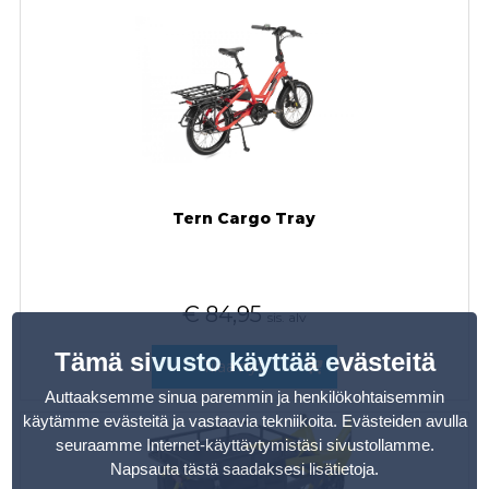
Tern Cargo Tray
€
84,95
sis. alv
Tämä sivusto käyttää evästeitä
Tilaa nyt
Auttaaksemme sinua paremmin ja henkilökohtaisemmin
käytämme evästeitä ja vastaavia tekniikoita. Evästeiden avulla
seuraamme Internet-käyttäytymistäsi sivustollamme.
Napsauta tästä saadaksesi lisätietoja
.