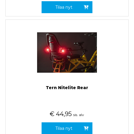
Tilaa nyt
Tern Nitelite Rear
€
44,95
sis. alv
Tilaa nyt