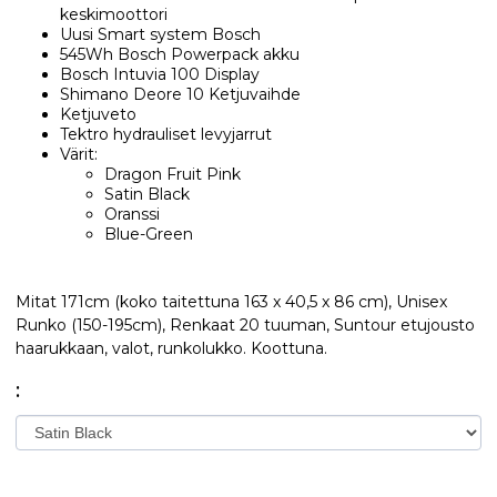
keskimoottori
Uusi Smart system Bosch
545Wh Bosch Powerpack akku
Bosch Intuvia 100 Display
Shimano Deore 10 Ketjuvaihde
Ketjuveto
Tektro hydrauliset levyjarrut
Värit:
Dragon Fruit Pink
Satin Black
Oranssi
Blue-Green
Mitat 171cm (koko taitettuna 163 x 40,5 x 86 cm), Unisex
Runko (150-195cm), Renkaat 20 tuuman, Suntour etujousto
haarukkaan, valot, runkolukko. Koottuna.
: