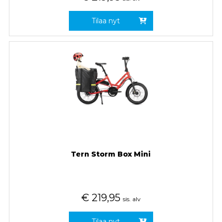
Tilaa nyt
Tern Storm Box Mini
€
219,95
sis. alv
Tilaa nyt