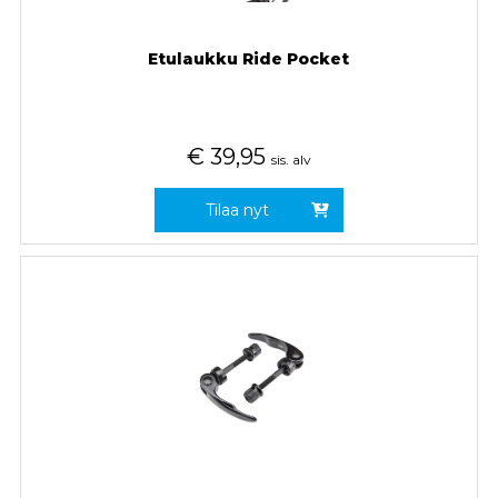
Etulaukku Ride Pocket
€
39,95
sis. alv
Tilaa nyt