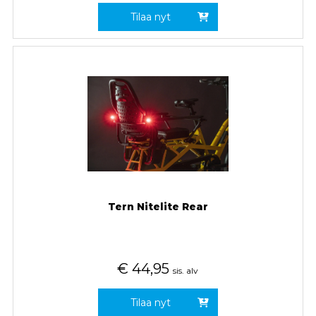
Tilaa nyt
Tern Nitelite Rear
€
44,95
sis. alv
Tilaa nyt