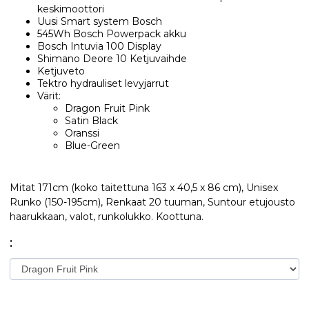
keskimoottori
Uusi Smart system Bosch
545Wh Bosch Powerpack akku
Bosch Intuvia 100 Display
Shimano Deore 10 Ketjuvaihde
Ketjuveto
Tektro hydrauliset levyjarrut
Värit:
Dragon Fruit Pink
Satin Black
Oranssi
Blue-Green
Mitat 171cm (koko taitettuna 163 x 40,5 x 86 cm), Unisex
Runko (150-195cm), Renkaat 20 tuuman, Suntour etujousto
haarukkaan, valot, runkolukko. Koottuna.
: