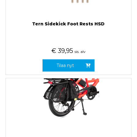
Tern Sidekick Foot Rests HSD
€
39,95
sis. alv
Tilaa nyt