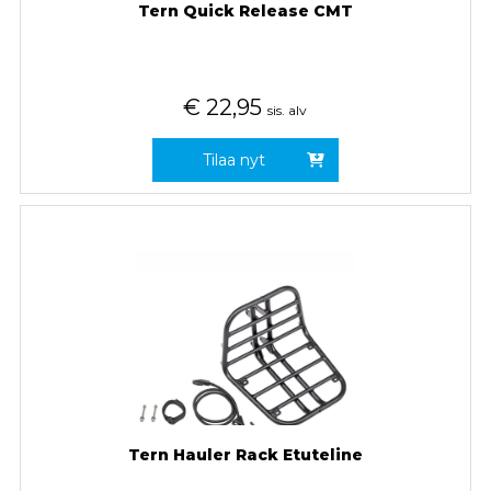
Tern Quick Release CMT
€
22,95
sis. alv
Tilaa nyt
Tern Hauler Rack Etuteline