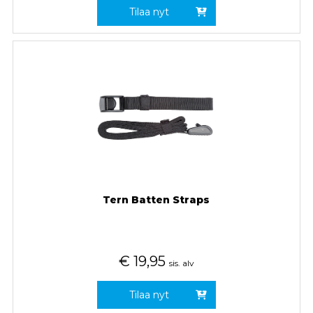
Tilaa nyt
Tern Batten Straps
€
19,95
sis. alv
Tilaa nyt