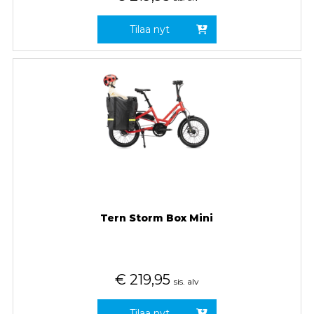
Tilaa nyt
Tern Storm Box Mini
€
219,95
sis. alv
Tilaa nyt