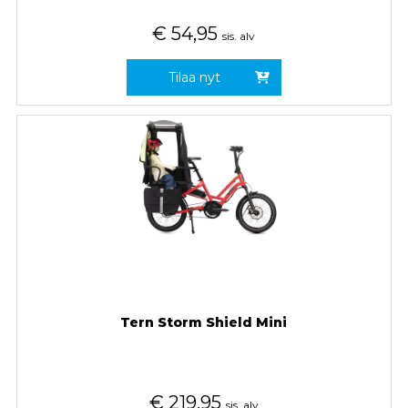
€
54,95
sis. alv
Tilaa nyt
Tern Storm Shield Mini
€
219,95
sis. alv