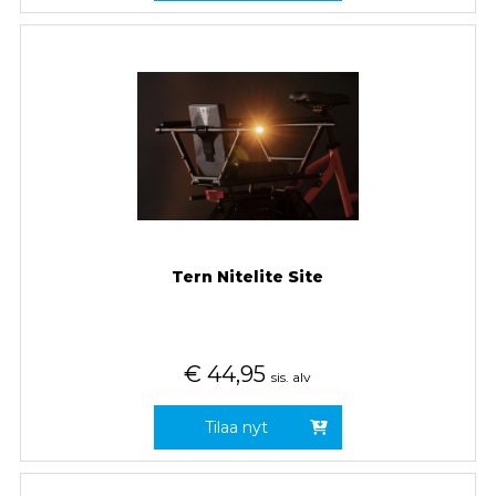
Tern Nitelite Site
€
44,95
sis. alv
Tilaa nyt