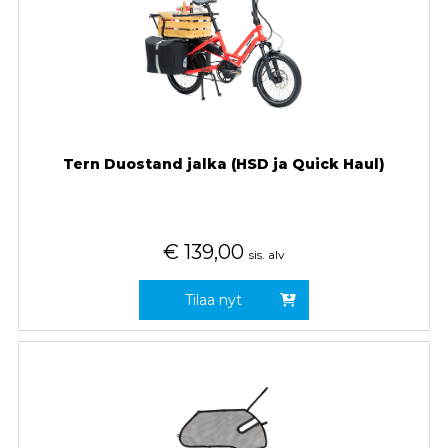
Tern Duostand jalka (HSD ja Quick Haul)
€
139,00
sis. alv
Tilaa nyt