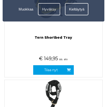
Muokkaa
Hyväksy
Kieltäytyä
Tern Shortbed Tray
€
149,95
sis. alv
Tilaa nyt