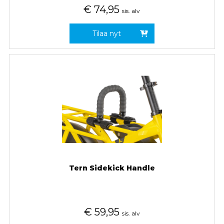
€
74,95
sis. alv
Tilaa nyt
Tern Sidekick Handle
€
59,95
sis. alv