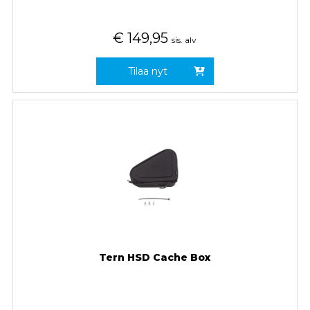
€
149,95
sis. alv
Tilaa nyt
Tern HSD Cache Box