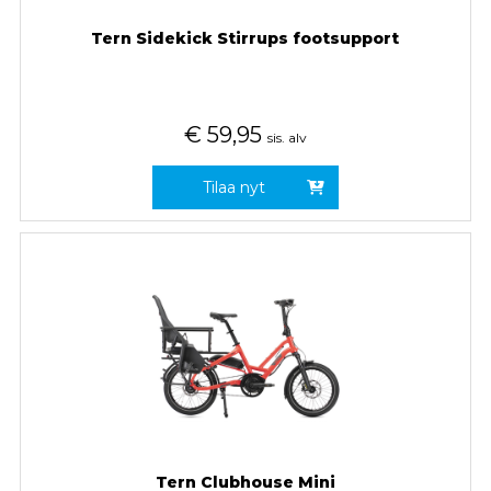
Tern Sidekick Stirrups footsupport
€
59,95
sis. alv
Tilaa nyt
Tern Clubhouse Mini