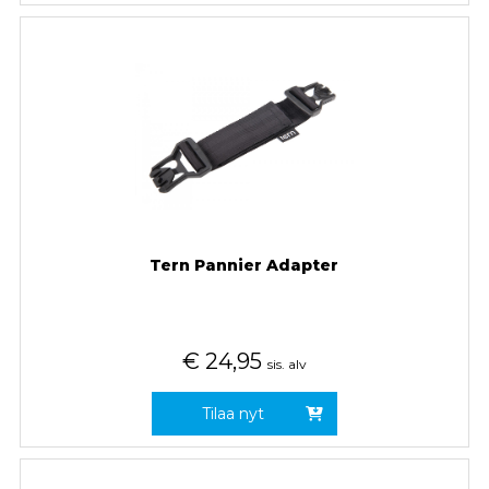
Tern Pannier Adapter
€
24,95
sis. alv
Tilaa nyt