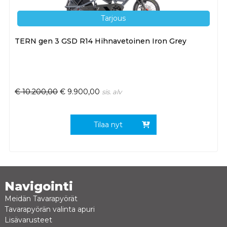
Tarjous
TERN gen 3 GSD R14 Hihnavetoinen Iron Grey
€
10.200,00
€
9.900,00
sis. alv
Tilaa nyt
Navigointi
Meidän Tavarapyörät
Tavarapyörän valinta apuri
Lisävarusteet