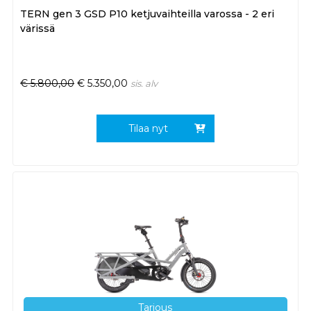
TERN gen 3 GSD P10 ketjuvaihteilla varossa - 2 eri
värissä
€
5.800,00
€
5.350,00
sis. alv
Tilaa nyt
Tarjous