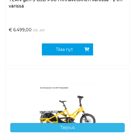
värissä
€
6.499,00
sis. alv
Tilaa nyt
Tarjous