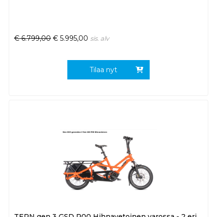
€
6.799,00
€
5.995,00
sis. alv
Tilaa nyt
TERN gen 3 GSD P00 Hihnavetoinen varossa - 2 eri