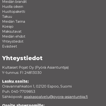
Meidän brandit
Huolla oikein
Huoltopaketti
Takuu
Meidän Tarina
Koeajo
Maksutavat
Meidän ehdot
Yhteystiedot
Evästeet
Yhteystiedot
Kultaiset Pojat Oy (Pyörä Asiantuntija)
Y-tunnus: FI 24813030
Lasku osoite:
Oravannahkatori 1, 02120 Espoo, Suomi
Puh. 040-7709853
Sähköposti:
asiakaspalvelu@pyora-asiantuntija.fi
Osoite showroomille: