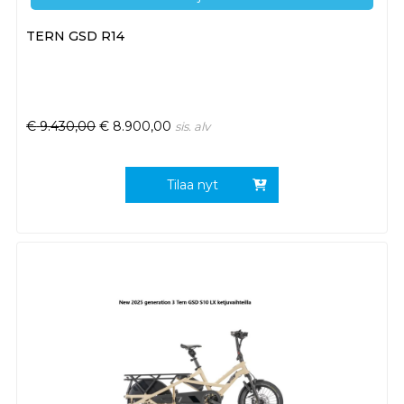
TERN GSD R14
€
9.430,00
€
8.900,00
sis. alv
Tilaa nyt