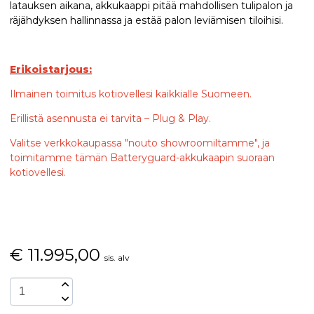
latauksen aikana, akkukaappi pitää mahdollisen tulipalon ja
räjähdyksen hallinnassa ja estää palon leviämisen tiloihisi.
Erikoistarjous:
Ilmainen toimitus kotiovellesi kaikkialle Suomeen.
Erillistä asennusta ei tarvita – Plug & Play.
Valitse verkkokaupassa "nouto showroomiltamme", ja
toimitamme tämän Batteryguard-akkukaapin suoraan
kotiovellesi.
€
11.995,00
sis. alv