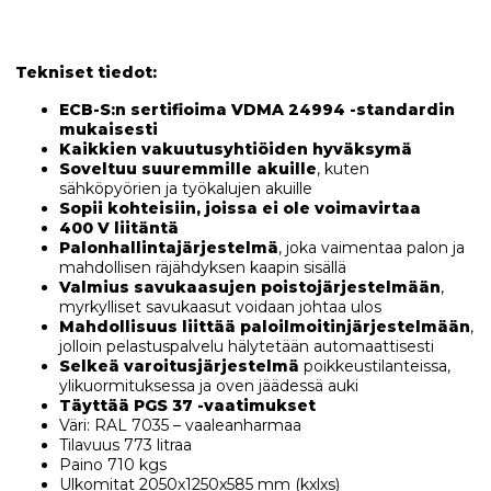
Tekniset tiedot:
ECB-S:n sertifioima VDMA 24994 -standardin
mukaisesti
Kaikkien vakuutusyhtiöiden hyväksymä
Soveltuu suuremmille akuille
, kuten
sähköpyörien ja työkalujen akuille
Sopii kohteisiin, joissa ei ole voimavirtaa
400 V liitäntä
Palonhallintajärjestelmä
, joka vaimentaa palon ja
mahdollisen räjähdyksen kaapin sisällä
Valmius savukaasujen poistojärjestelmään
,
myrkylliset savukaasut voidaan johtaa ulos
Mahdollisuus liittää paloilmoitinjärjestelmään
,
jolloin pelastuspalvelu hälytetään automaattisesti
Selkeä varoitusjärjestelmä
poikkeustilanteissa,
ylikuormituksessa ja oven jäädessä auki
Täyttää PGS 37 -vaatimukset
Väri: RAL 7035 – vaaleanharmaa
Tilavuus 773 litraa
Paino 710 kgs
Ulkomitat 2050x1250x585 mm (kxlxs)