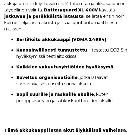
akkuja on aina käyttövalmiina? Tällöin tämä akkukaappi on
täydellinen valinta.
Batteryguard XL 400V
käyttää
jatkuvaa ja peräkkäistä latausta
: se lataa ensin noin
kolme neljäsosaa akuista ja lisää loput automaattisesti
mukaan.
Sertifioitu akkukaappi (VDMA 24994)
Kansainvälisesti tunnustettu
– testattu ECB-S:n
hyväksymissä testilaitoksissa
Kaikkien vakuutusyhtiöiden hyväksymä
Soveltuu organisaatioille
, jotka lataavat
samanaikaisesti useita suuria akkuja
Sopii suurille ja raskaille akuille
, kuten
pumppukärryjen ja sähköskoottereiden akuille
Tämä akkukaappi lataa akut älykkäissä vaiheissa.