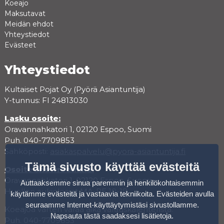
Koeajo
Maksutavat
Meidän ehdot
Yhteystiedot
Evästeet
Yhteystiedot
Kultaiset Pojat Oy (Pyörä Asiantuntija)
Y-tunnus: FI 24813030
Lasku osoite:
Oravannahkatori 1, 02120 Espoo, Suomi
Puh. 040-7709853
Sähköposti:
asiakaspalvelu@pyora-asiantuntija.fi
Tämä sivusto käyttää evästeitä
Osoite showroomille:
Oravannahkatori 1, 02120 Espoo, Suomi
Auttaaksemme sinua paremmin ja henkilökohtaisemmin
Huollon aukioloajat MA-PE 10-18
käytämme evästeitä ja vastaavia tekniikoita. Evästeiden avulla
seuraamme Internet-käyttäytymistäsi sivustollamme.
Koeajoa varten varaa aika varauskalenterista.
Napsauta tästä saadaksesi lisätietoja
.
Puh. 040-7709853