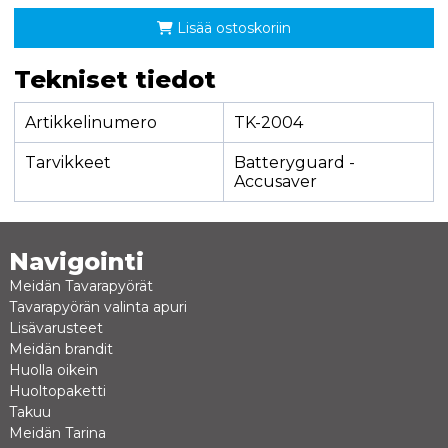
Lisää ostoskoriin
Tekniset tiedot
Artikkelinumero
TK-2004
Tarvikkeet
Batteryguard -
Accusaver
Navigointi
Meidän Tavarapyörät
Tavarapyörän valinta apuri
Lisävarusteet
Meidän brandit
Huolla oikein
Huoltopaketti
Takuu
Meidän Tarina