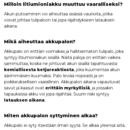
Milloin litiumioniakku muuttuu vaaralliseksi?
Akun putoaminen voi aiheuttaa sisäisiä vaurioita, jotka
voivat johtaa tulipaloon tai jopa räjähdykseen latauksen
aikana.
Mikä aiheuttaa akkupalon?
Akkupalo on erittäin voimakas ja hallitsematon tulipalo, joka
syntyy litiumioniakun sisällä. Näitä paloja on erittäin vaikea
sammuttaa, koska ne johtuvat akun sisällä tapahtuvasta
kemiallisesta ketjureaktiosta
, joka kuumentaa akun
äärimmäisen kuumaksi. Palo leviää nopeasti ja on
poikkeuksellisen vaarallinen. Akkupalon aikana vapautuvat
savut ja kaasut ovat
erittäin myrkyllisiä
, ja joissakin
tapauksissa akku voi jopa räjähtää. Suurin riski syntyy
latauksen aikana
.
Miten akkupalon syttyminen alkaa?
Akkupalo ei syty itsestään ilman syytä. Se alkaa yleensä siitä,