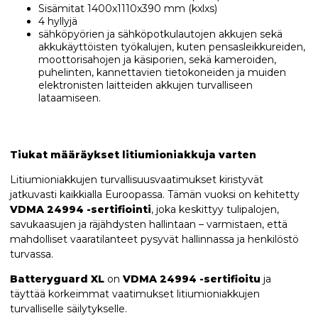
Sisämitat 1400x1110x390 mm (kxlxs)
4 hyllyjä
sähköpyörien ja sähköpotkulautojen akkujen sekä
akkukäyttöisten työkalujen, kuten pensasleikkureiden,
moottorisahojen ja käsiporien, sekä kameroiden,
puhelinten, kannettavien tietokoneiden ja muiden
elektronisten laitteiden akkujen turvalliseen
lataamiseen.
Tiukat määräykset litiumioniakkuja varten
Litiumioniakkujen turvallisuusvaatimukset kiristyvät
jatkuvasti kaikkialla Euroopassa. Tämän vuoksi on kehitetty
VDMA 24994 -sertifiointi
, joka keskittyy tulipalojen,
savukaasujen ja räjähdysten hallintaan – varmistaen, että
mahdolliset vaaratilanteet pysyvät hallinnassa ja henkilöstö
turvassa.
Batteryguard XL
on
VDMA 24994 -sertifioitu
ja
täyttää korkeimmat vaatimukset litiumioniakkujen
turvalliselle säilytykselle.