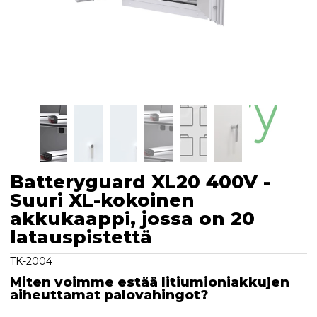
Batteryguard XL20 400V -
Suuri XL-kokoinen
akkukaappi, jossa on 20
latauspistettä
TK-2004
Miten voimme estää litiumioniakkujen
aiheuttamat palovahingot?