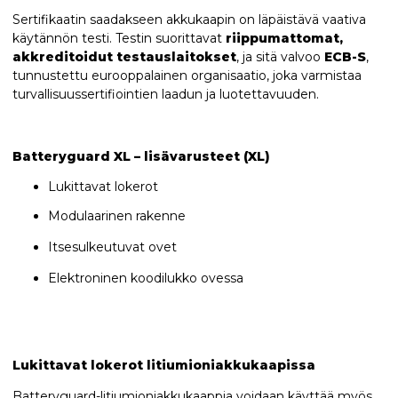
Sertifikaatin saadakseen akkukaapin on läpäistävä vaativa
käytännön testi. Testin suorittavat
riippumattomat,
akkreditoidut testauslaitokset
, ja sitä valvoo
ECB-S
,
tunnustettu eurooppalainen organisaatio, joka varmistaa
turvallisuussertifiointien laadun ja luotettavuuden.
Batteryguard XL – lisävarusteet (XL)
Lukittavat lokerot
Modulaarinen rakenne
Itsesulkeutuvat ovet
Elektroninen koodilukko ovessa
Lukittavat lokerot litiumioniakkukaapissa
Batteryguard-litiumioniakkukaappia voidaan käyttää myös