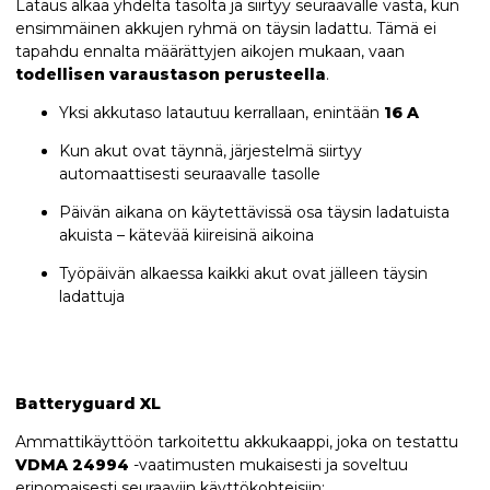
Lataus alkaa yhdeltä tasolta ja siirtyy seuraavalle vasta, kun
ensimmäinen akkujen ryhmä on täysin ladattu. Tämä ei
tapahdu ennalta määrättyjen aikojen mukaan, vaan
todellisen varaustason perusteella
.
Yksi akkutaso latautuu kerrallaan, enintään
16 A
Kun akut ovat täynnä, järjestelmä siirtyy
automaattisesti seuraavalle tasolle
Päivän aikana on käytettävissä osa täysin ladatuista
akuista – kätevää kiireisinä aikoina
Työpäivän alkaessa kaikki akut ovat jälleen täysin
ladattuja
Batteryguard XL
Ammattikäyttöön tarkoitettu akkukaappi, joka on testattu
VDMA 24994
-vaatimusten mukaisesti ja soveltuu
erinomaisesti seuraaviin käyttökohteisiin: