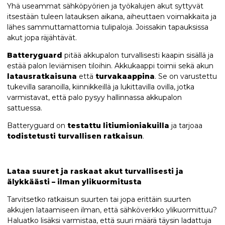
Yhä useammat sähköpyörien ja työkalujen akut syttyvät
itsestään tuleen latauksen aikana, aiheuttaen voimakkaita ja
lähes sammuttamattomia tulipaloja. Joissakin tapauksissa
akut jopa räjähtävät.
Batteryguard
pitää akkupalon turvallisesti kaapin sisällä ja
estää palon leviämisen tiloihin. Akkukaappi toimii sekä akun
latausratkaisuna
että
turvakaappina
. Se on varustettu
tukevilla saranoilla, kiinnikkeillä ja lukittavilla ovilla, jotka
varmistavat, että palo pysyy hallinnassa akkupalon
sattuessa.
Batteryguard on
testattu litiumioniakuilla
ja tarjoaa
todistetusti turvallisen ratkaisun
.
Lataa suuret ja raskaat akut turvallisesti ja
älykkäästi – ilman ylikuormitusta
Tarvitsetko ratkaisun suurten tai jopa erittäin suurten
akkujen lataamiseen ilman, että sähköverkko ylikuormittuu?
Haluatko lisäksi varmistaa, että suuri määrä täysin ladattuja