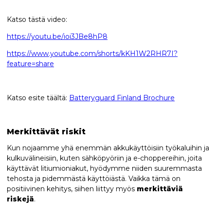
Katso tästä video:
https://youtu.be/ioi3JBe8hP8
https://www.youtube.com/shorts/kKH1W2RHR7I?
feature=share
Katso esite täältä:
Batteryguard Finland Brochure
Merkittävät riskit
Kun nojaamme yhä enemmän akkukäyttöisiin työkaluihin ja
kulkuvälineisiin, kuten sähköpyöriin ja e-choppereihin, joita
käyttävät litiumioniakut, hyödymme niiden suuremmasta
tehosta ja pidemmästä käyttöiästä. Vaikka tämä on
positiivinen kehitys, siihen liittyy myös
merkittäviä
riskejä
.