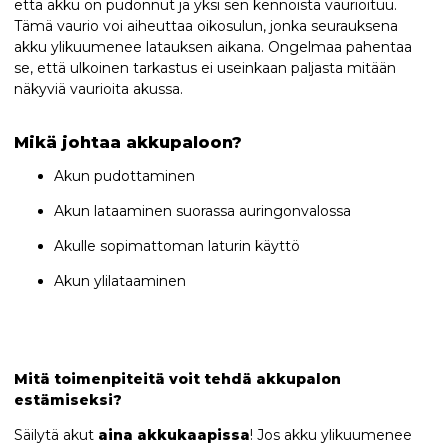
että akku on pudonnut ja yksi sen kennoista vaurioituu.
Tämä vaurio voi aiheuttaa oikosulun, jonka seurauksena
akku ylikuumenee latauksen aikana. Ongelmaa pahentaa
se, että ulkoinen tarkastus ei useinkaan paljasta mitään
näkyviä vaurioita akussa.
Mikä johtaa akkupaloon?
Akun pudottaminen
Akun lataaminen suorassa auringonvalossa
Akulle sopimattoman laturin käyttö
Akun ylilataaminen
Mitä toimenpiteitä voit tehdä akkupalon
estämiseksi?
Säilytä akut
aina akkukaapissa
! Jos akku ylikuumenee