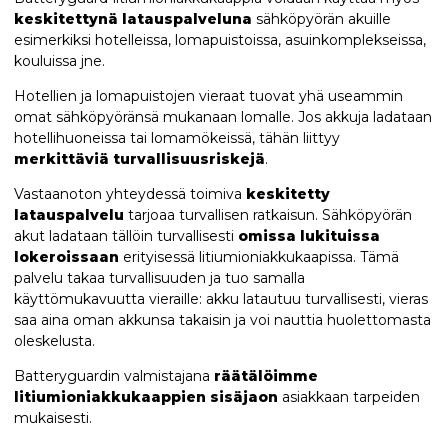
keskitettynä latauspalveluna
sähköpyörän akuille
esimerkiksi hotelleissa, lomapuistoissa, asuinkomplekseissa,
kouluissa jne.
Hotellien ja lomapuistojen vieraat tuovat yhä useammin
omat sähköpyöränsä mukanaan lomalle. Jos akkuja ladataan
hotellihuoneissa tai lomamökeissä, tähän liittyy
merkittäviä turvallisuusriskejä
.
Vastaanoton yhteydessä toimiva
keskitetty
latauspalvelu
tarjoaa turvallisen ratkaisun. Sähköpyörän
akut ladataan tällöin turvallisesti
omissa lukituissa
lokeroissaan
erityisessä litiumioniakkukaapissa. Tämä
palvelu takaa turvallisuuden ja tuo samalla
käyttömukavuutta vieraille: akku latautuu turvallisesti, vieras
saa aina oman akkunsa takaisin ja voi nauttia huolettomasta
oleskelusta.
Batteryguardin valmistajana
räätälöimme
litiumioniakkukaappien sisäjaon
asiakkaan tarpeiden
mukaisesti.