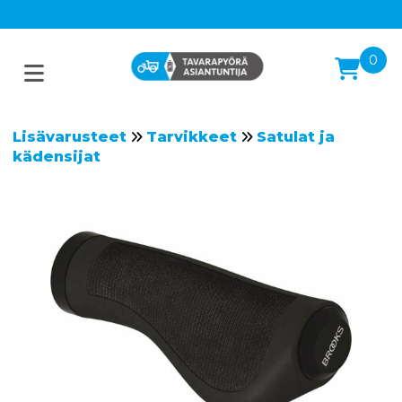
0
Lisävarusteet
Tarvikkeet
Satulat ja
kädensijat