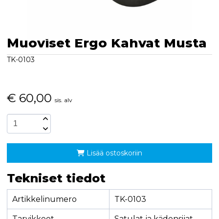
Muoviset Ergo Kahvat Musta
TK-0103
€
60,00
sis. alv
Lisää ostoskoriin
Tekniset tiedot
Artikkelinumero
TK-0103
Tarvikkeet
Satulat ja kädensijat