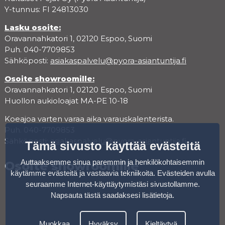
Y-tunnus: FI 24813030
Lasku osoite:
Oravannahkatori 1, 02120 Espoo, Suomi
Puh. 040-7709853
Sähköposti:
asiakaspalvelu@pyora-asiantuntija.fi
Osoite showroomille:
Oravannahkatori 1, 02120 Espoo, Suomi
Huollon aukioloajat MA-PE 10-18
Koeajoa varten varaa aika varauskalenterista.
Puh. 040-7709853
Sähköposti:
asiakaspalvelu@pyora-asiantuntija.fi
Tämä sivusto käyttää evästeitä
Auttaaksemme sinua paremmin ja henkilökohtaisemmin
Osoite showroomille
käytämme evästeitä ja vastaavia tekniikoita. Evästeiden avulla
seuraamme Internet-käyttäytymistäsi sivustollamme.
Napsauta tästä saadaksesi lisätietoja
.
Muokkaa
Hyväksy
Kieltäytyä