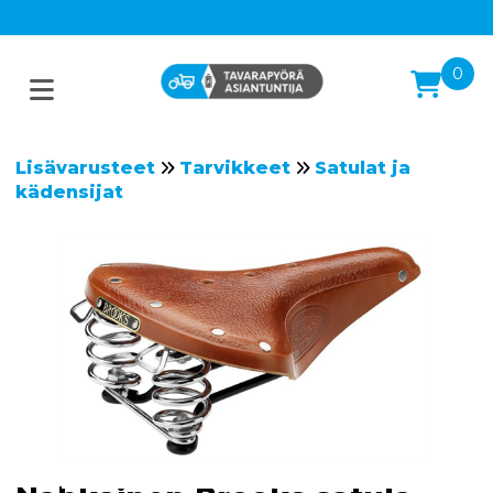
0
Lisävarusteet
Tarvikkeet
Satulat ja
kädensijat