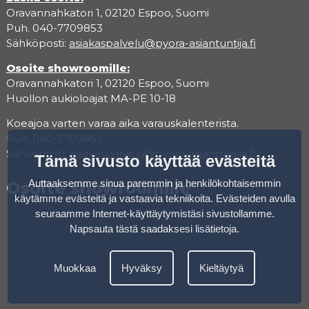
Oravannahkatori 1, 02120 Espoo, Suomi
Puh. 040-7709853
Sähköposti:
asiakaspalvelu@pyora-asiantuntija.fi
Osoite showroomille:
Oravannahkatori 1, 02120 Espoo, Suomi
Huollon aukioloajat MA-PE 10-18
Koeajoa varten varaa aika varauskalenterista.
Puh. 040-7709853
Sähköposti:
asiakaspalvelu@pyora-asiantuntija.fi
Tämä sivusto käyttää evästeitä
Auttaaksemme sinua paremmin ja henkilökohtaisemmin
Osoite showroomille
käytämme evästeitä ja vastaavia tekniikoita. Evästeiden avulla
seuraamme Internet-käyttäytymistäsi sivustollamme.
Napsauta tästä saadaksesi lisätietoja
.
Muokkaa
Hyväksy
Kieltäytyä