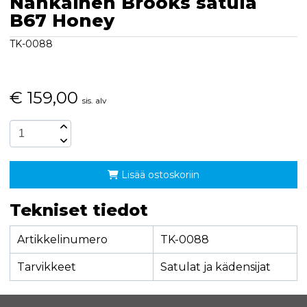
Nahkainen Brooks satula
B67 Honey
TK-0088
€
159,00
sis. alv
Lisää ostoskoriin
Tekniset tiedot
Artikkelinumero
TK-0088
Tarvikkeet
Satulat ja kädensijat