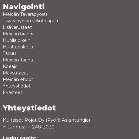
Navigointi
Meidän Tavarapyörät
Tavarapyörän valinta apuri
Lisävarusteet
Meidän brandit
Huolla oikein
Huoltopaketti
Takuu
Meidän Tarina
Koeajo
Maksutavat
Meidän ehdot
Yhteystiedot
Evästeet
Yhteystiedot
Kultaiset Pojat Oy (Pyörä Asiantuntija)
Y-tunnus: FI 24813030
Lasku osoite: