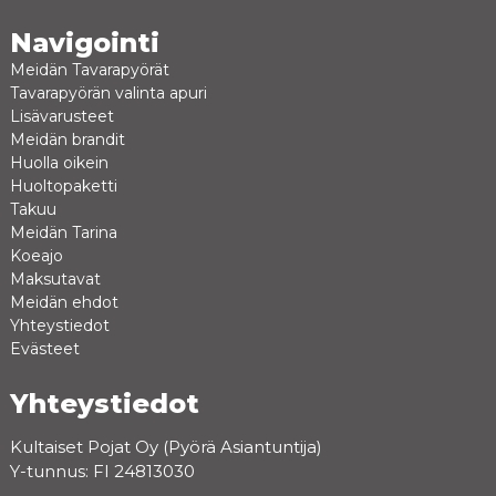
Navigointi
Meidän Tavarapyörät
Tavarapyörän valinta apuri
Lisävarusteet
Meidän brandit
Huolla oikein
Huoltopaketti
Takuu
Meidän Tarina
Koeajo
Maksutavat
Meidän ehdot
Yhteystiedot
Evästeet
Yhteystiedot
Kultaiset Pojat Oy (Pyörä Asiantuntija)
Y-tunnus: FI 24813030