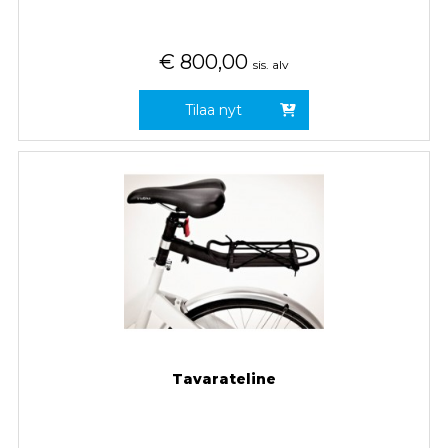
€
800,00
sis. alv
Tilaa nyt
Tavarateline