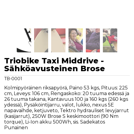
Triobike Taxi Middrive -
Sähköavusteinen Brose
TB-0001
Kolmipyöräinen riksapyörä, Paino 53 kgs, Pituus: 225
cm, Leveys: 106 cm, Rengaskoko: 20 tuuma edessä ja
26 tuuma takana, Kantavuus 100 ja 160 kgs (260 kgs
ydessä), Pysäköintijarru, valot, lukko, nexus 5E
napavaihde, ketjuveto, Tektro hydrauliset levyjarrut
(kasijarrut), 250W Brose S keskimoottori (90 Nm
torque), Li-Ion akku 500Wh, sis. Sadekatos
Punainen