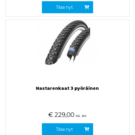
Tilaa nyt
Nastarenkaat 3 pyöräinen
€
229,00
sis. alv
Tilaa nyt