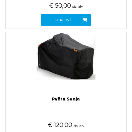
€
50,00
sis. alv
Tilaa nyt
Pyöra Suoja
€
120,00
sis. alv