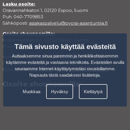
Lasku osoite:
Oravannahkatori 1, 02120 Espoo, Suomi
Puh. 040-7709853
Sähköposti:
asiakaspalvelu@pyora-asiantuntija.fi
Osoite showroomille:
Oravannahkatori 1, 02120 Espoo, Suomi
Tämä sivusto käyttää evästeitä
Huollon aukioloajat MA-PE 10-18
Auttaaksemme sinua paremmin ja henkilökohtaisemmin
Koeajoa varten varaa aika varauskalenterista.
käytämme evästeitä ja vastaavia tekniikoita. Evästeiden avulla
Puh. 040-7709853
seuraamme Internet-käyttäytymistäsi sivustollamme.
Sähköposti:
asiakaspalvelu@pyora-asiantuntija.fi
Napsauta tästä saadaksesi lisätietoja
.
Osoite showroomille
Muokkaa
Hyväksy
Kieltäytyä