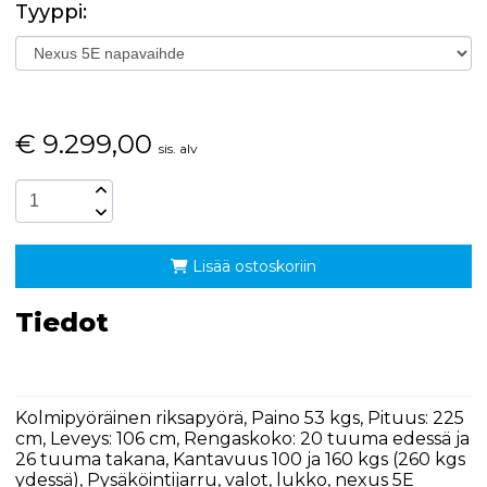
Tyyppi:
€
9.299,00
sis. alv
Lisää ostoskoriin
Tiedot
Kolmipyöräinen riksapyörä, Paino 53 kgs, Pituus: 225
cm, Leveys: 106 cm, Rengaskoko: 20 tuuma edessä ja
26 tuuma takana, Kantavuus 100 ja 160 kgs (260 kgs
ydessä), Pysäköintijarru, valot, lukko, nexus 5E