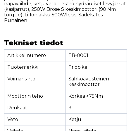
napavaihde, ketjuveto, Tektro hydrauliset levyjarrut
(kasijarrut), 250W Brose S keskimoottori (90 Nm
torque), Li-Ion akku 500Wh, sis. Sadekatos
Punainen
Tekniset tiedot
Artikkelinumero
TB-0001
Tuotemerkki
Triobike
Voimansiirto
Sähköavusteinen
keskimoottori
Moottorin teho
Korkea >75Nm
Renkaat
3
Veto
Ketju