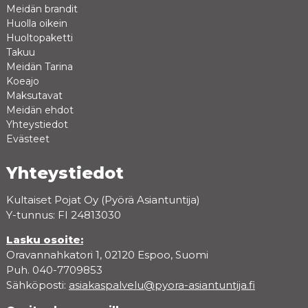
Meidän brandit
Huolla oikein
Huoltopaketti
Takuu
Meidän Tarina
Koeajo
Maksutavat
Meidän ehdot
Yhteystiedot
Evästeet
Yhteystiedot
Kultaiset Pojat Oy (Pyörä Asiantuntija)
Y-tunnus: FI 24813030
Lasku osoite:
Oravannahkatori 1, 02120 Espoo, Suomi
Puh. 040-7709853
Sähköposti:
asiakaspalvelu@pyora-asiantuntija.fi