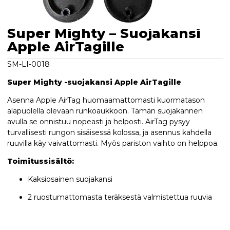
Super Mighty – Suojakansi
Apple AirTagille
SM-LI-0018
Super Mighty -suojakansi Apple AirTagille
Asenna Apple AirTag huomaamattomasti kuormatason
alapuolella olevaan runkoaukkoon. Tämän suojakannen
avulla se onnistuu nopeasti ja helposti. AirTag pysyy
turvallisesti rungon sisäisessä kolossa, ja asennus kahdella
ruuvilla käy vaivattomasti. Myös pariston vaihto on helppoa.
Toimitussisältö:
Kaksiosainen suojakansi
2 ruostumattomasta teräksestä valmistettua ruuvia