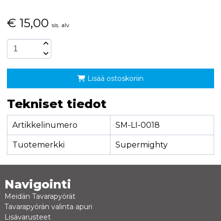
€
15,00
sis. alv
Lisää ostoskoriin
Tekniset tiedot
Artikkelinumero
SM-LI-0018
Tuotemerkki
Supermighty
Navigointi
Meidän Tavarapyörät
Tavarapyörän valinta apuri
Lisävarusteet