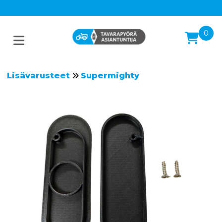
0
Lisävarusteet
Supermighty