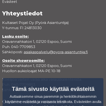
Evästeet
Yhteystiedot
Kultaiset Pojat Oy (Pyörä Asiantuntija)
Y-tunnus: FI 24813030
Lasku osoite:
Oravannahkatori 1, 02120 Espoo, Suomi
Puh. 040-7709853
Sähköposti:
asiakaspalvelu@pyora-asiantuntija.fi
Osoite showroomille:
Oravannahkatori 1, 02120 Espoo, Suomi
Huollon aukioloajat MA-PE 10-18
Koeajoa varten varaa aika varauskalenterista.
Puh. 040-7709853
Tämä sivusto käyttää evästeitä
Sähköposti:
asiakaspalvelu@pyora-asiantuntija.fi
Auttaaksemme sinua paremmin ja henkilökohtaisemmin
Osoite showroomille
käytämme evästeitä ja vastaavia tekniikoita. Evästeiden avulla