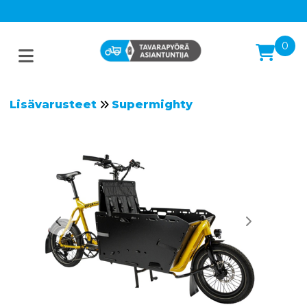
0
Lisävarusteet
Supermighty