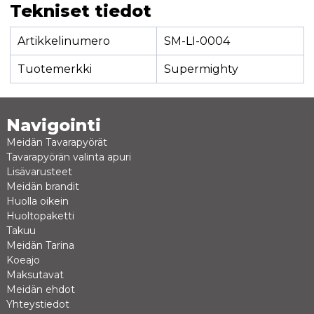
Tekniset tiedot
Artikkelinumero
SM-LI-0004
Tuotemerkki
Supermighty
Navigointi
Meidän Tavarapyörät
Tavarapyörän valinta apuri
Lisävarusteet
Meidän brandit
Huolla oikein
Huoltopaketti
Takuu
Meidän Tarina
Koeajo
Maksutavat
Meidän ehdot
Yhteystiedot