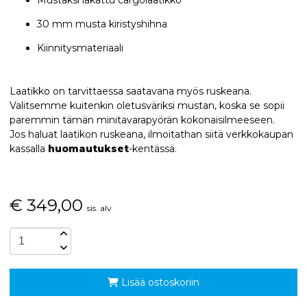
30 mm musta kiristyshihna
Kiinnitysmateriaali
Laatikko on tarvittaessa saatavana myös ruskeana.
Valitsemme kuitenkin oletusväriksi mustan, koska se sopii
paremmin tämän minitavarapyörän kokonaisilmeeseen.
Jos haluat laatikon ruskeana, ilmoitathan siitä verkkokaupan
kassalla
huomautukset
-kentässä.
€
349,00
sis. alv
Lisää ostoskoriin