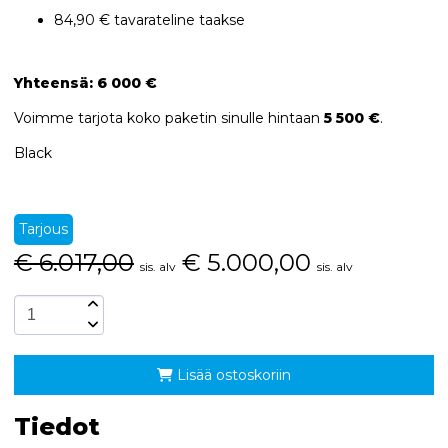
84,90 € tavarateline taakse
Yhteensä: 6 000 €
Voimme tarjota koko paketin sinulle hintaan
5 500 €
.
Black
Tarjous
€
6.017,00
€
5.000,00
sis. alv
sis. alv
Lisää ostoskoriin
Tiedot