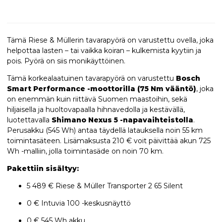
Tämä Riese & Müllerin tavarapyörä on varustettu ovella, joka
helpottaa lasten – tai vaikka koiran – kulkemista kyytiin ja
pois. Pyörä on siis monikäyttöinen.
Tämä korkealaatuinen tavarapyörä on varustettu
Bosch
Smart Performance -moottorilla (75 Nm vääntö)
, joka
on enemmän kuin riittävä Suomen maastoihin, sekä
hiljaisella ja huoltovapaalla hihnavedolla ja kestävällä,
luotettavalla
Shimano Nexus 5 -napavaihteistolla
.
Perusakku (545 Wh) antaa täydellä latauksella noin 55 km
toimintasäteen. Lisämaksusta 210 € voit päivittää akun 725
Wh -malliin, jolla toimintasäde on noin 70 km.
Pakettiin sisältyy:
5 489 € Riese & Müller Transporter 2 65 Silent
0 € Intuvia 100 -keskusnäyttö
0 € 545 Wh akku