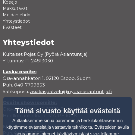
Koeajo
Maksutavat
Meidän ehdot
Yhteystiedot
Evästeet
Yhteystiedot
Kultaiset Pojat Oy (Pyörä Asiantuntija)
Y-tunnus: FI 24813030
Lasku osoite:
Oravannahkatori 1, 02120 Espoo, Suomi
Puh. 040-7709853
Sähköposti:
asiakaspalvelu@pyora-asiantuntija.fi
Osoite showroomille:
Oravannahkatori 1, 02120 Espoo, Suomi
Tämä sivusto käyttää evästeitä
Huollon aukioloajat MA-PE 10-18
Auttaaksemme sinua paremmin ja henkilökohtaisemmin
Koeajoa varten varaa aika varauskalenterista.
käytämme evästeitä ja vastaavia tekniikoita. Evästeiden avulla
Puh. 040-7709853
seuraamme Internet-käyttäytymistäsi sivustollamme.