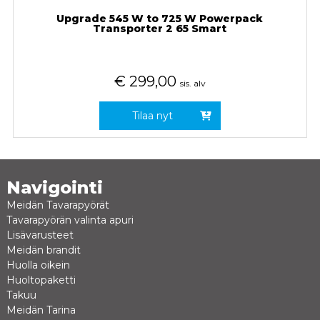
Upgrade 545 W to 725 W Powerpack
Transporter 2 65 Smart
€
299,00
sis. alv
Tilaa nyt
Navigointi
Meidän Tavarapyörät
Tavarapyörän valinta apuri
Lisävarusteet
Meidän brandit
Huolla oikein
Huoltopaketti
Takuu
Meidän Tarina