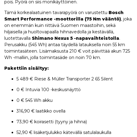
pois. Pyörä on siis monikäyttöinen.
Tämä korkealaatuinen tavarapyörä on varustettu
Bosch
Smart Performance -moottorilla (75 Nm vääntö)
, joka
on enemmän kuin riittävä Suomen maastoihin, sekä
hiljaisella ja huoltovapaalla hihnavedolla ja kestävällä,
luotettavalla
Shimano Nexus 5 -napavaihteistolla
.
Perusakku (545 Wh) antaa täydellä latauksella noin 55 km
toimintasäteen. Lisämaksusta 210 € voit päivittää akun 725
Wh -malliin, jolla toimintasäde on noin 70 km.
Pakettiin sisältyy:
5 489 € Riese & Müller Transporter 2 65 Silent
0 € Intuvia 100 -keskusnäyttö
0 € 545 Wh akku
316,90 € laatikko ovella
73,90 € koirasetti (tyyny ja hihna)
52,90 € lisäketjulukko kätevällä satulalaukulla