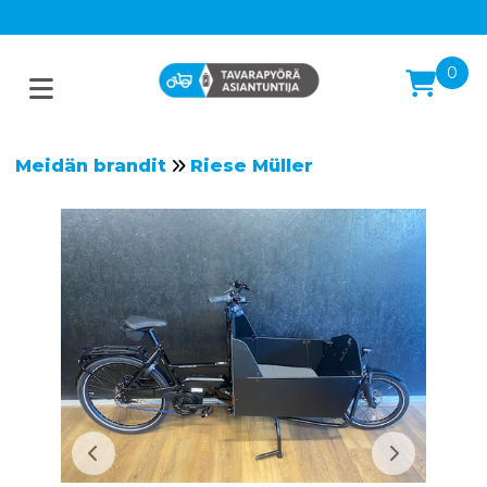
0
Meidän brandit
Riese Müller