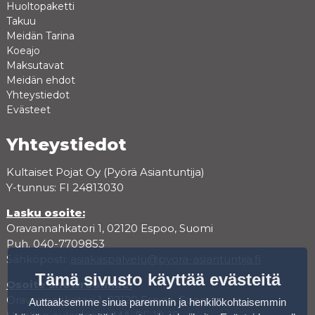
Huoltopaketti
Takuu
Meidän Tarina
Koeajo
Maksutavat
Meidän ehdot
Yhteystiedot
Evästeet
Yhteystiedot
Kultaiset Pojat Oy (Pyörä Asiantuntija)
Y-tunnus: FI 24813030
Lasku osoite:
Oravannahkatori 1, 02120 Espoo, Suomi
Puh. 040-7709853
Sähköposti:
asiakaspalvelu@pyora-asiantuntija.fi
Tämä sivusto käyttää evästeitä
Osoite showroomille:
Oravannahkatori 1, 02120 Espoo, Suomi
Auttaaksemme sinua paremmin ja henkilökohtaisemmin