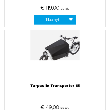
€
119,00
sis. alv
Tilaa nyt
Tarpaulin Transporter 65
€
49,00
sis. alv