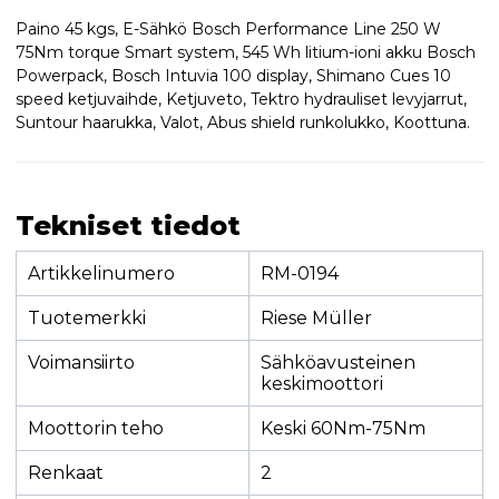
Paino 45 kgs, E-Sähkö Bosch Performance Line 250 W
75Nm torque Smart system, 545 Wh litium-ioni akku Bosch
Powerpack, Bosch Intuvia 100 display, Shimano Cues 10
speed ketjuvaihde, Ketjuveto, Tektro hydrauliset levyjarrut,
Suntour haarukka, Valot, Abus shield runkolukko, Koottuna.
Tekniset tiedot
Artikkelinumero
RM-0194
Tuotemerkki
Riese Müller
Voimansiirto
Sähköavusteinen
keskimoottori
Moottorin teho
Keski 60Nm-75Nm
Renkaat
2