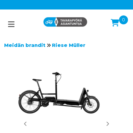
0
Meidän brandit
Riese Müller