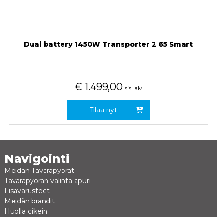
Dual battery 1450W Transporter 2 65 Smart
€
1.499,00
sis. alv
Tilaa nyt
Navigointi
Meidän Tavarapyörät
Tavarapyörän valinta apuri
Lisävarusteet
Meidän brandit
Huolla oikein