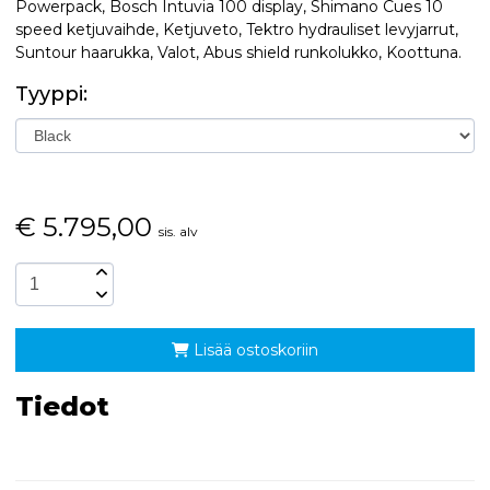
Powerpack, Bosch Intuvia 100 display, Shimano Cues 10
speed ketjuvaihde, Ketjuveto, Tektro hydrauliset levyjarrut,
Suntour haarukka, Valot, Abus shield runkolukko, Koottuna.
Tyyppi:
€
5.795,00
sis. alv
Lisää ostoskoriin
Tiedot