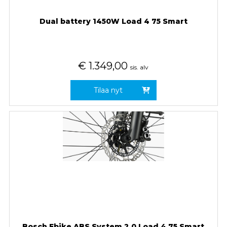
Dual battery 1450W Load 4 75 Smart
€
1.349,00
sis. alv
Tilaa nyt
Bosch Ebike ABS System 2.0 Load 4 75 Smart