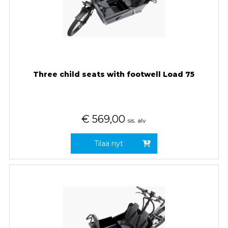
Three child seats with footwell Load 75
€
569,00
sis. alv
Tilaa nyt