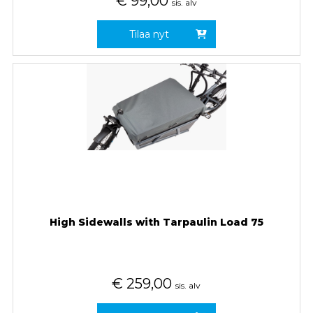
€
99,00
sis. alv
Tilaa nyt
High Sidewalls with Tarpaulin Load 75
€
259,00
sis. alv