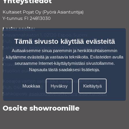
Yhteystiedot
Kultaiset Pojat Oy (Pyörä Asiantuntija)
Y-tunnus: FI 24813030
Lasku osoite:
Oravannahkatori 1, 02120 Espoo, Suomi
Tämä sivusto käyttää evästeitä
Puh. 040-7709853
Sähköposti:
asiakaspalvelu@pyora-asiantuntija.fi
Auttaaksemme sinua paremmin ja henkilökohtaisemmin
käytämme evästeitä ja vastaavia tekniikoita. Evästeiden avulla
Osoite showroomille:
seuraamme Internet-käyttäytymistäsi sivustollamme.
Oravannahkatori 1, 02120 Espoo, Suomi
Napsauta tästä saadaksesi lisätietoja
.
Huollon aukioloajat MA-PE 10-18
Koeajoa varten varaa aika varauskalenterista.
Muokkaa
Hyväksy
Kieltäytyä
Puh. 040-7709853
Sähköposti:
asiakaspalvelu@pyora-asiantuntija.fi
Osoite showroomille