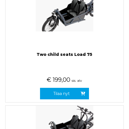
Two child seats Load 75
€
199,00
sis. alv
Tilaa nyt