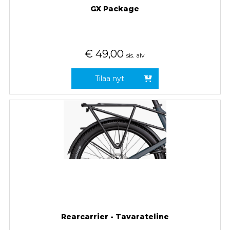
GX Package
€
49,00
sis. alv
Tilaa nyt
Rearcarrier - Tavarateline