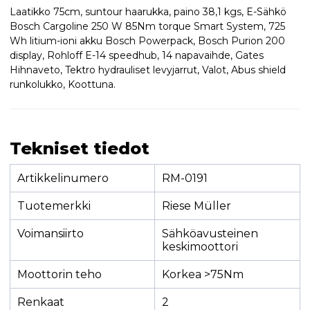
Laatikko 75cm, suntour haarukka, paino 38,1 kgs, E-Sähkö
Bosch Cargoline 250 W 85Nm torque Smart System, 725
Wh litium-ioni akku Bosch Powerpack, Bosch Purion 200
display, Rohloff E-14 speedhub, 14 napavaihde, Gates
Hihnaveto, Tektro hydrauliset levyjarrut, Valot, Abus shield
runkolukko, Koottuna.
Tekniset tiedot
Artikkelinumero
RM-0191
Tuotemerkki
Riese Müller
Voimansiirto
Sähköavusteinen
keskimoottori
Moottorin teho
Korkea >75Nm
Renkaat
2