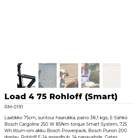
Load 4 75 Rohloff (Smart)
RM-0191
Laatikko 75cm, suntour haarukka, paino 38,1 kgs, E-Sähkö
Bosch Cargoline 250 W 85Nm torque Smart System, 725
Wh litium-ioni akku Bosch Powerpack, Bosch Purion 200
display, Rohloff E-14 speedhub, 14 napavaihde, Gates