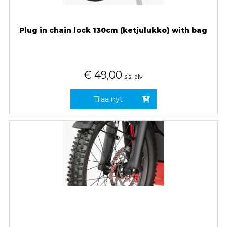
Plug in chain lock 130cm (ketjulukko) with bag
€
49,00
sis. alv
Tilaa nyt