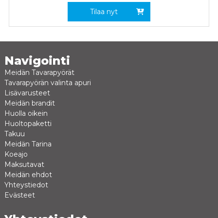
Tilaa nyt
Navigointi
Meidän Tavarapyörät
Tavarapyörän valinta apuri
Lisävarusteet
Meidän brandit
Huolla oikein
Huoltopaketti
Takuu
Meidän Tarina
Koeajo
Maksutavat
Meidän ehdot
Yhteystiedot
Evästeet