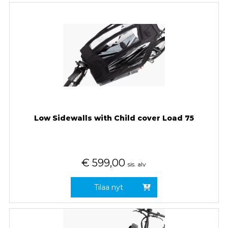
Low Sidewalls with Child cover Load 75
€
599,00
sis. alv
Tilaa nyt