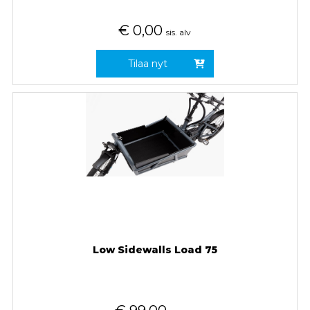
€
0,00
sis. alv
Tilaa nyt
Low Sidewalls Load 75