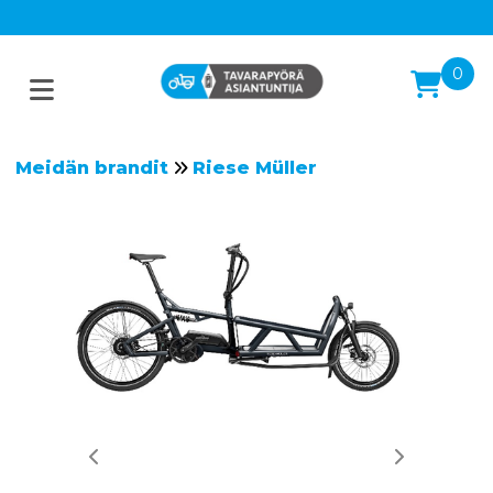
0
Meidän brandit
Riese Müller