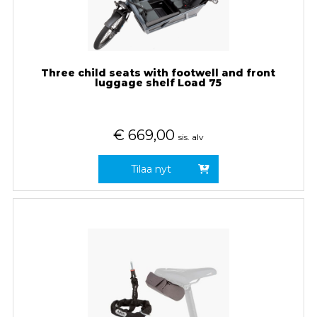
Three child seats with footwell and front
luggage shelf Load 75
€
669,00
sis. alv
Tilaa nyt