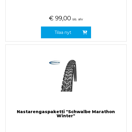
€
99,00
sis. alv
Tilaa nyt
Nastarengaspaketti "Schwalbe Marathon
Winter"