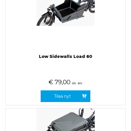
Low Sidewalls Load 60
€
79,00
sis. alv
Tilaa nyt