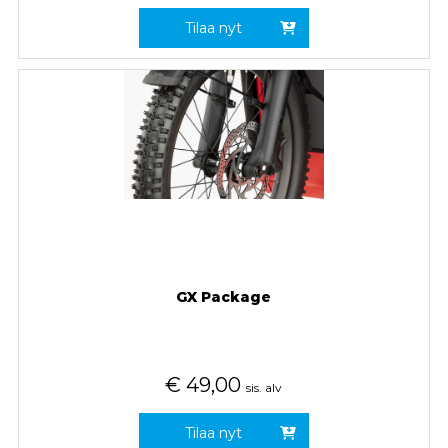
Tilaa nyt
GX Package
€
49,00
sis. alv
Tilaa nyt