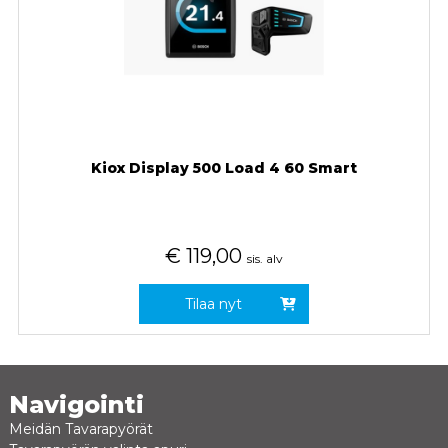
Kiox Display 500 Load 4 60 Smart
€
119,00
sis. alv
Tilaa nyt
Navigointi
Meidän Tavarapyörät