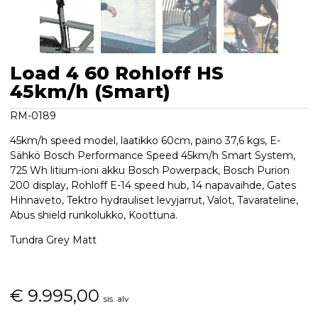
Load 4 60 Rohloff HS
45km/h (Smart)
RM-0189
45km/h speed model, laatikko 60cm, paino 37,6 kgs, E-
Sähkö Bosch Performance Speed 45km/h Smart System,
725 Wh litium-ioni akku Bosch Powerpack, Bosch Purion
200 display, Rohloff E-14 speed hub, 14 napavaihde, Gates
Hihnaveto, Tektro hydrauliset levyjarrut, Valot, Tavarateline,
Abus shield runkolukko, Koottuna.
Tundra Grey Matt
€
9.995,00
sis. alv