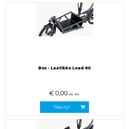
Box - Laatikko Load 60
€
0,00
sis. alv
Tilaa nyt