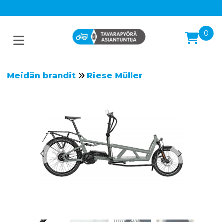
0
Meidän brandit
Riese Müller