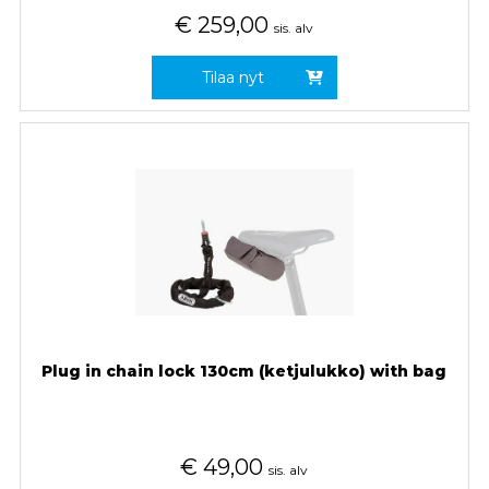
€
259,00
sis. alv
Tilaa nyt
Plug in chain lock 130cm (ketjulukko) with bag
€
49,00
sis. alv