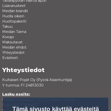
Tavarapyörän valinta apuri
Lisävarusteet
Meidän brandit
Huolla oikein
Huoltopaketti
Takuu
Meidän Tarina
Koeajo
Maksutavat
Meidän ehdot
Yhteystiedot
Evästeet
Yhteystiedot
Kultaiset Pojat Oy (Pyörä Asiantuntija)
Y-tunnus: FI 24813030
Lasku osoite:
Oravannahkatori 1, 02120 Espoo, Suomi
Puh. 040-7709853
Tämä sivusto käyttää evästeitä
Sähköposti:
asiakaspalvelu@pyora-asiantuntija.fi