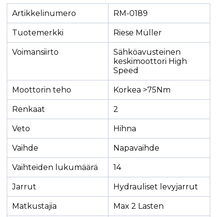
Artikkelinumero
RM-0189
Tuotemerkki
Riese Müller
Voimansiirto
Sähköavusteinen
keskimoottori High
Speed
Moottorin teho
Korkea >75Nm
Renkaat
2
Veto
Hihna
Vaihde
Napavaihde
Vaihteiden lukumäärä
14
Jarrut
Hydrauliset levyjarrut
Matkustajia
Max 2 Lasten