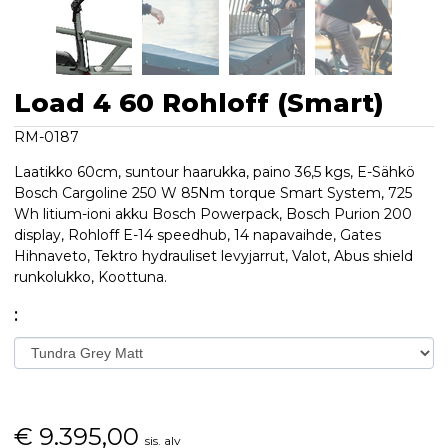
Load 4 60 Rohloff (Smart)
RM-0187
Laatikko 60cm, suntour haarukka, paino 36,5 kgs, E-Sähkö
Bosch Cargoline 250 W 85Nm torque Smart System, 725
Wh litium-ioni akku Bosch Powerpack, Bosch Purion 200
display, Rohloff E-14 speedhub, 14 napavaihde, Gates
Hihnaveto, Tektro hydrauliset levyjarrut, Valot, Abus shield
runkolukko, Koottuna.
:
€
9.395,00
sis. alv