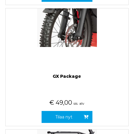
GX Package
€
49,00
sis. alv
Tilaa nyt