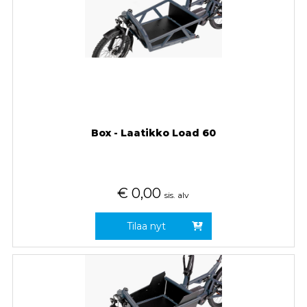
Box - Laatikko Load 60
€
0,00
sis. alv
Tilaa nyt