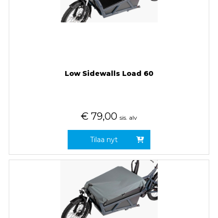
Low Sidewalls Load 60
€
79,00
sis. alv
Tilaa nyt