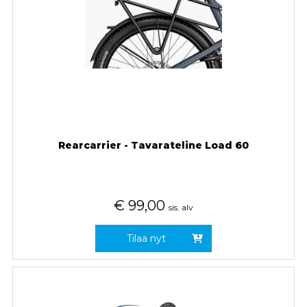
Rearcarrier - Tavarateline Load 60
€
99,00
sis. alv
Tilaa nyt