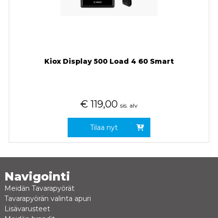
Kiox Display 500 Load 4 60 Smart
€
119,00
sis. alv
Tilaa nyt
Navigointi
Meidän Tavarapyörät
Tavarapyörän valinta apuri
Lisävarusteet