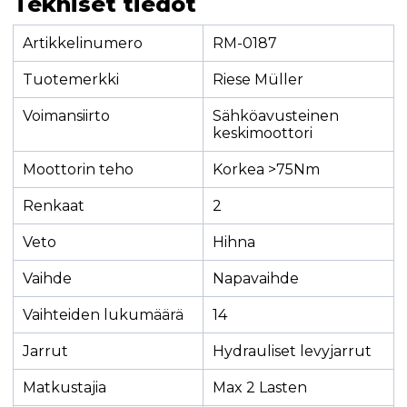
Tekniset tiedot
Artikkelinumero
RM-0187
Tuotemerkki
Riese Müller
Voimansiirto
Sähköavusteinen
keskimoottori
Moottorin teho
Korkea >75Nm
Renkaat
2
Veto
Hihna
Vaihde
Napavaihde
Vaihteiden lukumäärä
14
Jarrut
Hydrauliset levyjarrut
Matkustajia
Max 2 Lasten