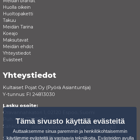
Meidän brandit
Huolla oikein
Huoltopaketti
Takuu
Meidän Tarina
Koeajo
Maksutavat
Meidän ehdot
Yhteystiedot
Evästeet
Yhteystiedot
Kultaiset Pojat Oy (Pyörä Asiantuntija)
Y-tunnus: FI 24813030
Lasku osoite:
Oravannahkatori 1, 02120 Espoo, Suomi
Puh. 040-7709853
Tämä sivusto käyttää evästeitä
Sähköposti:
asiakaspalvelu@pyora-asiantuntija.fi
Auttaaksemme sinua paremmin ja henkilökohtaisemmin
Osoite showroomille:
käytämme evästeitä ja vastaavia tekniikoita. Evästeiden avulla