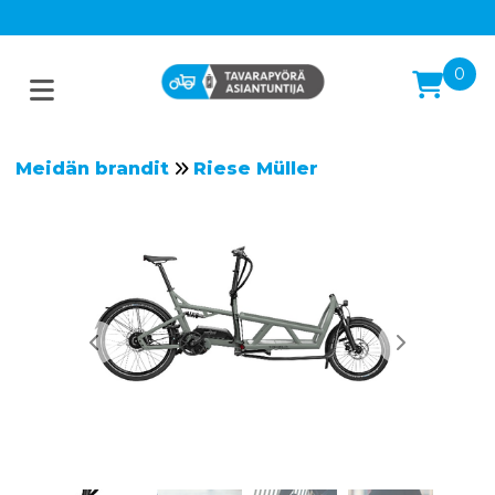
0
Meidän brandit
Riese Müller