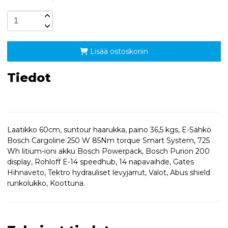
Lisää ostoskoriin
Tiedot
Laatikko 60cm, suntour haarukka, paino 36,5 kgs, E-Sähkö
Bosch Cargoline 250 W 85Nm torque Smart System, 725
Wh litium-ioni akku Bosch Powerpack, Bosch Purion 200
display, Rohloff E-14 speedhub, 14 napavaihde, Gates
Hihnaveto, Tektro hydrauliset levyjarrut, Valot, Abus shield
runkolukko, Koottuna.