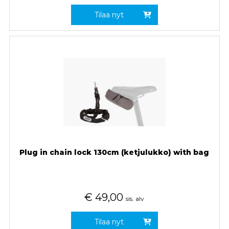
Tilaa nyt
Plug in chain lock 130cm (ketjulukko) with bag
€
49,00
sis. alv
Tilaa nyt