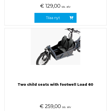
€
129,00
sis. alv
Tilaa nyt
Two child seats with footwell Load 60
€
259,00
sis. alv