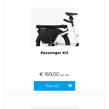
Passenger Kit
€
169,00
sis. alv
Tilaa nyt