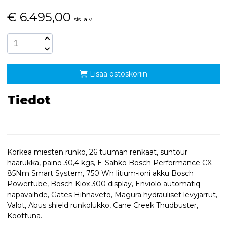
€
6.495,00
sis. alv
Lisää ostoskoriin
Tiedot
Korkea miesten runko, 26 tuuman renkaat, suntour
haarukka, paino 30,4 kgs, E-Sähkö Bosch Performance CX
85Nm Smart System, 750 Wh litium-ioni akku Bosch
Powertube, Bosch Kiox 300 display, Enviolo automatiq
napavaihde, Gates Hihnaveto, Magura hydrauliset levyjarrut,
Valot, Abus shield runkolukko, Cane Creek Thudbuster,
Koottuna.