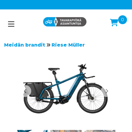
0
Meidän brandit
Riese Müller