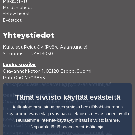
Maksutavat
Meidän ehdot
Yhteystiedot
Evästeet
Yhteystiedot
Kultaiset Pojat Oy (Pyörä Asiantuntija)
Y-tunnus: FI 24813030
Lasku osoite:
Oravannahkatori 1, 02120 Espoo, Suomi
Puh. 040-7709853
Sähköposti:
asiakaspalvelu@pyora-asiantuntija.fi
Osoite showroomille:
Tämä sivusto käyttää evästeitä
Oravannahkatori 1, 02120 Espoo, Suomi
Auttaaksemme sinua paremmin ja henkilökohtaisemmin
Huollon aukioloajat MA-PE 10-18
käytämme evästeitä ja vastaavia tekniikoita. Evästeiden avulla
Koeajoa varten varaa aika varauskalenterista.
seuraamme Internet-käyttäytymistäsi sivustollamme.
Puh. 040-7709853
Napsauta tästä saadaksesi lisätietoja
.
Sähköposti:
asiakaspalvelu@pyora-asiantuntija.fi