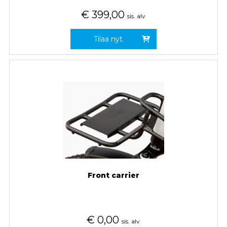
€
399,00
sis. alv
Tilaa nyt
Front carrier
€
0,00
sis. alv