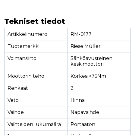
Tekniset tiedot
Artikkelinumero
RM-0177
Tuotemerkki
Riese Müller
Voimansiirto
Sähköavusteinen
keskimoottori
Moottorin teho
Korkea >75Nm
Renkaat
2
Veto
Hihna
Vaihde
Napavaihde
Vaihteiden lukumäärä
Portaaton