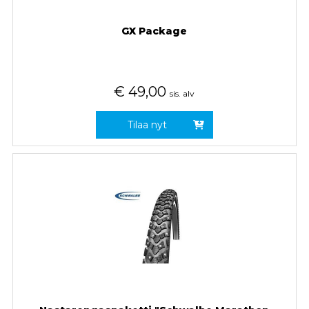
GX Package
€
49,00
sis. alv
Tilaa nyt