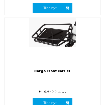
Tilaa nyt
Cargo Front carrier
€
49,00
sis. alv
Tilaa nyt