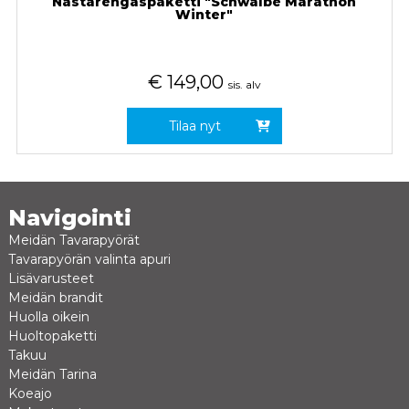
Nastarengaspaketti "Schwalbe Marathon
Winter"
€
149,00
sis. alv
Tilaa nyt
Navigointi
Meidän Tavarapyörät
Tavarapyörän valinta apuri
Lisävarusteet
Meidän brandit
Huolla oikein
Huoltopaketti
Takuu
Meidän Tarina
Koeajo