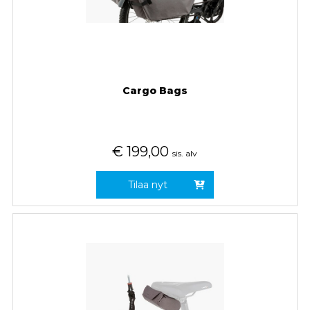
Cargo Bags
€
199,00
sis. alv
Tilaa nyt