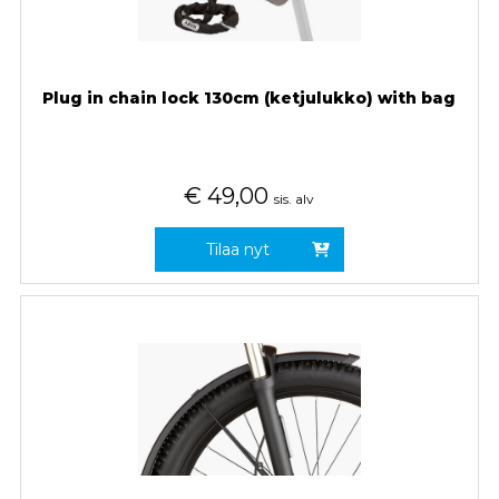
Plug in chain lock 130cm (ketjulukko) with bag
€
49,00
sis. alv
Tilaa nyt