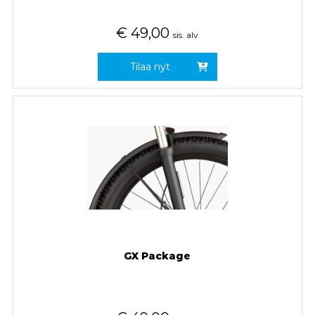
€
49,00
sis. alv
Tilaa nyt
GX Package