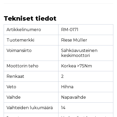
Tekniset tiedot
Artikkelinumero
RM-0171
Tuotemerkki
Riese Müller
Voimansiirto
Sähköavusteinen
keskimoottori
Moottorin teho
Korkea >75Nm
Renkaat
2
Veto
Hihna
Vaihde
Napavaihde
Vaihteiden lukumäärä
14