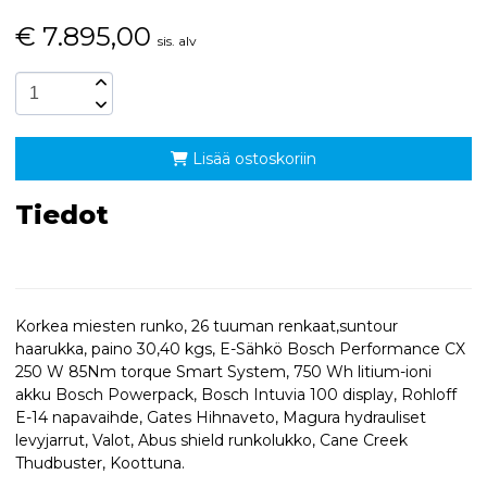
€
7.895,00
sis. alv
Lisää ostoskoriin
Tiedot
Korkea miesten runko, 26 tuuman renkaat,suntour
haarukka, paino 30,40 kgs, E-Sähkö Bosch Performance CX
250 W 85Nm torque Smart System, 750 Wh litium-ioni
akku Bosch Powerpack, Bosch Intuvia 100 display, Rohloff
E-14 napavaihde, Gates Hihnaveto, Magura hydrauliset
levyjarrut, Valot, Abus shield runkolukko, Cane Creek
Thudbuster, Koottuna.