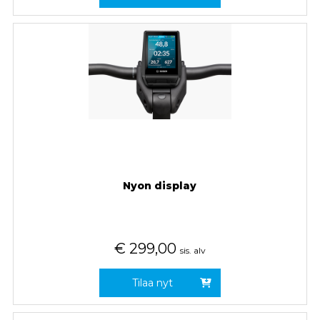
Nyon display
€
299,00
sis. alv
Tilaa nyt