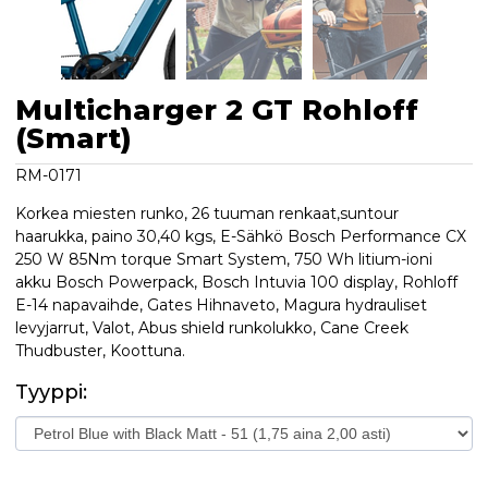
Multicharger 2 GT Rohloff
(Smart)
RM-0171
Korkea miesten runko, 26 tuuman renkaat,suntour
haarukka, paino 30,40 kgs, E-Sähkö Bosch Performance CX
250 W 85Nm torque Smart System, 750 Wh litium-ioni
akku Bosch Powerpack, Bosch Intuvia 100 display, Rohloff
E-14 napavaihde, Gates Hihnaveto, Magura hydrauliset
levyjarrut, Valot, Abus shield runkolukko, Cane Creek
Thudbuster, Koottuna.
Tyyppi: