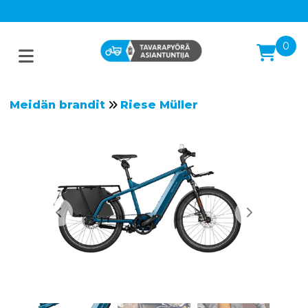
0
Meidän brandit
Riese Müller