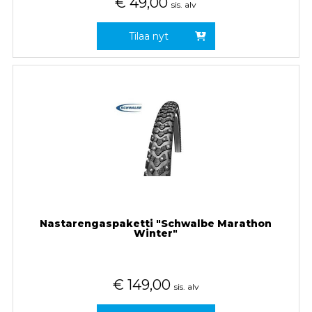
€
49,00
sis. alv
Tilaa nyt
Nastarengaspaketti "Schwalbe Marathon
Winter"
€
149,00
sis. alv