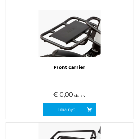
Front carrier
€
0,00
sis. alv
Tilaa nyt