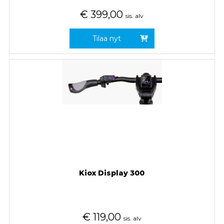
€
399,00
sis. alv
Tilaa nyt
Kiox Display 300
€
119,00
sis. alv