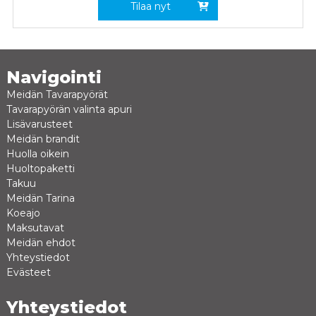
Tilaa nyt
Navigointi
Meidän Tavarapyörät
Tavarapyörän valinta apuri
Lisävarusteet
Meidän brandit
Huolla oikein
Huoltopaketti
Takuu
Meidän Tarina
Koeajo
Maksutavat
Meidän ehdot
Yhteystiedot
Evästeet
Yhteystiedot