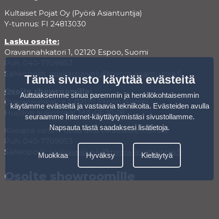
Kultaiset Pojat Oy (Pyörä Asiantuntija)
Y-tunnus: FI 24813030
Lasku osoite:
Oravannahkatori 1, 02120 Espoo, Suomi
Puh. 040-7709853
Sähköposti:
asiakaspalvelu@pyora-asiantuntija.fi
Tämä sivusto käyttää evästeitä
Osoite showroomille:
Auttaaksemme sinua paremmin ja henkilökohtaisemmin
Oravannahkatori 1, 02120 Espoo, Suomi
käytämme evästeitä ja vastaavia tekniikoita. Evästeiden avulla
Huollon aukioloajat MA-PE 10-18
seuraamme Internet-käyttäytymistäsi sivustollamme.
Napsauta tästä saadaksesi lisätietoja
.
Koeajoa varten varaa aika varauskalenterista.
Puh. 040-7709853
Sähköposti:
asiakaspalvelu@pyora-asiantuntija.fi
Muokkaa
Hyväksy
Kieltäytyä
Osoite showroomille