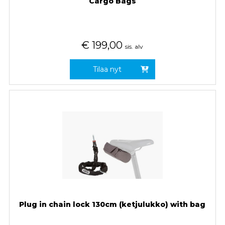
Cargo Bags
€
199,00
sis. alv
Tilaa nyt
Plug in chain lock 130cm (ketjulukko) with bag