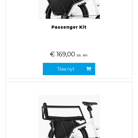
Passenger Kit
€
169,00
sis. alv
Tilaa nyt