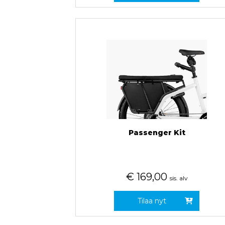
Passenger Kit
€
169,00
sis. alv
Tilaa nyt