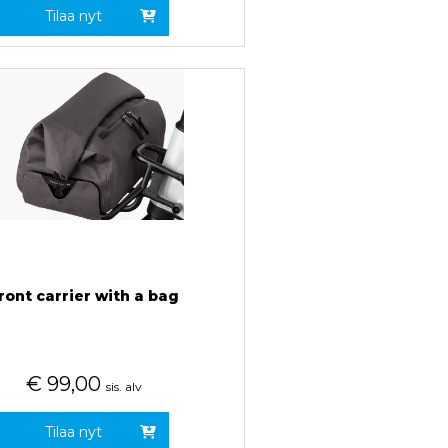
Tilaa nyt
ront carrier with a bag
€
99,00
sis. alv
Tilaa nyt