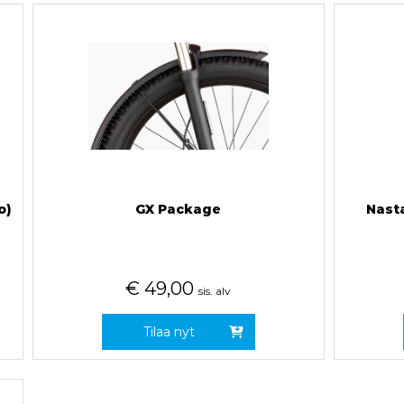
o)
GX Package
Nast
€
49,00
sis. alv
Tilaa nyt