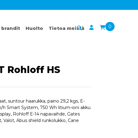
0
 brandit
Huolto
Tietoa meistä
T Rohloff HS
t, suntour haarukka, paino 29,2 kgs, E-
h Smart System, 750 Wh litium-ioni akku
play, Rohloff E-14 napavaihde, Gates
t, Valot, Abus shield runkolukko, Cane