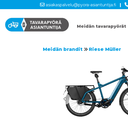
asiakaspalvelu@pyora-asiantuntija.fi
|
Meidän tavarapyörät
Meidän brandit
Riese Müller