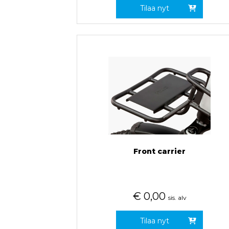
Tilaa nyt
Front carrier
€
0,00
sis. alv
Tilaa nyt