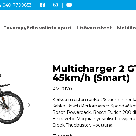
040-7709853
|
|
|
Tavarapyörän valinta apuri
Lisävarusteet
Meidän
Multicharger 2 G
45km/h (Smart)
RM-0170
Korkea miesten runko, 26 tuuman renkaa
Sähkö Bosch Performance Speed 45km/
Bosch Powerpack, Bosch Purion 200 dis
Hihnaveto, Magura hydrauliset levyjarru
Creek Thudbuster, Koottuna.