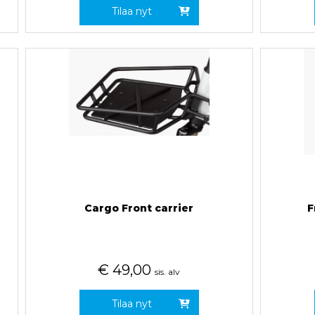
Tilaa nyt
Cargo Front carrier
F
€
49,00
sis. alv
Tilaa nyt