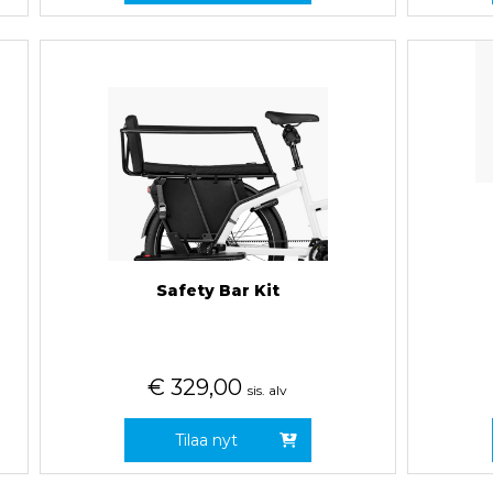
Safety Bar Kit
€
329,00
sis. alv
Tilaa nyt