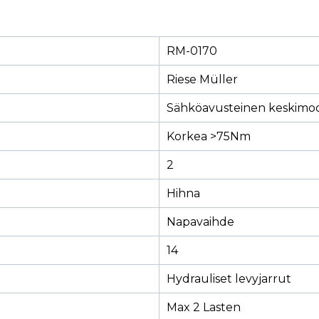
RM-0170
Riese Müller
Sähköavusteinen keskimoo
Korkea >75Nm
2
Hihna
Napavaihde
14
Hydrauliset levyjarrut
Max 2 Lasten