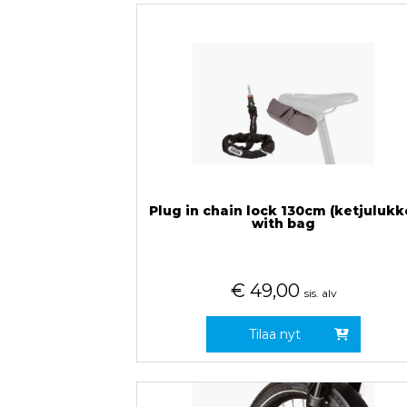
Plug in chain lock 130cm (ketjulukk
with bag
€
49,00
sis. alv
Tilaa nyt