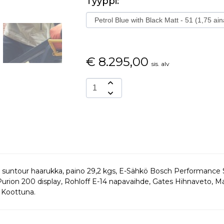
Tyyppi:
€
8.295,00
sis. alv
, suntour haarukka, paino 29,2 kgs, E-Sähkö Bosch Performan
rion 200 display, Rohloff E-14 napavaihde, Gates Hihnaveto, Magu
 Koottuna.