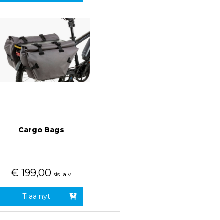
Cargo Bags
€
199,00
sis. alv
Tilaa nyt