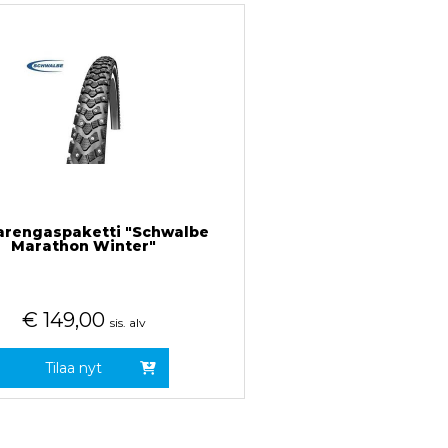
arengaspaketti "Schwalbe
Marathon Winter"
€
149,00
sis. alv
Tilaa nyt