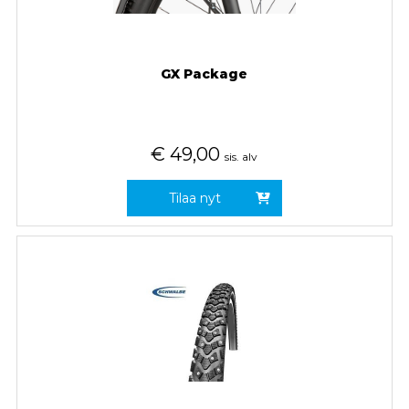
GX Package
€
49,00
sis. alv
Tilaa nyt