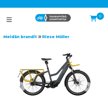
0
Meidän brandit
Riese Müller