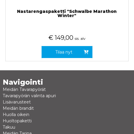
Nastarengaspaketti "Schwalbe Marathon
Winter"
€
149,00
sis. alv
Tilaa nyt
Navigointi
Meidän Tavarapyörät
Tavarapyörän valinta apuri
Lisävarusteet
Meidän brandit
Huolla oikein
Huoltopaketti
Takuu
Meidän Tarina