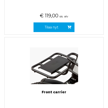
€
119,00
sis. alv
Tilaa nyt
Front carrier