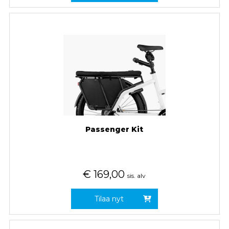
Passenger Kit
€
169,00
sis. alv
Tilaa nyt