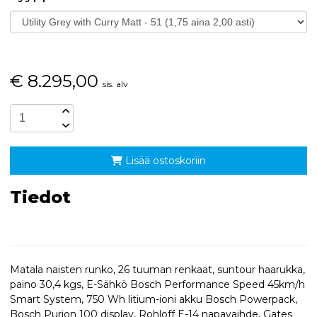
€
8.295,00
sis. alv
Lisää ostoskoriin
Tiedot
Matala naisten runko, 26 tuuman renkaat, suntour haarukka,
paino 30,4 kgs, E-Sähkö Bosch Performance Speed 45km/h
Smart System, 750 Wh litium-ioni akku Bosch Powerpack,
Bosch Purion 100 display, Rohloff E-14 napavaihde, Gates