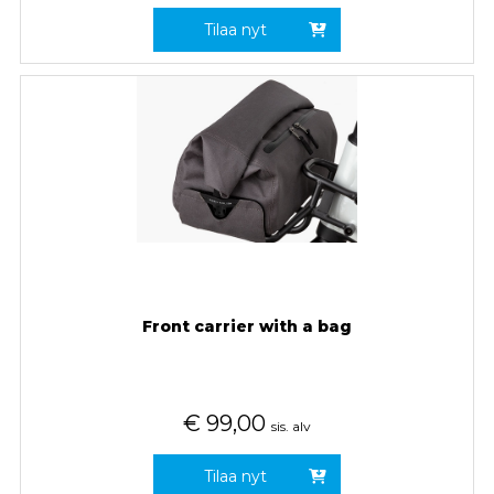
Tilaa nyt
Front carrier with a bag
€
99,00
sis. alv
Tilaa nyt