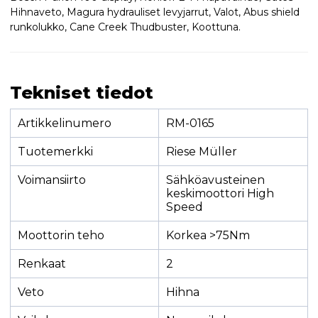
Hihnaveto, Magura hydrauliset levyjarrut, Valot, Abus shield
runkolukko, Cane Creek Thudbuster, Koottuna.
Tekniset tiedot
Artikkelinumero
RM-0165
Tuotemerkki
Riese Müller
Voimansiirto
Sähköavusteinen
keskimoottori High
Speed
Moottorin teho
Korkea >75Nm
Renkaat
2
Veto
Hihna