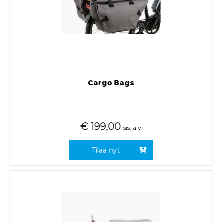
Cargo Bags
€
199,00
sis. alv
Tilaa nyt