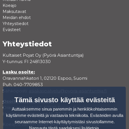
Koeajo
Maksutavat
Meidän ehdot
Yhteystiedot
Evästeet
Yhteystiedot
Kultaiset Pojat Oy (Pyörä Asiantuntija)
Y-tunnus: FI 24813030
Lasku osoite:
Oravannahkatori 1, 02120 Espoo, Suomi
Puh. 040-7709853
Sähköposti:
asiakaspalvelu@pyora-asiantuntija.fi
Tämä sivusto käyttää evästeitä
Osoite showroomille:
Oravannahkatori 1, 02120 Espoo, Suomi
Auttaaksemme sinua paremmin ja henkilökohtaisemmin
Huollon aukioloajat MA-PE 10-18
käytämme evästeitä ja vastaavia tekniikoita. Evästeiden avulla
seuraamme Internet-käyttäytymistäsi sivustollamme.
Koeajoa varten varaa aika varauskalenterista.
Napsauta tästä saadaksesi lisätietoja
.