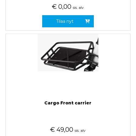
€
0,00
sis. alv
Tilaa nyt
Cargo Front carrier
€
49,00
sis. alv