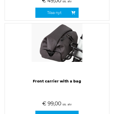
€
49,00
sis. alv
Tilaa nyt
Front carrier with a bag
€
99,00
sis. alv