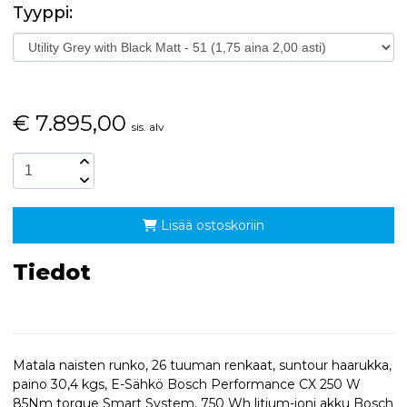
Tyyppi:
€
7.895,00
sis. alv
Lisää ostoskoriin
Tiedot
Matala naisten runko, 26 tuuman renkaat, suntour haarukka,
paino 30,4 kgs, E-Sähkö Bosch Performance CX 250 W
85Nm torque Smart System, 750 Wh litium-ioni akku Bosch