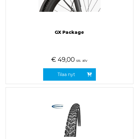
GX Package
€
49,00
sis. alv
Tilaa nyt