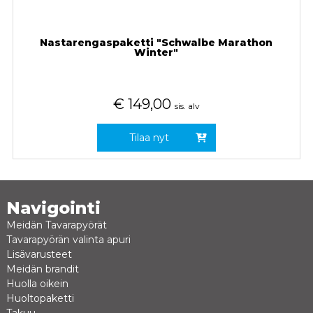
Nastarengaspaketti "Schwalbe Marathon
Winter"
€
149,00
sis. alv
Tilaa nyt
Navigointi
Meidän Tavarapyörät
Tavarapyörän valinta apuri
Lisävarusteet
Meidän brandit
Huolla oikein
Huoltopaketti