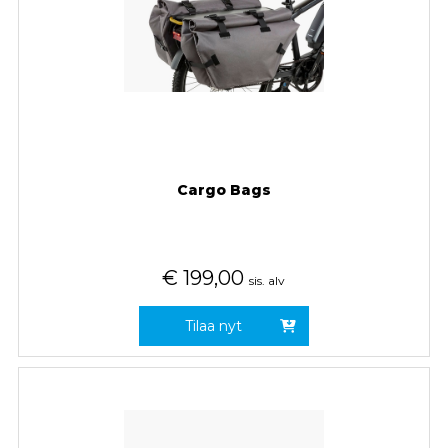
Cargo Bags
€
199,00
sis. alv
Tilaa nyt