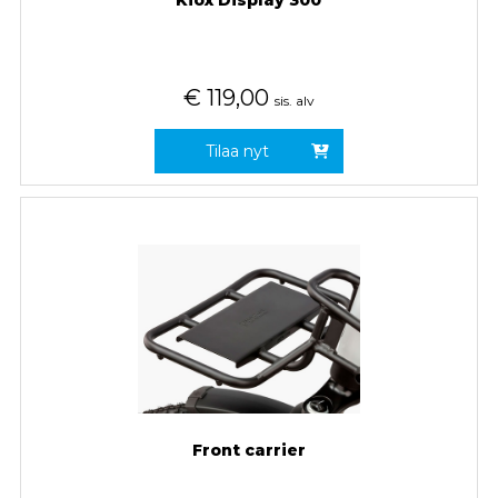
Kiox Display 300
€
119,00
sis. alv
Tilaa nyt
Front carrier