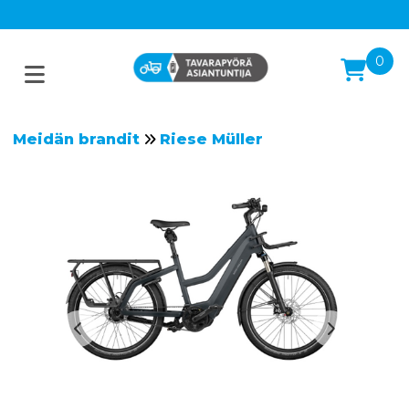
0
Meidän brandit
Riese Müller