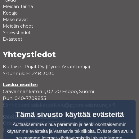
Takuu
Meidän Tarina
Koeajo
Maksutavat
Meidän ehdot
Yhteystiedot
Evästeet
Yhteystiedot
Kultaiset Pojat Oy (Pyörä Asiantuntija)
Y-tunnus: FI 24813030
Lasku osoite:
Oravannahkatori 1, 02120 Espoo, Suomi
Puh. 040-7709853
Sähköposti:
asiakaspalvelu@pyora-asiantuntija.fi
Tämä sivusto käyttää evästeitä
Osoite showroomille:
Oravannahkatori 1, 02120 Espoo, Suomi
Auttaaksemme sinua paremmin ja henkilökohtaisemmin
Huollon aukioloajat MA-PE 10-18
käytämme evästeitä ja vastaavia tekniikoita. Evästeiden avulla
seuraamme Internet-käyttäytymistäsi sivustollamme.