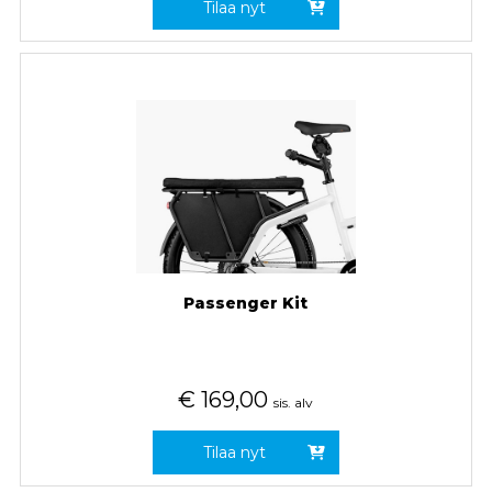
Tilaa nyt
Passenger Kit
€
169,00
sis. alv
Tilaa nyt