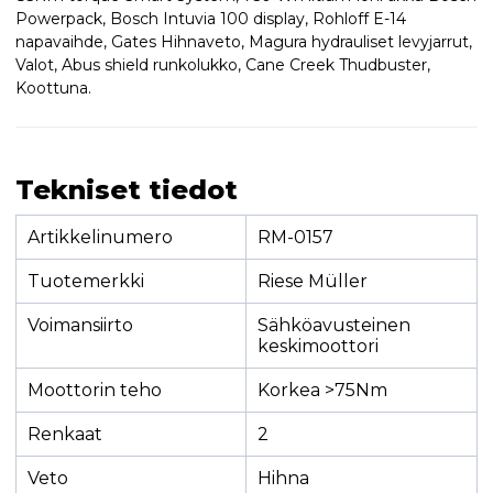
Powerpack, Bosch Intuvia 100 display, Rohloff E-14
napavaihde, Gates Hihnaveto, Magura hydrauliset levyjarrut,
Valot, Abus shield runkolukko, Cane Creek Thudbuster,
Koottuna.
Tekniset tiedot
Artikkelinumero
RM-0157
Tuotemerkki
Riese Müller
Voimansiirto
Sähköavusteinen
keskimoottori
Moottorin teho
Korkea >75Nm
Renkaat
2
Veto
Hihna