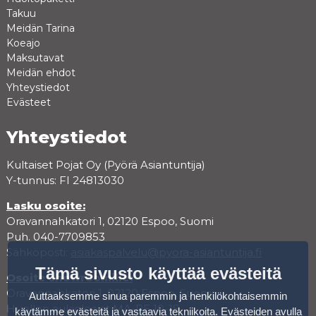
Takuu
Meidän Tarina
Koeajo
Maksutavat
Meidän ehdot
Yhteystiedot
Evästeet
Yhteystiedot
Kultaiset Pojat Oy (Pyörä Asiantuntija)
Y-tunnus: FI 24813030
Lasku osoite:
Oravannahkatori 1, 02120 Espoo, Suomi
Puh. 040-7709853
Sähköposti:
asiakaspalvelu@pyora-asiantuntija.fi
Tämä sivusto käyttää evästeitä
Osoite showroomille:
Oravannahkatori 1, 02120 Espoo, Suomi
Auttaaksemme sinua paremmin ja henkilökohtaisemmin
Huollon aukioloajat MA-PE 10-18
käytämme evästeitä ja vastaavia tekniikoita. Evästeiden avulla