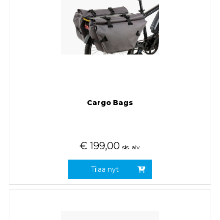
Cargo Bags
€
199,00
sis. alv
Tilaa nyt