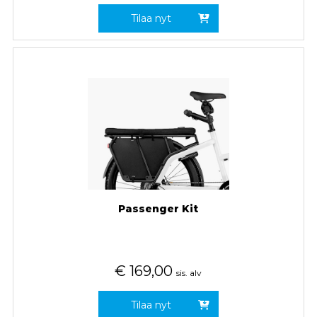
Tilaa nyt
Passenger Kit
€
169,00
sis. alv
Tilaa nyt