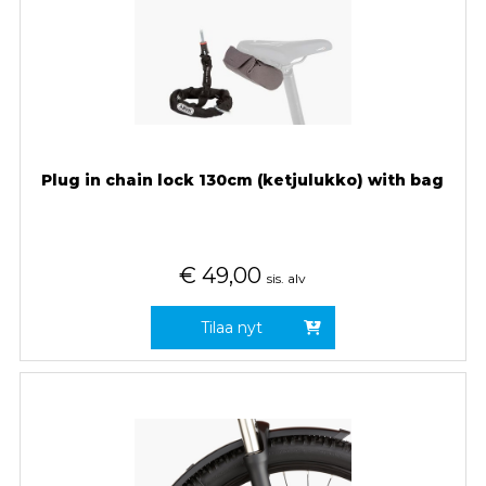
Plug in chain lock 130cm (ketjulukko) with bag
€
49,00
sis. alv
Tilaa nyt