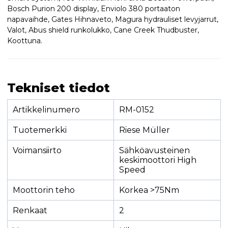
Bosch Purion 200 display, Enviolo 380 portaaton
napavaihde, Gates Hihnaveto, Magura hydrauliset levyjarrut,
Valot, Abus shield runkolukko, Cane Creek Thudbuster,
Koottuna.
Tekniset tiedot
Artikkelinumero
RM-0152
Tuotemerkki
Riese Müller
Voimansiirto
Sähköavusteinen
keskimoottori High
Speed
Moottorin teho
Korkea >75Nm
Renkaat
2