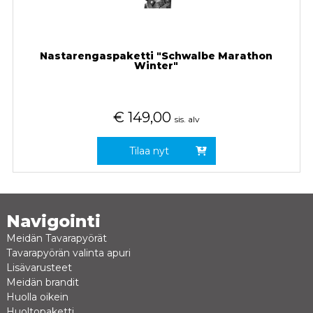
Nastarengaspaketti "Schwalbe Marathon
Winter"
€
149,00
sis. alv
Tilaa nyt
Navigointi
Meidän Tavarapyörät
Tavarapyörän valinta apuri
Lisävarusteet
Meidän brandit
Huolla oikein
Huoltopaketti