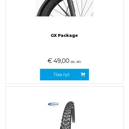
GX Package
€
49,00
sis. alv
Tilaa nyt