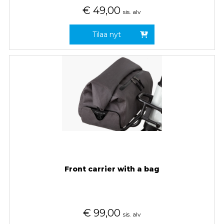
€
49,00
sis. alv
Tilaa nyt
Front carrier with a bag
€
99,00
sis. alv