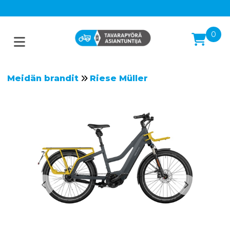
0
Meidän brandit
Riese Müller