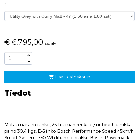
:
€
6.795,00
sis. alv
Lisää ostoskoriin
Tiedot
Matala naisten runko, 26 tuuman renkaat,suntour haarukka,
paino 30,4 kgs, E-Sähkö Bosch Performance Speed 45km/h
Smart System, 750 Wh litium-ioni akku Bosch Powerpack,