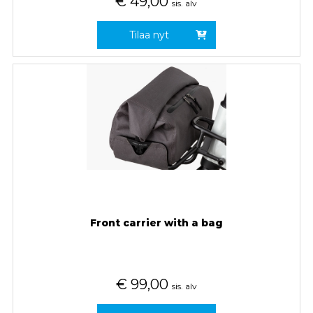
€
49,00
sis. alv
Tilaa nyt
Front carrier with a bag
€
99,00
sis. alv