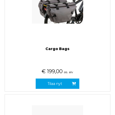
Cargo Bags
€
199,00
sis. alv
Tilaa nyt