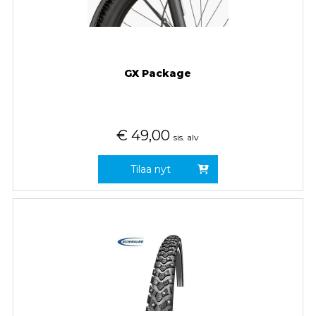
GX Package
€
49,00
sis. alv
Tilaa nyt