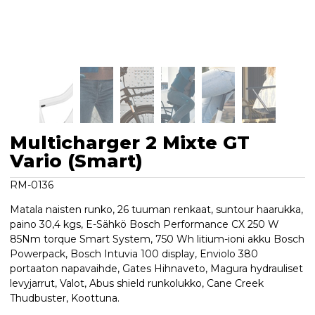
Multicharger 2 Mixte GT
Vario (Smart)
RM-0136
Matala naisten runko, 26 tuuman renkaat, suntour haarukka,
paino 30,4 kgs, E-Sähkö Bosch Performance CX 250 W
85Nm torque Smart System, 750 Wh litium-ioni akku Bosch
Powerpack, Bosch Intuvia 100 display, Enviolo 380
portaaton napavaihde, Gates Hihnaveto, Magura hydrauliset
levyjarrut, Valot, Abus shield runkolukko, Cane Creek
Thudbuster, Koottuna.