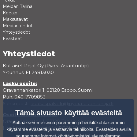
Takuu
Meidän Tarina
Koeajo
Maksutavat
Meidän ehdot
Yhteystiedot
Evästeet
Yhteystiedot
Kultaiset Pojat Oy (Pyörä Asiantuntija)
Y-tunnus: FI 24813030
Lasku osoite:
Oravannahkatori 1, 02120 Espoo, Suomi
Puh. 040-7709853
Sähköposti:
asiakaspalvelu@pyora-asiantuntija.fi
Tämä sivusto käyttää evästeitä
Osoite showroomille:
Oravannahkatori 1, 02120 Espoo, Suomi
Auttaaksemme sinua paremmin ja henkilökohtaisemmin
Huollon aukioloajat MA-PE 10-18
käytämme evästeitä ja vastaavia tekniikoita. Evästeiden avulla
seuraamme Internet-käyttäytymistäsi sivustollamme.