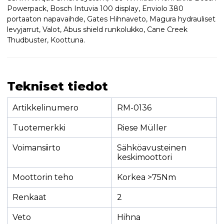
Powerpack, Bosch Intuvia 100 display, Enviolo 380
portaaton napavaihde, Gates Hihnaveto, Magura hydrauliset
levyjarrut, Valot, Abus shield runkolukko, Cane Creek
Thudbuster, Koottuna.
Tekniset tiedot
Artikkelinumero
RM-0136
Tuotemerkki
Riese Müller
Voimansiirto
Sähköavusteinen
keskimoottori
Moottorin teho
Korkea >75Nm
Renkaat
2
Veto
Hihna