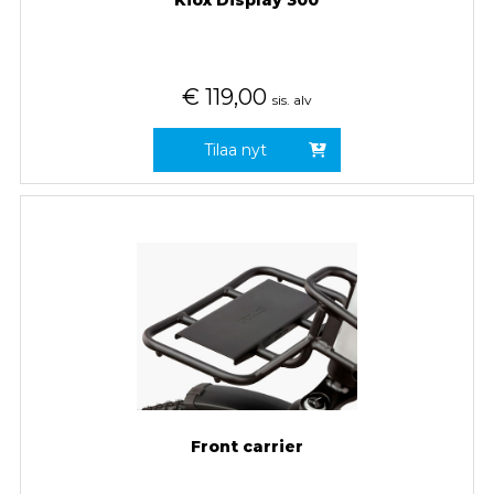
Kiox Display 300
€
119,00
sis. alv
Tilaa nyt
Front carrier