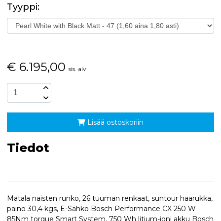
Tyyppi:
€
6.195,00
sis. alv
Lisää ostoskoriin
Tiedot
Matala naisten runko, 26 tuuman renkaat, suntour haarukka,
paino 30,4 kgs, E-Sähkö Bosch Performance CX 250 W
85Nm torque Smart System, 750 Wh litium-ioni akku Bosch