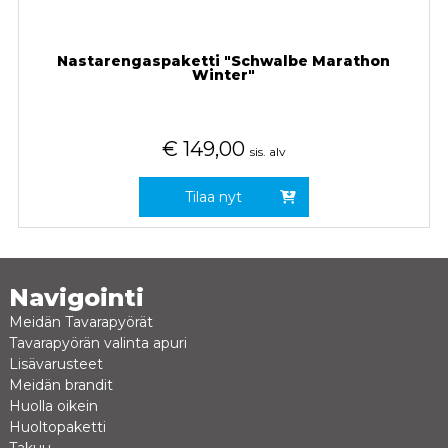
Nastarengaspaketti "Schwalbe Marathon
Winter"
€
149,00
sis. alv
Tilaa nyt
Navigointi
Meidän Tavarapyörät
Tavarapyörän valinta apuri
Lisävarusteet
Meidän brandit
Huolla oikein
Huoltopaketti