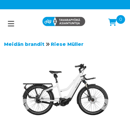
0
Meidän brandit
Riese Müller