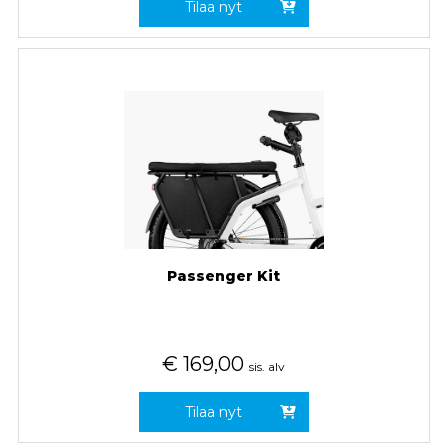
Tilaa nyt
Passenger Kit
€
169,00
sis. alv
Tilaa nyt