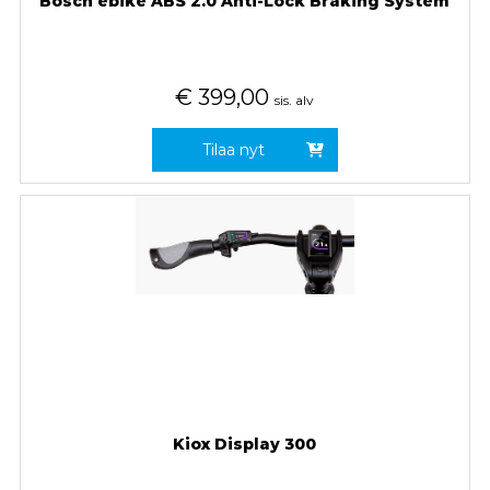
Bosch ebike ABS 2.0 Anti-Lock Braking System
€
399,00
sis. alv
Tilaa nyt
Kiox Display 300