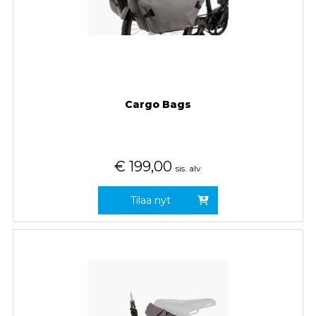
Cargo Bags
€
199,00
sis. alv
Tilaa nyt