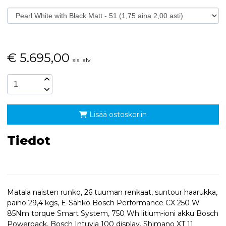
€
5.695,00
sis. alv
Lisää ostoskoriin
Tiedot
Matala naisten runko, 26 tuuman renkaat, suntour haarukka,
paino 29,4 kgs, E-Sähkö Bosch Performance CX 250 W
85Nm torque Smart System, 750 Wh litium-ioni akku Bosch
Powerpack, Bosch Intuvia 100 display, Shimano XT 11