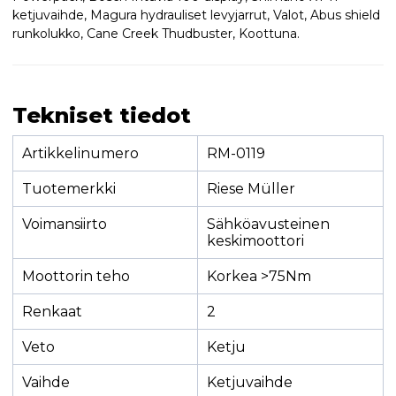
ketjuvaihde, Magura hydrauliset levyjarrut, Valot, Abus shield
runkolukko, Cane Creek Thudbuster, Koottuna.
Tekniset tiedot
Artikkelinumero
RM-0119
Tuotemerkki
Riese Müller
Voimansiirto
Sähköavusteinen
keskimoottori
Moottorin teho
Korkea >75Nm
Renkaat
2
Veto
Ketju
Vaihde
Ketjuvaihde