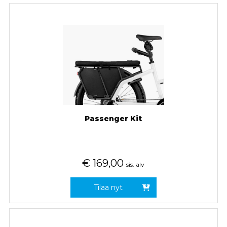
Passenger Kit
€
169,00
sis. alv
Tilaa nyt