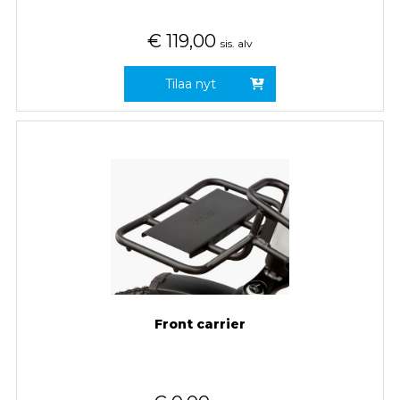
€
119,00
sis. alv
Tilaa nyt
Front carrier