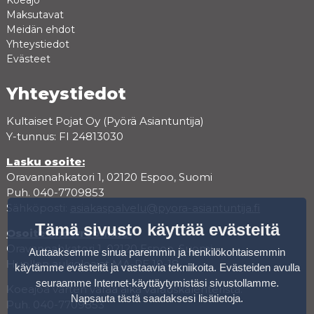
Koeajo
Maksutavat
Meidän ehdot
Yhteystiedot
Evästeet
Yhteystiedot
Kultaiset Pojat Oy (Pyörä Asiantuntija)
Y-tunnus: FI 24813030
Lasku osoite:
Oravannahkatori 1, 02120 Espoo, Suomi
Puh. 040-7709853
Sähköposti:
asiakaspalvelu@pyora-asiantuntija.fi
Tämä sivusto käyttää evästeitä
Osoite showroomille:
Oravannahkatori 1, 02120 Espoo, Suomi
Auttaaksemme sinua paremmin ja henkilökohtaisemmin
Huollon aukioloajat MA-PE 10-18
käytämme evästeitä ja vastaavia tekniikoita. Evästeiden avulla
seuraamme Internet-käyttäytymistäsi sivustollamme.
Koeajoa varten varaa aika varauskalenterista.
Napsauta tästä saadaksesi lisätietoja
.
Puh. 040-7709853