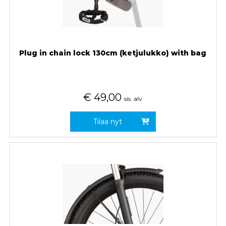
Plug in chain lock 130cm (ketjulukko) with bag
€
49,00
sis. alv
Tilaa nyt