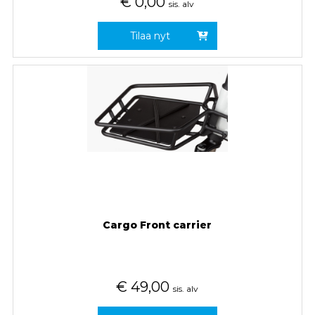
€
0,00
sis. alv
Tilaa nyt
Cargo Front carrier
€
49,00
sis. alv