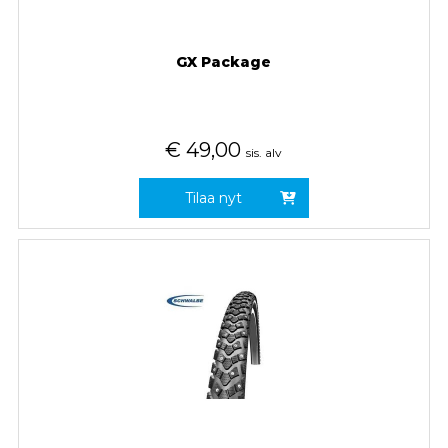
GX Package
€
49,00
sis. alv
Tilaa nyt