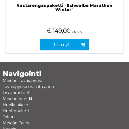
Nastarengaspaketti "Schwalbe Marathon
Winter"
€
149,00
sis. alv
Tilaa nyt
Navigointi
Meidän Tavarapyörät
Tavarapyörän valinta apuri
Lisävarusteet
Meidän brandit
Huolla oikein
Huoltopaketti
Takuu
Meidän Tarina