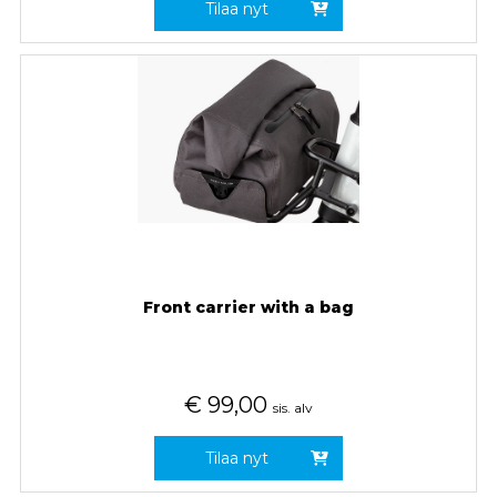
Tilaa nyt
Front carrier with a bag
€
99,00
sis. alv
Tilaa nyt