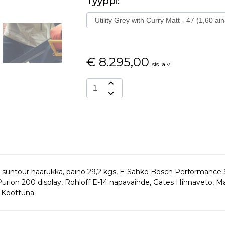
Tyyppi:
€
8.295,00
sis. alv
, suntour haarukka, paino 29,2 kgs, E-Sähkö Bosch Performan
rion 200 display, Rohloff E-14 napavaihde, Gates Hihnaveto, Magu
 Koottuna.