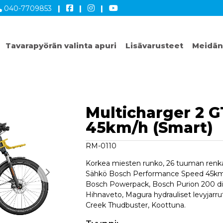
040-7709853
|
|
|
Tavarapyörän valinta apuri
Lisävarusteet
Meidän
Multicharger 2 G
45km/h (Smart)
RM-0110
Korkea miesten runko, 26 tuuman renkaa
Sähkö Bosch Performance Speed 45km/
Bosch Powerpack, Bosch Purion 200 dis
Hihnaveto, Magura hydrauliset levyjarru
Creek Thudbuster, Koottuna.