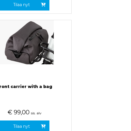
Tilaa nyt
ront carrier with a bag
€
99,00
sis. alv
Tilaa nyt