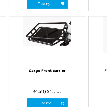
Tilaa nyt
Cargo Front carrier
F
€
49,00
sis. alv
Tilaa nyt