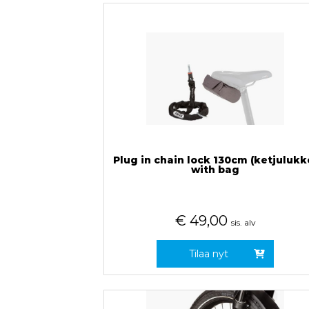
Plug in chain lock 130cm (ketjulukk
with bag
€
49,00
sis. alv
Tilaa nyt