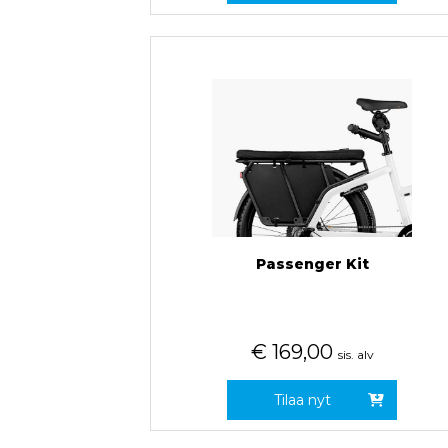
Passenger Kit
€
169,00
sis. alv
Tilaa nyt