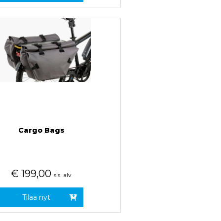
Cargo Bags
€
199,00
sis. alv
Tilaa nyt