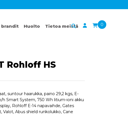
0
 brandit
Huolto
Tietoa meistä
T Rohloff HS
t, suntour haarukka, paino 29,2 kgs, E-
h Smart System, 750 Wh litium-ioni akku
play, Rohloff E-14 napavaihde, Gates
t, Valot, Abus shield runkolukko, Cane