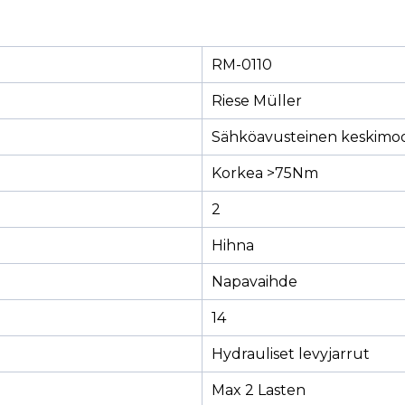
RM-0110
Riese Müller
Sähköavusteinen keskimoo
Korkea >75Nm
2
Hihna
Napavaihde
14
Hydrauliset levyjarrut
Max 2 Lasten