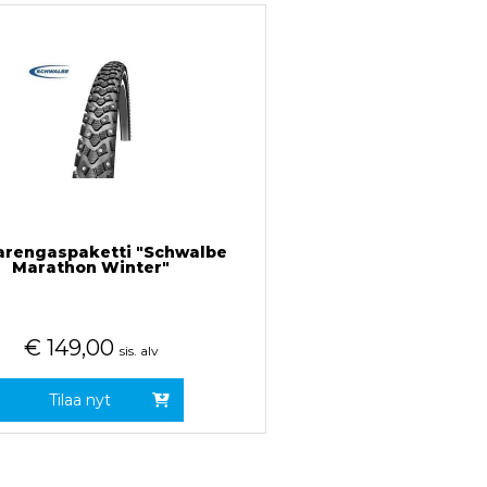
arengaspaketti "Schwalbe
Marathon Winter"
€
149,00
sis. alv
Tilaa nyt