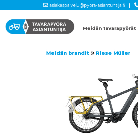
asiakaspalvelu@pyora-asiantuntija.fi
|
Meidän tavarapyörät
Meidän brandit
Riese Müller