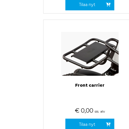
Tilaa nyt
Front carrier
€
0,00
sis. alv
Tilaa nyt