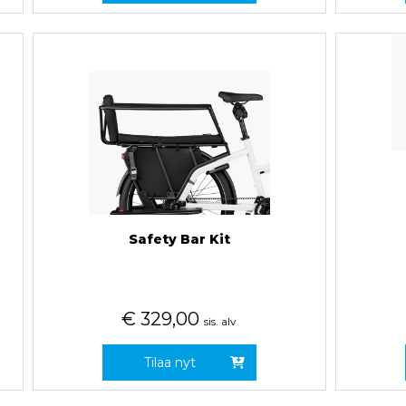
Safety Bar Kit
€
329,00
sis. alv
Tilaa nyt