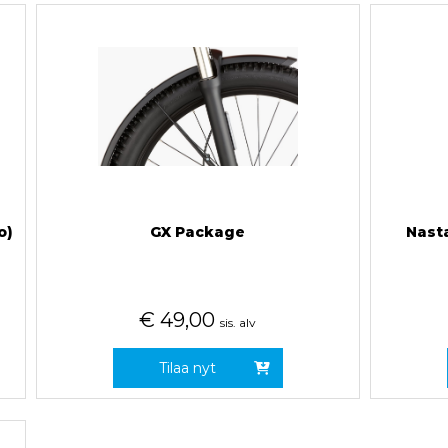
o)
GX Package
Nast
€
49,00
sis. alv
Tilaa nyt