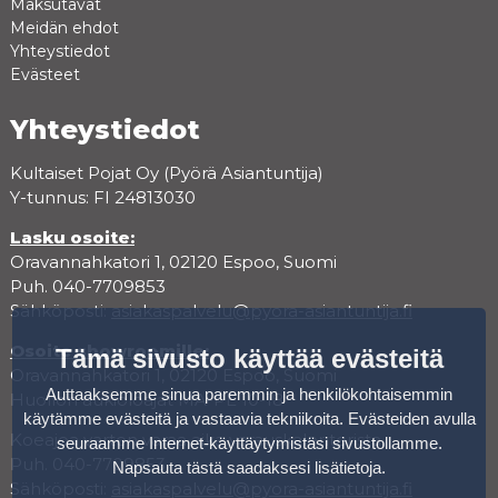
Maksutavat
Meidän ehdot
Yhteystiedot
Evästeet
Yhteystiedot
Kultaiset Pojat Oy (Pyörä Asiantuntija)
Y-tunnus: FI 24813030
Lasku osoite:
Oravannahkatori 1, 02120 Espoo, Suomi
Puh. 040-7709853
Sähköposti:
asiakaspalvelu@pyora-asiantuntija.fi
Osoite showroomille:
Tämä sivusto käyttää evästeitä
Oravannahkatori 1, 02120 Espoo, Suomi
Auttaaksemme sinua paremmin ja henkilökohtaisemmin
Huollon aukioloajat MA-PE 10-18
käytämme evästeitä ja vastaavia tekniikoita. Evästeiden avulla
Koeajoa varten varaa aika varauskalenterista.
seuraamme Internet-käyttäytymistäsi sivustollamme.
Puh. 040-7709853
Napsauta tästä saadaksesi lisätietoja
.
Sähköposti:
asiakaspalvelu@pyora-asiantuntija.fi