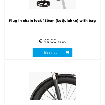
Plug in chain lock 130cm (ketjulukko) with bag
€
49,00
sis. alv
Tilaa nyt