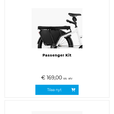
Passenger Kit
€
169,00
sis. alv
Tilaa nyt