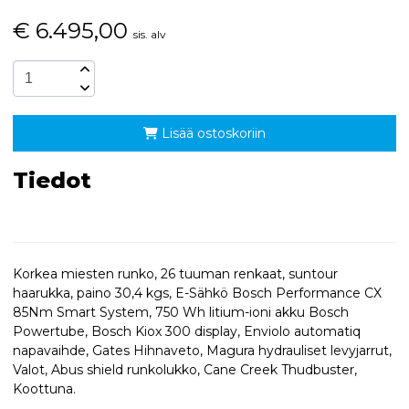
€
6.495,00
sis. alv
Lisää ostoskoriin
Tiedot
Korkea miesten runko, 26 tuuman renkaat, suntour
haarukka, paino 30,4 kgs, E-Sähkö Bosch Performance CX
85Nm Smart System, 750 Wh litium-ioni akku Bosch
Powertube, Bosch Kiox 300 display, Enviolo automatiq
napavaihde, Gates Hihnaveto, Magura hydrauliset levyjarrut,
Valot, Abus shield runkolukko, Cane Creek Thudbuster,
Koottuna.