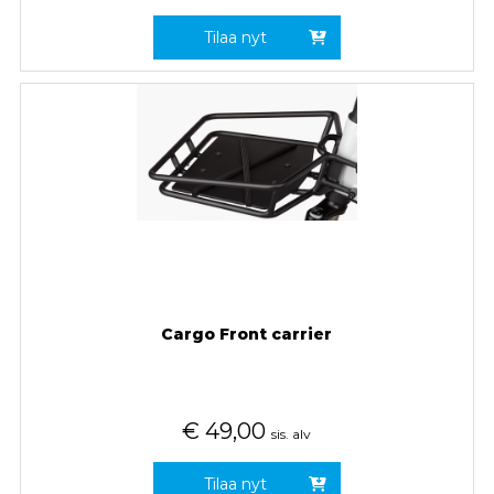
Tilaa nyt
Cargo Front carrier
€
49,00
sis. alv
Tilaa nyt