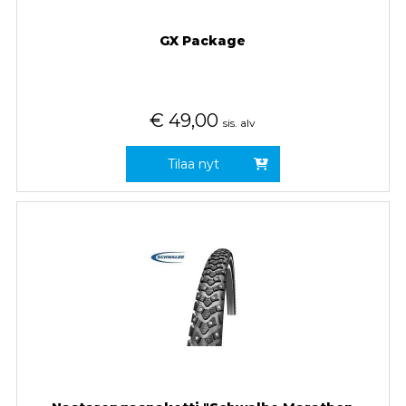
GX Package
€
49,00
sis. alv
Tilaa nyt