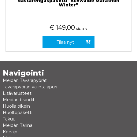
Nastarengaspaketti "Schwalbe Marathon
Winter"
€
149,00
sis. alv
Tilaa nyt
Navigointi
Meidän Tavarapyörät
Tavarapyörän valinta apuri
Lisävarusteet
Meidän brandit
Huolla oikein
Huoltopaketti
Takuu
Meidän Tarina
Koeajo