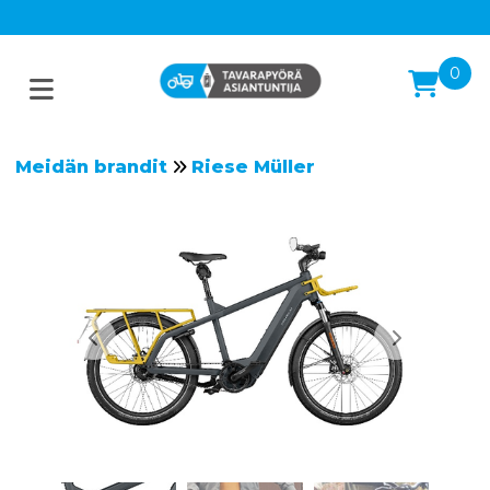
0
Meidän brandit
Riese Müller