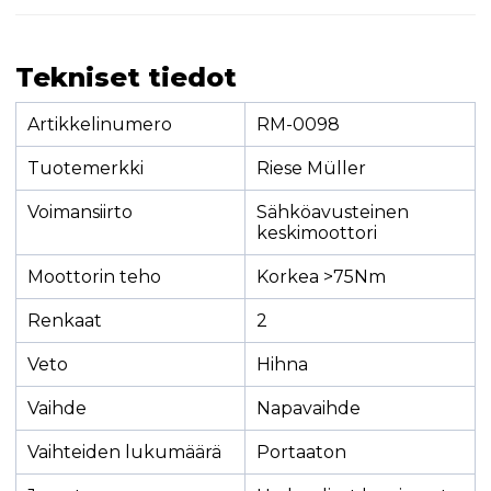
Tekniset tiedot
Artikkelinumero
RM-0098
Tuotemerkki
Riese Müller
Voimansiirto
Sähköavusteinen
keskimoottori
Moottorin teho
Korkea >75Nm
Renkaat
2
Veto
Hihna
Vaihde
Napavaihde
Vaihteiden lukumäärä
Portaaton