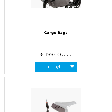
Cargo Bags
€
199,00
sis. alv
Tilaa nyt