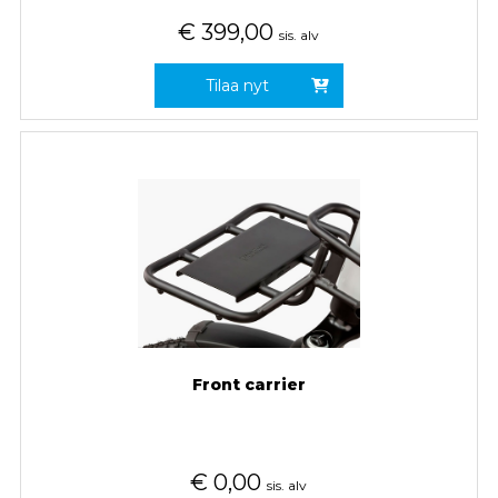
€
399,00
sis. alv
Tilaa nyt
Front carrier
€
0,00
sis. alv