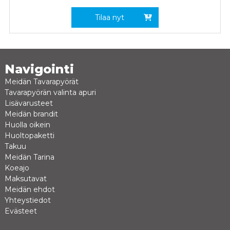
Tilaa nyt
Navigointi
Meidän Tavarapyörät
Tavarapyörän valinta apuri
Lisävarusteet
Meidän brandit
Huolla oikein
Huoltopaketti
Takuu
Meidän Tarina
Koeajo
Maksutavat
Meidän ehdot
Yhteystiedot
Evästeet