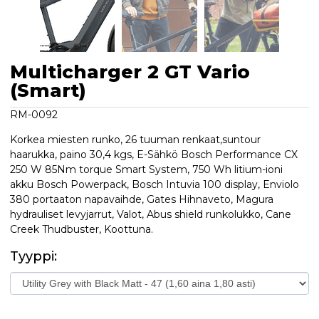
Multicharger 2 GT Vario
(Smart)
RM-0092
Korkea miesten runko, 26 tuuman renkaat,suntour
haarukka, paino 30,4 kgs, E-Sähkö Bosch Performance CX
250 W 85Nm torque Smart System, 750 Wh litium-ioni
akku Bosch Powerpack, Bosch Intuvia 100 display, Enviolo
380 portaaton napavaihde, Gates Hihnaveto, Magura
hydrauliset levyjarrut, Valot, Abus shield runkolukko, Cane
Creek Thudbuster, Koottuna.
Tyyppi: