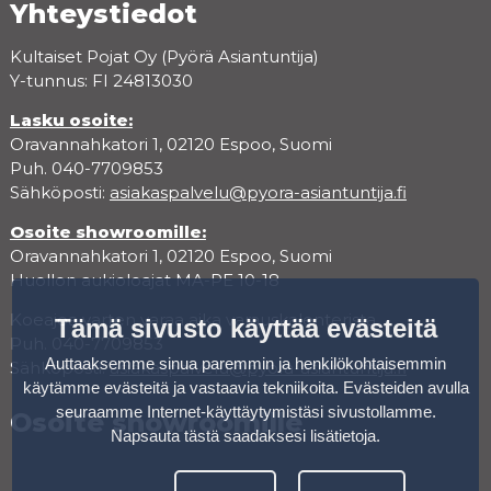
Yhteystiedot
Kultaiset Pojat Oy (Pyörä Asiantuntija)
Y-tunnus: FI 24813030
Lasku osoite:
Oravannahkatori 1, 02120 Espoo, Suomi
Puh. 040-7709853
Sähköposti:
asiakaspalvelu@pyora-asiantuntija.fi
Osoite showroomille:
Oravannahkatori 1, 02120 Espoo, Suomi
Huollon aukioloajat MA-PE 10-18
Koeajoa varten varaa aika varauskalenterista.
Tämä sivusto käyttää evästeitä
Puh. 040-7709853
Auttaaksemme sinua paremmin ja henkilökohtaisemmin
Sähköposti:
asiakaspalvelu@pyora-asiantuntija.fi
käytämme evästeitä ja vastaavia tekniikoita. Evästeiden avulla
seuraamme Internet-käyttäytymistäsi sivustollamme.
Osoite showroomille
Napsauta tästä saadaksesi lisätietoja
.