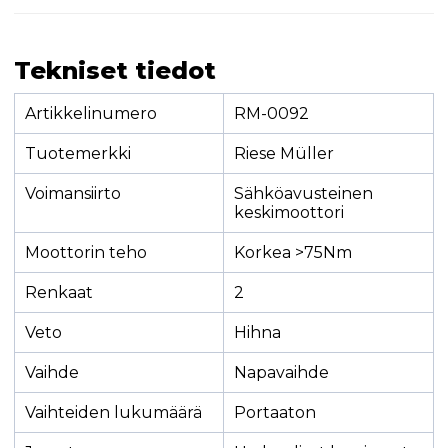
Tekniset tiedot
Artikkelinumero
RM-0092
Tuotemerkki
Riese Müller
Voimansiirto
Sähköavusteinen
keskimoottori
Moottorin teho
Korkea >75Nm
Renkaat
2
Veto
Hihna
Vaihde
Napavaihde
Vaihteiden lukumäärä
Portaaton