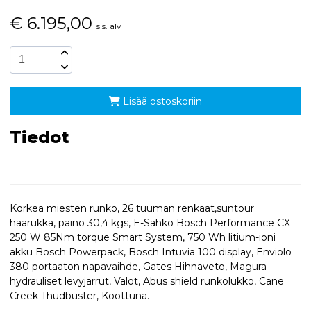
€
6.195,00
sis. alv
Lisää ostoskoriin
Tiedot
Korkea miesten runko, 26 tuuman renkaat,suntour
haarukka, paino 30,4 kgs, E-Sähkö Bosch Performance CX
250 W 85Nm torque Smart System, 750 Wh litium-ioni
akku Bosch Powerpack, Bosch Intuvia 100 display, Enviolo
380 portaaton napavaihde, Gates Hihnaveto, Magura
hydrauliset levyjarrut, Valot, Abus shield runkolukko, Cane
Creek Thudbuster, Koottuna.