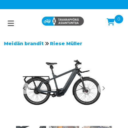
0
Meidän brandit
Riese Müller