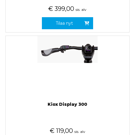
€
399,00
sis. alv
Tilaa nyt
Kiox Display 300
€
119,00
sis. alv