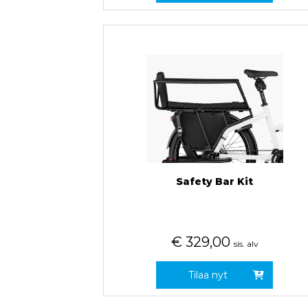
Safety Bar Kit
€
329,00
sis. alv
Tilaa nyt