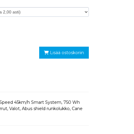
Lisää ostoskoriin
ce Speed 45km/h Smart System, 750 Wh
rut, Valot, Abus shield runkolukko, Cane