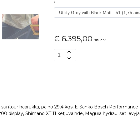
:
€
6.395,00
sis. alv
, suntour haarukka, paino 29,4 kgs, E-Sähkö Bosch Performan
00 display, Shimano XT 11 ketjuvaihde, Magura hydrauliset levyjar