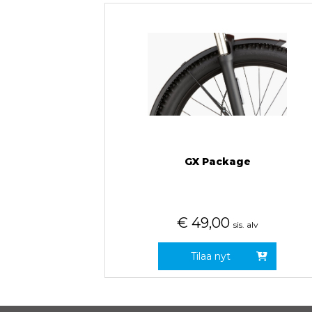
GX Package
€
49,00
sis. alv
Tilaa nyt