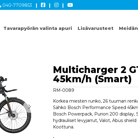
040-7709853
|
|
|
Tavarapyörän valinta apuri
Lisävarusteet
Meidän
Multicharger 2 G
45km/h (Smart)
RM-0089
Korkea miesten runko, 26 tuuman renkaa
Sähkö Bosch Performance Speed 45km/
Bosch Powerpack, Purion 200 display, 
hydrauliset levyjarrut, Valot, Abus shie
Koottuna.