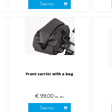
Tilaa nyt
Front carrier with a bag
€
99,00
sis. alv
Tilaa nyt