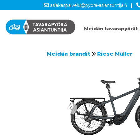
asiakaspalvelu@pyora-asiantuntija.fi
|
Meidän tavarapyörät
Meidän brandit
Riese Müller