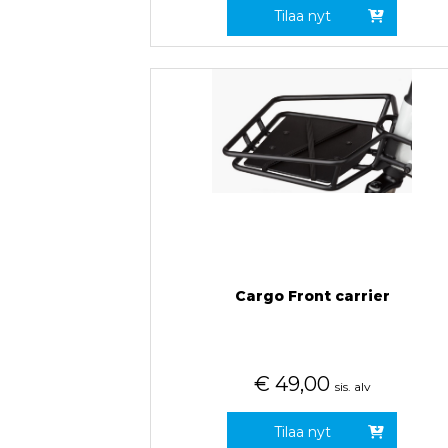
Tilaa nyt
Cargo Front carrier
€
49,00
sis. alv
Tilaa nyt