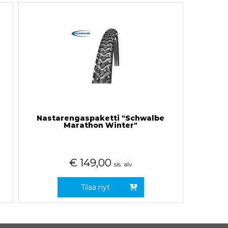
Nastarengaspaketti "Schwalbe
Marathon Winter"
€
149,00
sis. alv
Tilaa nyt