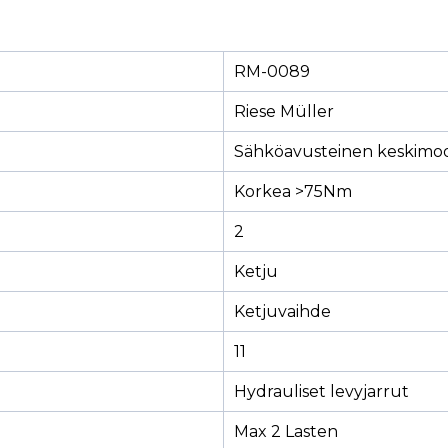
RM-0089
Riese Müller
Sähköavusteinen keskimoo
Korkea >75Nm
2
Ketju
Ketjuvaihde
11
Hydrauliset levyjarrut
Max 2 Lasten