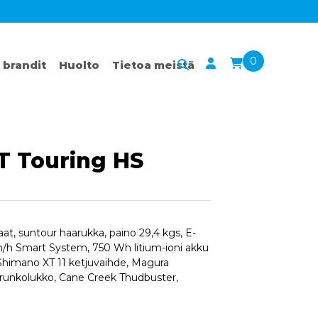
0
 brandit
Huolto
Tietoa meistä
T Touring HS
t, suntour haarukka, paino 29,4 kgs, E-
h Smart System, 750 Wh litium-ioni akku
Shimano XT 11 ketjuvaihde, Magura
ld runkolukko, Cane Creek Thudbuster,