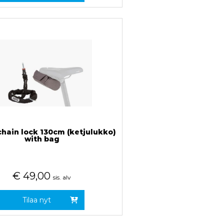
chain lock 130cm (ketjulukko)
with bag
€
49,00
sis. alv
Tilaa nyt