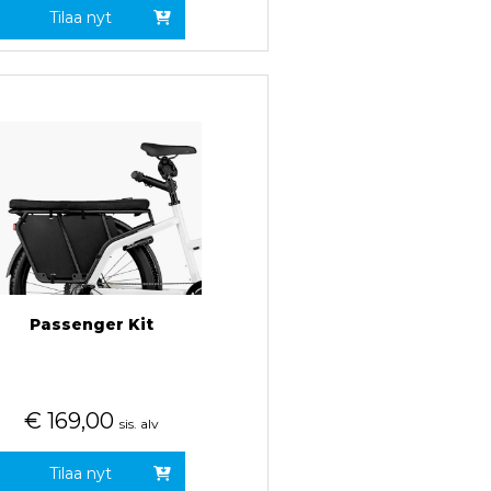
Tilaa nyt
Passenger Kit
€
169,00
sis. alv
Tilaa nyt