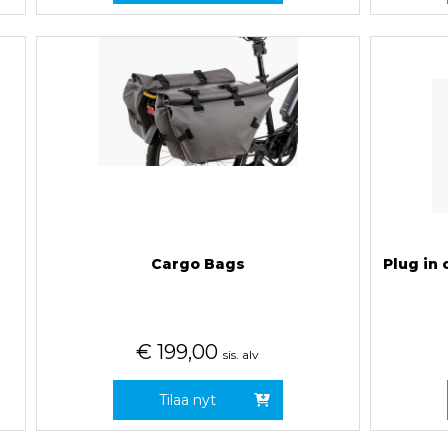
Cargo Bags
Plug in 
€
199,00
sis. alv
Tilaa nyt