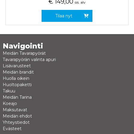
€
149,00
sis. alv
Tilaa nyt
Navigointi
Meidän Tavarapyörät
Tavarapyörän valinta apuri
Lisävarusteet
Meidän brandit
Huolla oikein
Huoltopaketti
Takuu
Meidän Tarina
Koeajo
Maksutavat
Meidän ehdot
Yhteystiedot
Evästeet