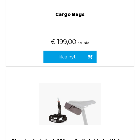
Cargo Bags
€
199,00
sis. alv
Tilaa nyt