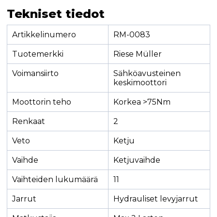
Tekniset tiedot
Artikkelinumero
RM-0083
Tuotemerkki
Riese Müller
Voimansiirto
Sähköavusteinen
keskimoottori
Moottorin teho
Korkea >75Nm
Renkaat
2
Veto
Ketju
Vaihde
Ketjuvaihde
Vaihteiden lukumäärä
11
Jarrut
Hydrauliset levyjarrut