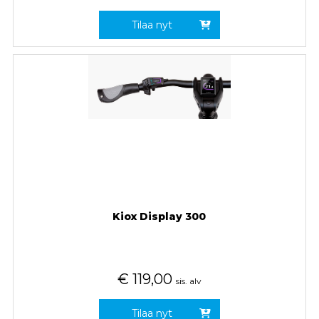
Tilaa nyt
Kiox Display 300
€
119,00
sis. alv
Tilaa nyt