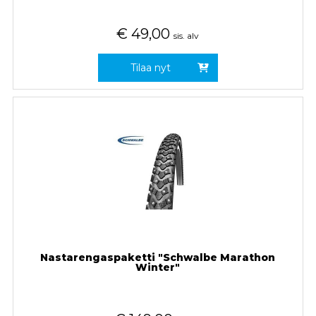
€
49,00
sis. alv
Tilaa nyt
Nastarengaspaketti "Schwalbe Marathon
Winter"