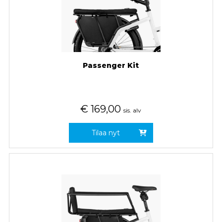
Passenger Kit
€
169,00
sis. alv
Tilaa nyt