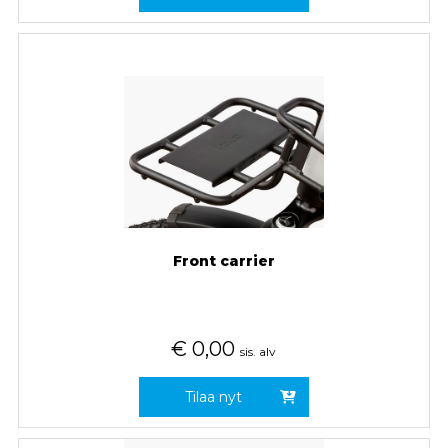
Front carrier
€
0,00
sis. alv
Tilaa nyt