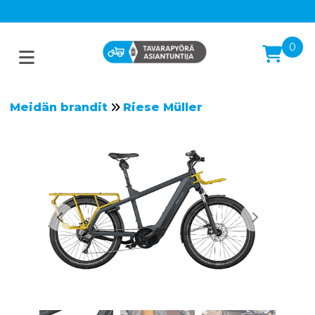
0
Meidän brandit
Riese Müller