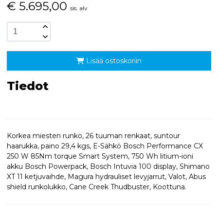
€
5.695,00
sis. alv
Lisää ostoskoriin
Tiedot
Korkea miesten runko, 26 tuuman renkaat, suntour
haarukka, paino 29,4 kgs, E-Sähkö Bosch Performance CX
250 W 85Nm torque Smart System, 750 Wh litium-ioni
akku Bosch Powerpack, Bosch Intuvia 100 display, Shimano
XT 11 ketjuvaihde, Magura hydrauliset levyjarrut, Valot, Abus
shield runkolukko, Cane Creek Thudbuster, Koottuna.