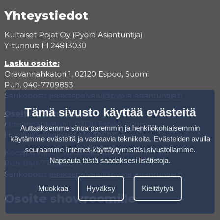
Yhteystiedot
Kultaiset Pojat Oy (Pyörä Asiantuntija)
Y-tunnus: FI 24813030
Lasku osoite:
Oravannahkatori 1, 02120 Espoo, Suomi
Puh. 040-7709853
Sähköposti:
asiakaspalvelu@pyora-asiantuntija.fi
Tämä sivusto käyttää evästeitä
Osoite showroomille:
Oravannahkatori 1, 02120 Espoo, Suomi
Auttaaksemme sinua paremmin ja henkilökohtaisemmin
Huollon aukioloajat MA-PE 10-18
käytämme evästeitä ja vastaavia tekniikoita. Evästeiden avulla
seuraamme Internet-käyttäytymistäsi sivustollamme.
Koeajoa varten varaa aika varauskalenterista.
Napsauta tästä saadaksesi lisätietoja
.
Puh. 040-7709853
Sähköposti:
asiakaspalvelu@pyora-asiantuntija.fi
Muokkaa
Hyväksy
Kieltäytyä
Osoite showroomille