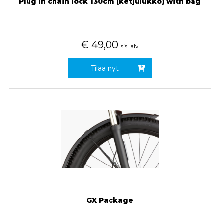
Plug in chain lock 130cm (ketjulukko) with bag
€
49,00
sis. alv
Tilaa nyt
GX Package