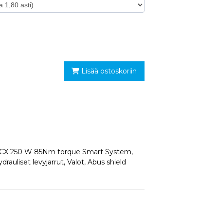
Lisää ostoskoriin
ce CX 250 W 85Nm torque Smart System,
auliset levyjarrut, Valot, Abus shield