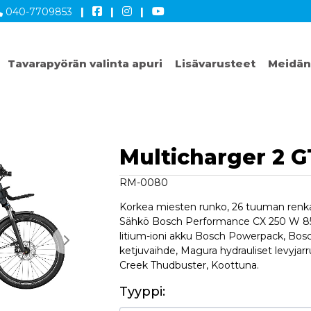
040-7709853
|
|
|
Tavarapyörän valinta apuri
Lisävarusteet
Meidän
Multicharger 2 G
RM-0080
Korkea miesten runko, 26 tuuman renkaa
Sähkö Bosch Performance CX 250 W 8
litium-ioni akku Bosch Powerpack, Bosc
ketjuvaihde, Magura hydrauliset levyjarr
Creek Thudbuster, Koottuna.
Tyyppi: