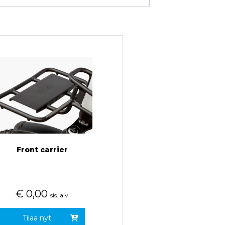
Front carrier
€
0,00
sis. alv
Tilaa nyt