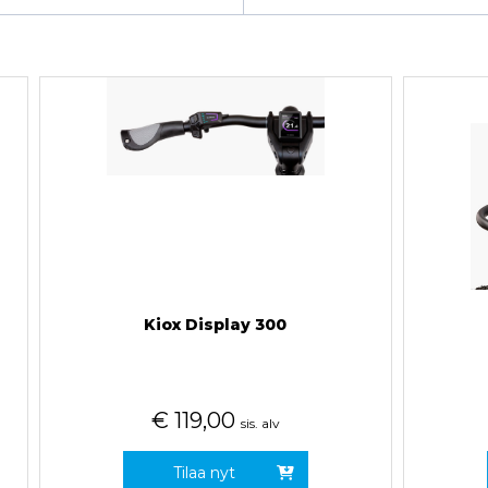
Kiox Display 300
€
119,00
sis. alv
Tilaa nyt