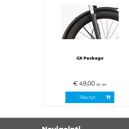
GX Package
€
49,00
sis. alv
Tilaa nyt