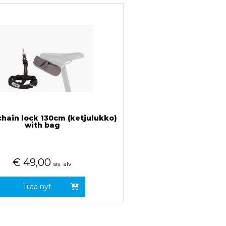
chain lock 130cm (ketjulukko)
with bag
€
49,00
sis. alv
Tilaa nyt