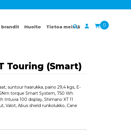
0
 brandit
Huolto
Tietoa meistä
T Touring (Smart)
t, suntour haarukka, paino 29,4 kgs, E-
5Nm torque Smart System, 750 Wh
h Intuvia 100 display, Shimano XT 11
ut, Valot, Abus shield runkolukko, Cane