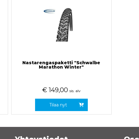
Nastarengaspaketti "Schwalbe
Marathon Winter"
€
149,00
sis. alv
Tilaa nyt