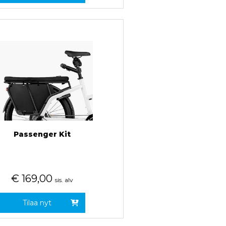
Passenger Kit
€
169,00
sis. alv
Tilaa nyt