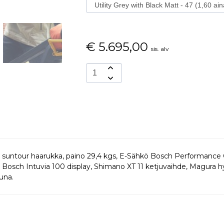
€
5.695,00
sis. alv
, suntour haarukka, paino 29,4 kgs, E-Sähkö Bosch Performan
osch Intuvia 100 display, Shimano XT 11 ketjuvaihde, Magura hydr
una.