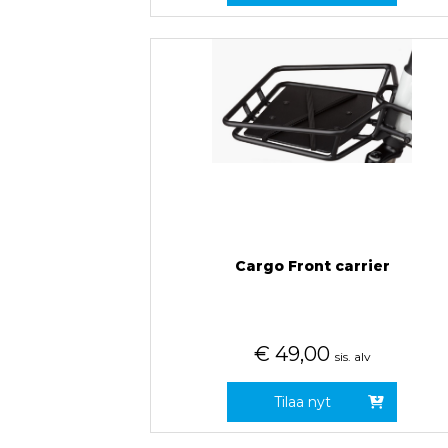
Cargo Front carrier
€
49,00
sis. alv
Tilaa nyt