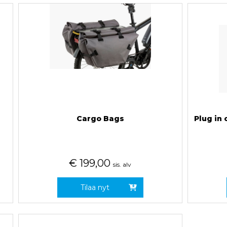
Cargo Bags
Plug in 
€
199,00
sis. alv
Tilaa nyt