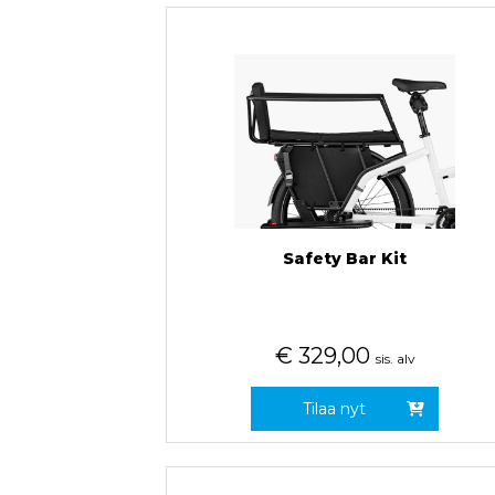
Safety Bar Kit
€
329,00
sis. alv
Tilaa nyt