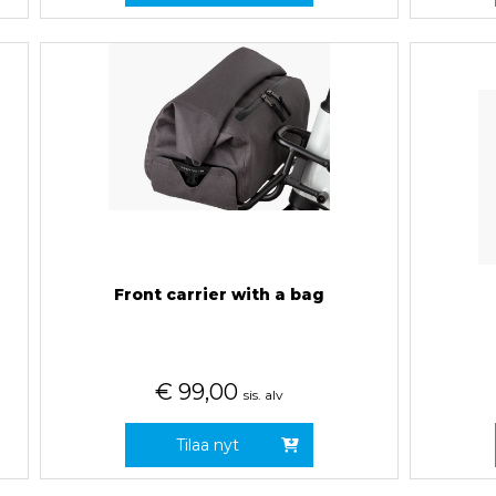
Front carrier with a bag
€
99,00
sis. alv
Tilaa nyt