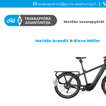
asiakaspalvelu@pyora-asiantuntija.fi
|
Meidän tavarapyörät
Meidän brandit
Riese Müller