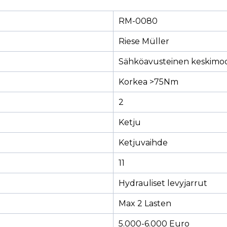
RM-0080
Riese Müller
Sähköavusteinen keskimoo
Korkea >75Nm
2
Ketju
Ketjuvaihde
11
Hydrauliset levyjarrut
Max 2 Lasten
5.000-6.000 Euro