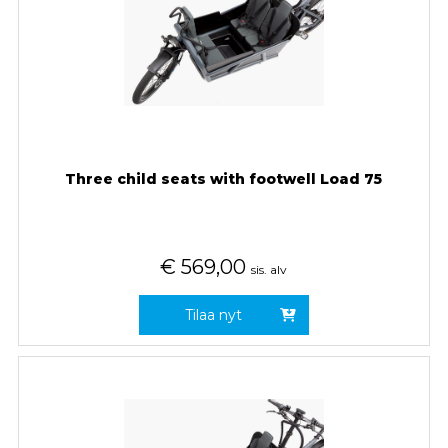
Three child seats with footwell Load 75
€
569,00
sis. alv
Tilaa nyt