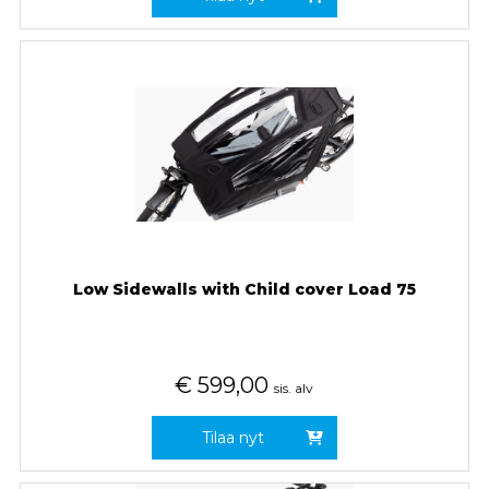
Low Sidewalls with Child cover Load 75
€
599,00
sis. alv
Tilaa nyt