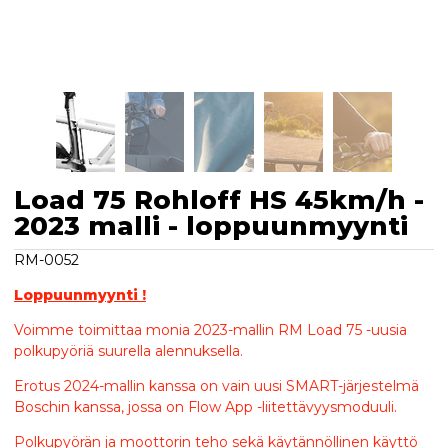
Load 75 Rohloff HS 45km/h -
2023 malli - loppuunmyynti
RM-0052
Loppuunmyynti !
Voimme toimittaa monia 2023-mallin RM Load 75 -uusia
polkupyöriä suurella alennuksella.
Erotus 2024-mallin kanssa on vain uusi SMART-järjestelmä
Boschin kanssa, jossa on Flow App -liitettävyysmoduuli.
Polkupyörän ja moottorin teho sekä käytännöllinen käyttö