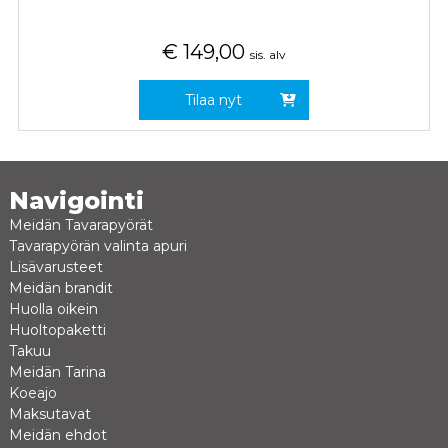
€
149,00
sis. alv
Tilaa nyt
Navigointi
Meidän Tavarapyörät
Tavarapyörän valinta apuri
Lisävarusteet
Meidän brandit
Huolla oikein
Huoltopaketti
Takuu
Meidän Tarina
Koeajo
Maksutavat
Meidän ehdot