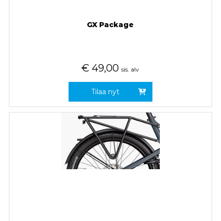
GX Package
€
49,00
sis. alv
Tilaa nyt