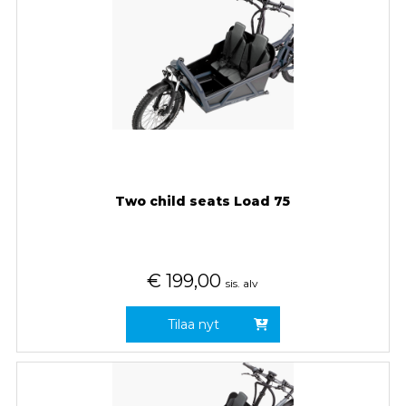
Two child seats Load 75
€
199,00
sis. alv
Tilaa nyt