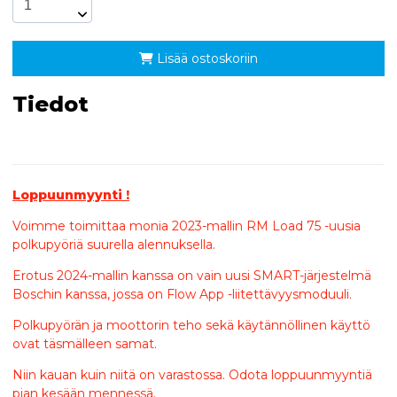
Lisää ostoskoriin
Tiedot
Loppuunmyynti !
Voimme toimittaa monia 2023-mallin RM Load 75 -uusia
polkupyöriä suurella alennuksella.
Erotus 2024-mallin kanssa on vain uusi SMART-järjestelmä
Boschin kanssa, jossa on Flow App -liitettävyysmoduuli.
Polkupyörän ja moottorin teho sekä käytännöllinen käyttö
ovat täsmälleen samat.
Niin kauan kuin niitä on varastossa. Odota loppuunmyyntiä
pian kesään mennessä.