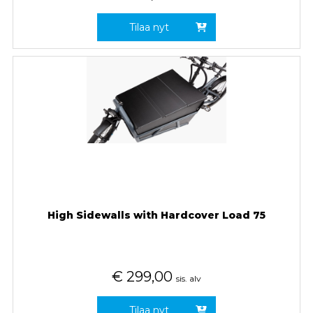
Tilaa nyt
High Sidewalls with Hardcover Load 75
€
299,00
sis. alv
Tilaa nyt