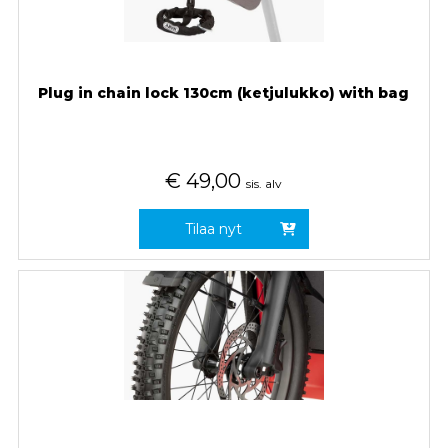
Plug in chain lock 130cm (ketjulukko) with bag
€
49,00
sis. alv
Tilaa nyt