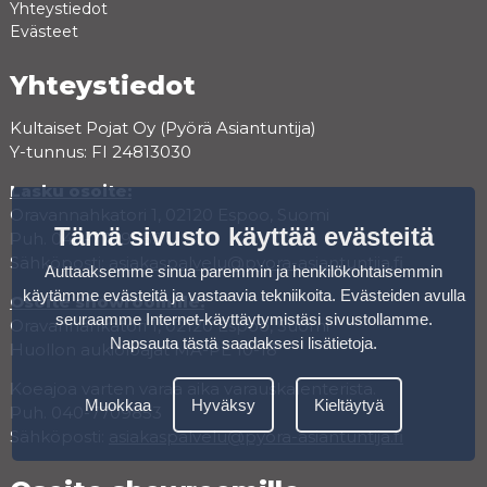
Yhteystiedot
Evästeet
Yhteystiedot
Kultaiset Pojat Oy (Pyörä Asiantuntija)
Y-tunnus: FI 24813030
Lasku osoite:
Oravannahkatori 1, 02120 Espoo, Suomi
Tämä sivusto käyttää evästeitä
Puh. 040-7709853
Sähköposti:
asiakaspalvelu@pyora-asiantuntija.fi
Auttaaksemme sinua paremmin ja henkilökohtaisemmin
käytämme evästeitä ja vastaavia tekniikoita. Evästeiden avulla
Osoite showroomille:
seuraamme Internet-käyttäytymistäsi sivustollamme.
Oravannahkatori 1, 02120 Espoo, Suomi
Napsauta tästä saadaksesi lisätietoja
.
Huollon aukioloajat MA-PE 10-18
Koeajoa varten varaa aika varauskalenterista.
Muokkaa
Hyväksy
Kieltäytyä
Puh. 040-7709853
Sähköposti:
asiakaspalvelu@pyora-asiantuntija.fi