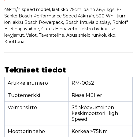
45km/h speed model, laatikko 75cm, paino 38,4 kgs, E-
Sähkö Bosch Performance Speed 45km/h, 500 Wh litium-
ioni akku Bosch Powerpack, Bosch Intuvia display, Rohloff
E-14 napavaihde, Gates Hihnaveto, Tektro hydrauliset
levyjarrut, Valot, Tavarateline, Abus shield runkolukko,
Koottuna.
Tekniset tiedot
Artikkelinumero
RM-0052
Tuotemerkki
Riese Müller
Voimansiirto
Sähköavusteinen
keskimoottori High
Speed
Moottorin teho
Korkea >75Nm