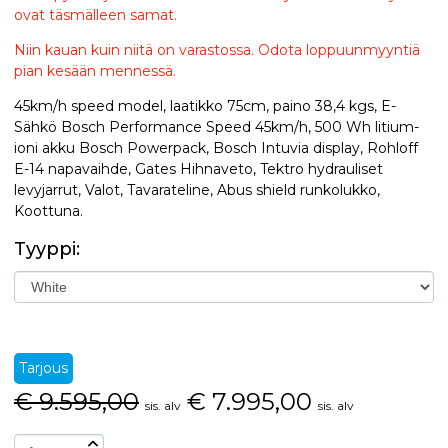
ovat täsmälleen samat.
Niin kauan kuin niitä on varastossa. Odota loppuunmyyntiä
pian kesään mennessä.
45km/h speed model, laatikko 75cm, paino 38,4 kgs, E-
Sähkö Bosch Performance Speed 45km/h, 500 Wh litium-
ioni akku Bosch Powerpack, Bosch Intuvia display, Rohloff
E-14 napavaihde, Gates Hihnaveto, Tektro hydrauliset
levyjarrut, Valot, Tavarateline, Abus shield runkolukko,
Koottuna.
Tyyppi:
Tarjous
€
9.595,00
€
7.995,00
sis. alv
sis. alv