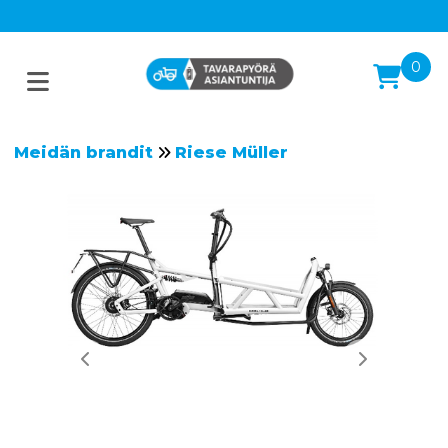
0
Meidän brandit
Riese Müller