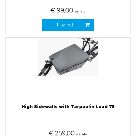
€
99,00
sis. alv
Tilaa nyt
High Sidewalls with Tarpaulin Load 75
€
259,00
sis. alv