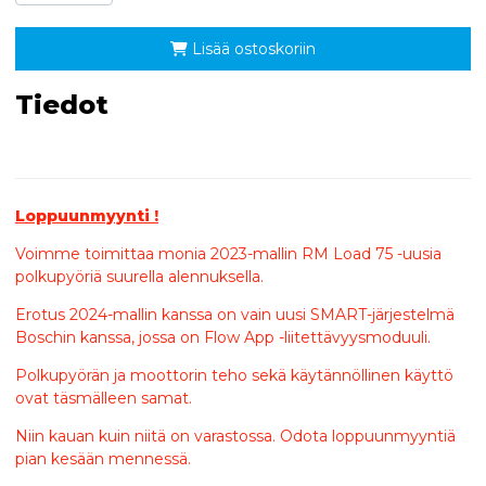
Lisää ostoskoriin
Tiedot
Loppuunmyynti !
Voimme toimittaa monia 2023-mallin RM Load 75 -uusia
polkupyöriä suurella alennuksella.
Erotus 2024-mallin kanssa on vain uusi SMART-järjestelmä
Boschin kanssa, jossa on Flow App -liitettävyysmoduuli.
Polkupyörän ja moottorin teho sekä käytännöllinen käyttö
ovat täsmälleen samat.
Niin kauan kuin niitä on varastossa. Odota loppuunmyyntiä
pian kesään mennessä.