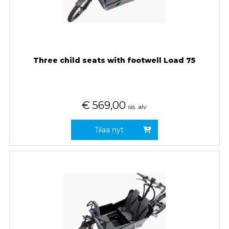
Three child seats with footwell Load 75
€
569,00
sis. alv
Tilaa nyt