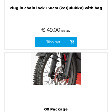
Plug in chain lock 130cm (ketjulukko) with bag
€
49,00
sis. alv
Tilaa nyt
GX Package