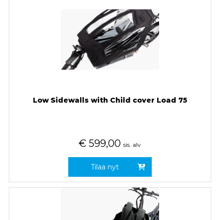
Low Sidewalls with Child cover Load 75
€
599,00
sis. alv
Tilaa nyt