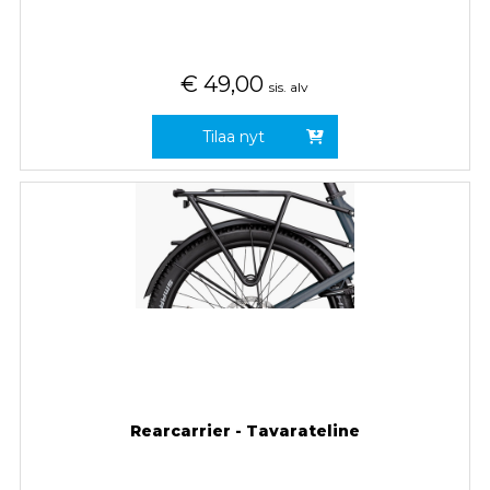
€
49,00
sis. alv
Tilaa nyt
Rearcarrier - Tavarateline