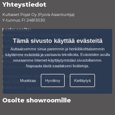
Yhteystiedot
Kultaiset Pojat Oy (Pyörä Asiantuntija)
Y-tunnus: FI 24813030
Lasku osoite:
Oravannahkatori 1, 02120 Espoo, Suomi
Tämä sivusto käyttää evästeitä
Puh. 040-7709853
Sähköposti:
asiakaspalvelu@pyora-asiantuntija.fi
Auttaaksemme sinua paremmin ja henkilökohtaisemmin
käytämme evästeitä ja vastaavia tekniikoita. Evästeiden avulla
Osoite showroomille:
seuraamme Internet-käyttäytymistäsi sivustollamme.
Oravannahkatori 1, 02120 Espoo, Suomi
Napsauta tästä saadaksesi lisätietoja
.
Huollon aukioloajat MA-PE 10-18
Koeajoa varten varaa aika varauskalenterista.
Muokkaa
Hyväksy
Kieltäytyä
Puh. 040-7709853
Sähköposti:
asiakaspalvelu@pyora-asiantuntija.fi
Osoite showroomille