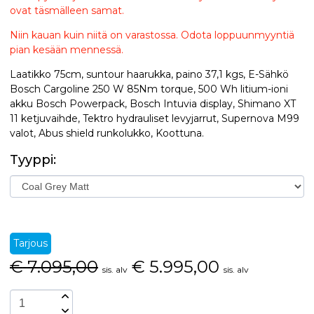
ovat täsmälleen samat.
Niin kauan kuin niitä on varastossa. Odota loppuunmyyntiä
pian kesään mennessä.
Laatikko 75cm, suntour haarukka, paino 37,1 kgs, E-Sähkö
Bosch Cargoline 250 W 85Nm torque, 500 Wh litium-ioni
akku Bosch Powerpack, Bosch Intuvia display, Shimano XT
11 ketjuvaihde, Tektro hydrauliset levyjarrut, Supernova M99
valot, Abus shield runkolukko, Koottuna.
Tyyppi:
Tarjous
€
7.095,00
€
5.995,00
sis. alv
sis. alv