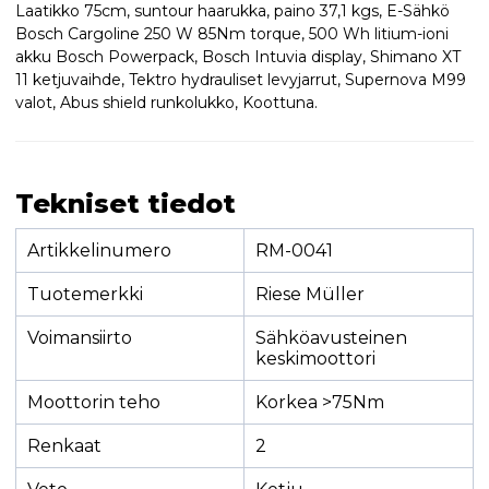
Laatikko 75cm, suntour haarukka, paino 37,1 kgs, E-Sähkö
Bosch Cargoline 250 W 85Nm torque, 500 Wh litium-ioni
akku Bosch Powerpack, Bosch Intuvia display, Shimano XT
11 ketjuvaihde, Tektro hydrauliset levyjarrut, Supernova M99
valot, Abus shield runkolukko, Koottuna.
Tekniset tiedot
Artikkelinumero
RM-0041
Tuotemerkki
Riese Müller
Voimansiirto
Sähköavusteinen
keskimoottori
Moottorin teho
Korkea >75Nm
Renkaat
2