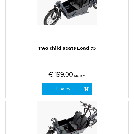
Two child seats Load 75
€
199,00
sis. alv
Tilaa nyt