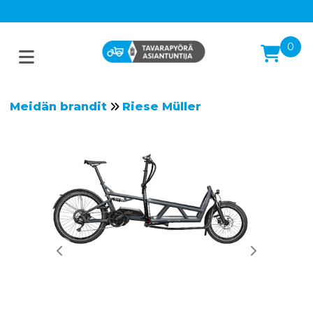
0
Meidän brandit
Riese Müller