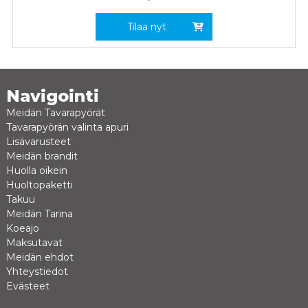
Tilaa nyt
Navigointi
Meidän Tavarapyörät
Tavarapyörän valinta apuri
Lisävarusteet
Meidän brandit
Huolla oikein
Huoltopaketti
Takuu
Meidän Tarina
Koeajo
Maksutavat
Meidän ehdot
Yhteystiedot
Evästeet