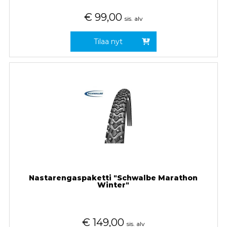
€
99,00
sis. alv
Tilaa nyt
Nastarengaspaketti "Schwalbe Marathon
Winter"
€
149,00
sis. alv