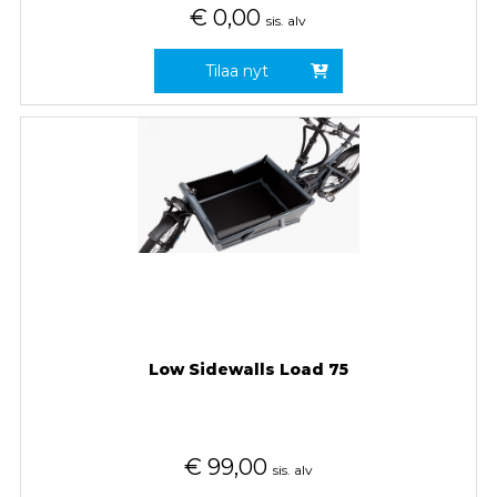
€
0,00
sis. alv
Tilaa nyt
Low Sidewalls Load 75
€
99,00
sis. alv