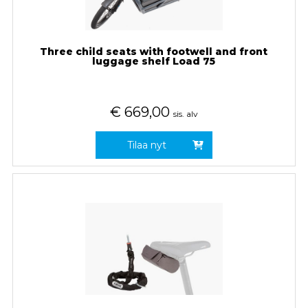
Three child seats with footwell and front
luggage shelf Load 75
€
669,00
sis. alv
Tilaa nyt