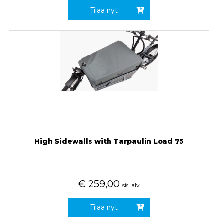
Tilaa nyt
High Sidewalls with Tarpaulin Load 75
€
259,00
sis. alv
Tilaa nyt