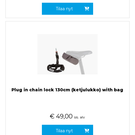
Tilaa nyt
Plug in chain lock 130cm (ketjulukko) with bag
€
49,00
sis. alv
Tilaa nyt