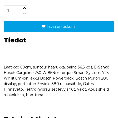
Lisää ostoskoriin
Tiedot
Laatikko 60cm, suntour haarukka, paino 36,5 kgs, E-Sähkö
Bosch Cargoline 250 W 85Nm torque Smart System, 725
Wh litium-ioni akku Bosch Powerpack, Bosch Purion 200
display, portaaton Enviolo 380 napavaihde, Gates
Hihnaveto, Tektro hydrauliset levyjarrut, Valot, Abus shield
runkolukko, Koottuna.