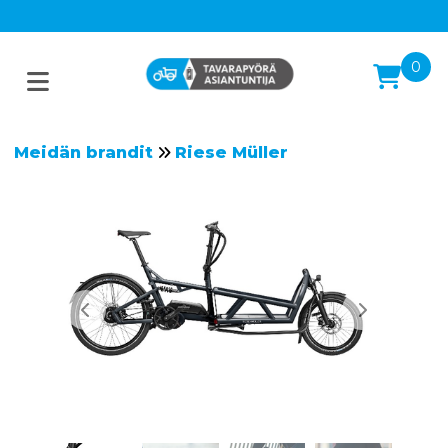
0
Meidän brandit
Riese Müller