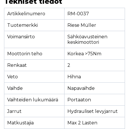
Tekniset tiedot
Artikkelinumero
RM-0037
Tuotemerkki
Riese Müller
Voimansiirto
Sähköavusteinen
keskimoottori
Moottorin teho
Korkea >75Nm
Renkaat
2
Veto
Hihna
Vaihde
Napavaihde
Vaihteiden lukumäärä
Portaaton
Jarrut
Hydrauliset levyjarrut
Matkustajia
Max 2 Lasten