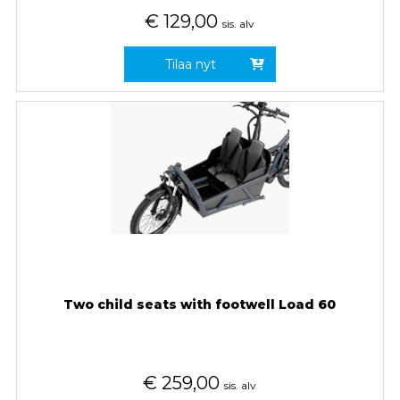
€
129,00
sis. alv
Tilaa nyt
Two child seats with footwell Load 60
€
259,00
sis. alv