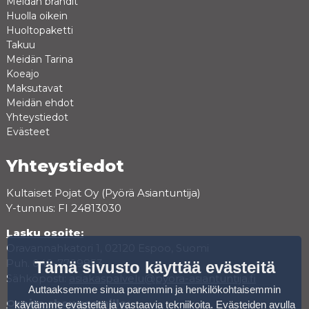
Meidän brandit
Huolla oikein
Huoltopaketti
Takuu
Meidän Tarina
Koeajo
Maksutavat
Meidän ehdot
Yhteystiedot
Evästeet
Yhteystiedot
Kultaiset Pojat Oy (Pyörä Asiantuntija)
Y-tunnus: FI 24813030
Lasku osoite:
Oravannahkatori 1, 02120 Espoo, Suomi
Puh. 040-7709853
Tämä sivusto käyttää evästeitä
Sähköposti:
asiakaspalvelu@pyora-asiantuntija.fi
Auttaaksemme sinua paremmin ja henkilökohtaisemmin
Osoite showroomille:
käytämme evästeitä ja vastaavia tekniikoita. Evästeiden avulla