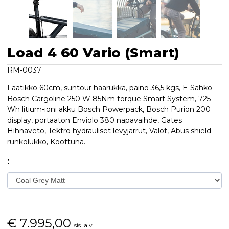
Load 4 60 Vario (Smart)
RM-0037
Laatikko 60cm, suntour haarukka, paino 36,5 kgs, E-Sähkö
Bosch Cargoline 250 W 85Nm torque Smart System, 725
Wh litium-ioni akku Bosch Powerpack, Bosch Purion 200
display, portaaton Enviolo 380 napavaihde, Gates
Hihnaveto, Tektro hydrauliset levyjarrut, Valot, Abus shield
runkolukko, Koottuna.
:
€
7.995,00
sis. alv