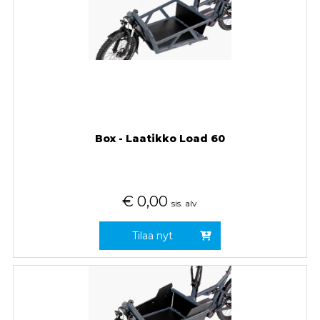
Box - Laatikko Load 60
€
0,00
sis. alv
Tilaa nyt