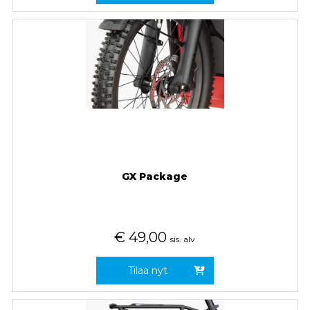
GX Package
€
49,00
sis. alv
Tilaa nyt