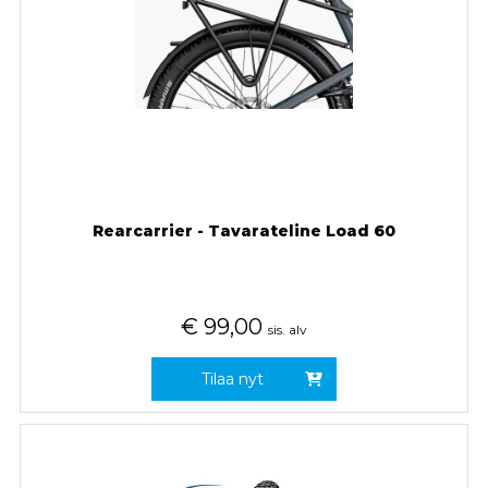
Rearcarrier - Tavarateline Load 60
€
99,00
sis. alv
Tilaa nyt