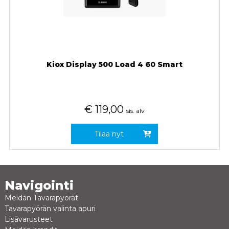
Kiox Display 500 Load 4 60 Smart
€
119,00
sis. alv
Tilaa nyt
Navigointi
Meidän Tavarapyörät
Tavarapyörän valinta apuri
Lisävarusteet