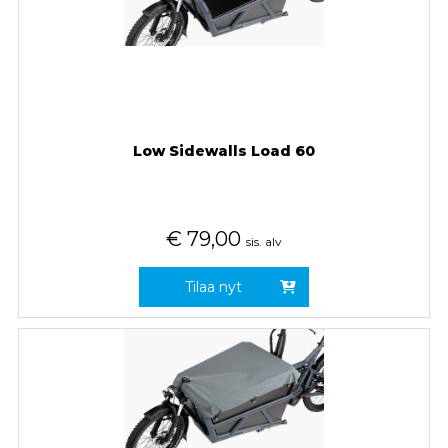
Low Sidewalls Load 60
€
79,00
sis. alv
Tilaa nyt