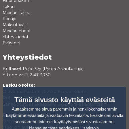
Huoltopaketti
Takuu
Meidän Tarina
Koeajo
Maksutavat
Meidän ehdot
Yhteystiedot
Evästeet
Yhteystiedot
Kultaiset Pojat Oy (Pyörä Asiantuntija)
Y-tunnus: FI 24813030
Lasku osoite:
Oravannahkatori 1, 02120 Espoo, Suomi
Puh. 040-7709853
Tämä sivusto käyttää evästeitä
Sähköposti:
asiakaspalvelu@pyora-asiantuntija.fi
Auttaaksemme sinua paremmin ja henkilökohtaisemmin
Osoite showroomille:
käytämme evästeitä ja vastaavia tekniikoita. Evästeiden avulla
Oravannahkatori 1, 02120 Espoo, Suomi
seuraamme Internet-käyttäytymistäsi sivustollamme.
Huollon aukioloajat MA-PE 10-18
Napsauta tästä saadaksesi lisätietoja
.