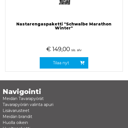
Nastarengaspaketti "Schwalbe Marathon
Winter"
€
149,00
sis. alv
Tilaa nyt
Navigointi
Meidän Tavarapyörät
Tavarapyörän valinta apuri
Lisävarusteet
Meidän brandit
Huolla oikein