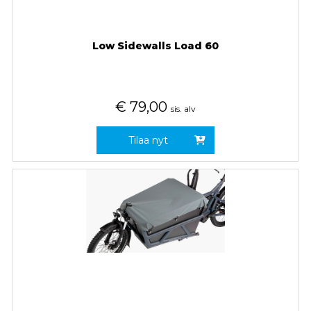
Low Sidewalls Load 60
€
79,00
sis. alv
Tilaa nyt