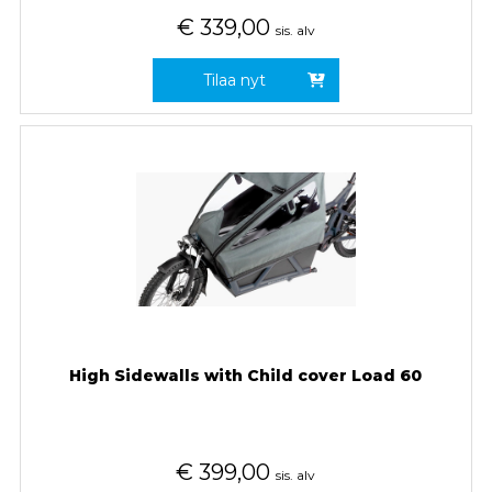
€
339,00
sis. alv
Tilaa nyt
High Sidewalls with Child cover Load 60
€
399,00
sis. alv