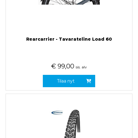
Rearcarrier - Tavarateline Load 60
€
99,00
sis. alv
Tilaa nyt