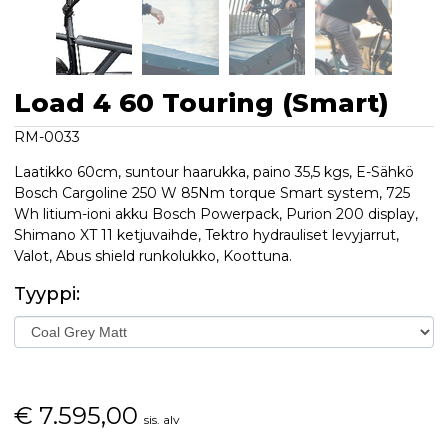
Load 4 60 Touring (Smart)
RM-0033
Laatikko 60cm, suntour haarukka, paino 35,5 kgs, E-Sähkö
Bosch Cargoline 250 W 85Nm torque Smart system, 725
Wh litium-ioni akku Bosch Powerpack, Purion 200 display,
Shimano XT 11 ketjuvaihde, Tektro hydrauliset levyjarrut,
Valot, Abus shield runkolukko, Koottuna.
Tyyppi:
€
7.595,00
sis. alv