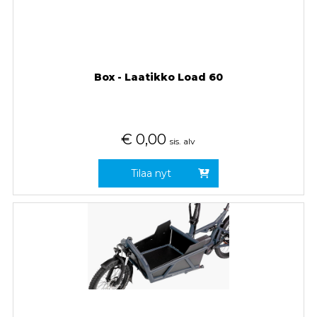
Box - Laatikko Load 60
€
0,00
sis. alv
Tilaa nyt