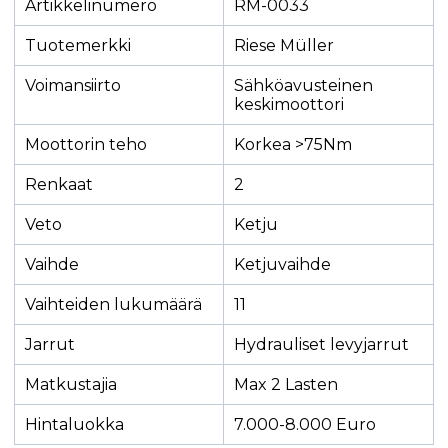
Artikkelinumero
RM-0033
Tuotemerkki
Riese Müller
Voimansiirto
Sähköavusteinen
keskimoottori
Moottorin teho
Korkea >75Nm
Renkaat
2
Veto
Ketju
Vaihde
Ketjuvaihde
Vaihteiden lukumäärä
11
Jarrut
Hydrauliset levyjarrut
Matkustajia
Max 2 Lasten
Hintaluokka
7.000-8.000 Euro