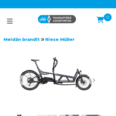
0
Meidän brandit
Riese Müller