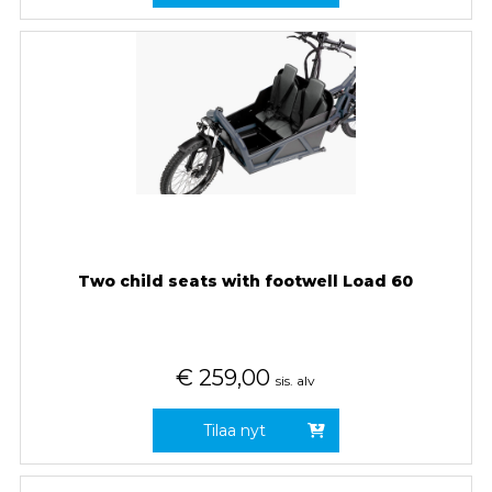
Two child seats with footwell Load 60
€
259,00
sis. alv
Tilaa nyt