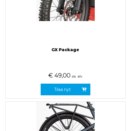
GX Package
€
49,00
sis. alv
Tilaa nyt