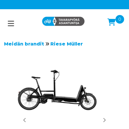
0
Meidän brandit
Riese Müller