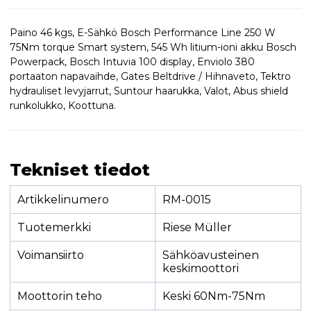
Paino 46 kgs, E-Sähkö Bosch Performance Line 250 W
75Nm torque Smart system, 545 Wh litium-ioni akku Bosch
Powerpack, Bosch Intuvia 100 display, Enviolo 380
portaaton napavaihde, Gates Beltdrive / Hihnaveto, Tektro
hydrauliset levyjarrut, Suntour haarukka, Valot, Abus shield
runkolukko, Koottuna.
Tekniset tiedot
Artikkelinumero
RM-0015
Tuotemerkki
Riese Müller
Voimansiirto
Sähköavusteinen
keskimoottori
Moottorin teho
Keski 60Nm-75Nm