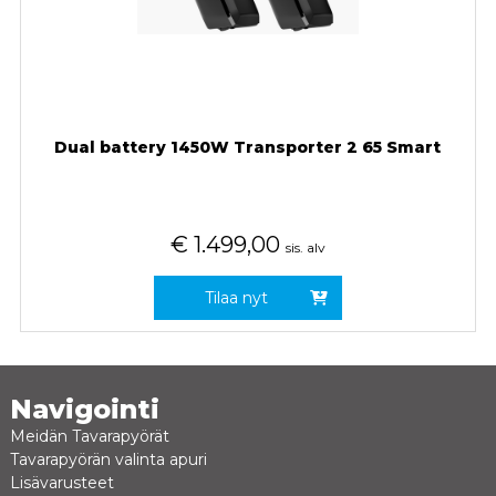
Dual battery 1450W Transporter 2 65 Smart
€
1.499,00
sis. alv
Tilaa nyt
Navigointi
Meidän Tavarapyörät
Tavarapyörän valinta apuri
Lisävarusteet