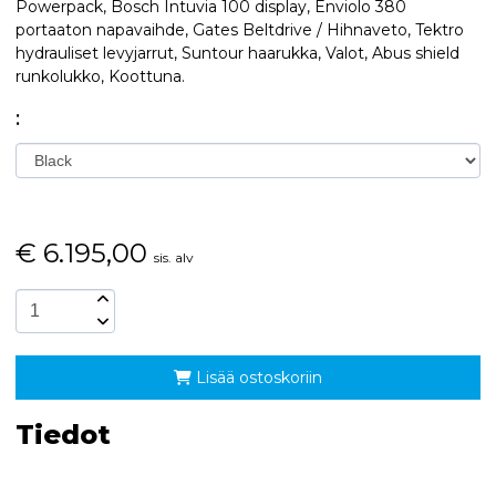
Powerpack, Bosch Intuvia 100 display, Enviolo 380
portaaton napavaihde, Gates Beltdrive / Hihnaveto, Tektro
hydrauliset levyjarrut, Suntour haarukka, Valot, Abus shield
runkolukko, Koottuna.
:
€
6.195,00
sis. alv
Lisää ostoskoriin
Tiedot