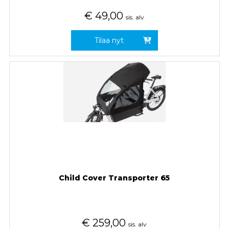
€
49,00
sis. alv
Tilaa nyt
Child Cover Transporter 65
€
259,00
sis. alv