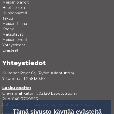
Meidän brandit
Huolla oikein
Huoltopaketti
Takuu
Meidän Tarina
Koeajo
Maksutavat
Meidän ehdot
Yhteystiedot
Evästeet
Yhteystiedot
Kultaiset Pojat Oy (Pyörä Asiantuntija)
Y-tunnus: FI 24813030
Lasku osoite:
Oravannahkatori 1, 02120 Espoo, Suomi
Puh. 040-7709853
Sähköposti:
asiakaspalvelu@pyora-asiantuntija.fi
Tämä sivusto käyttää evästeitä
Osoite showroomille: