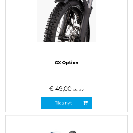
GX Option
€
49,00
sis. alv
Tilaa nyt