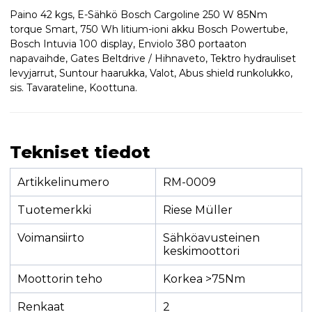
Paino 42 kgs, E-Sähkö Bosch Cargoline 250 W 85Nm
torque Smart, 750 Wh litium-ioni akku Bosch Powertube,
Bosch Intuvia 100 display, Enviolo 380 portaaton
napavaihde, Gates Beltdrive / Hihnaveto, Tektro hydrauliset
levyjarrut, Suntour haarukka, Valot, Abus shield runkolukko,
sis. Tavarateline, Koottuna.
Tekniset tiedot
Artikkelinumero
RM-0009
Tuotemerkki
Riese Müller
Voimansiirto
Sähköavusteinen
keskimoottori
Moottorin teho
Korkea >75Nm
Renkaat
2