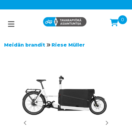
0
Meidän brandit
Riese Müller