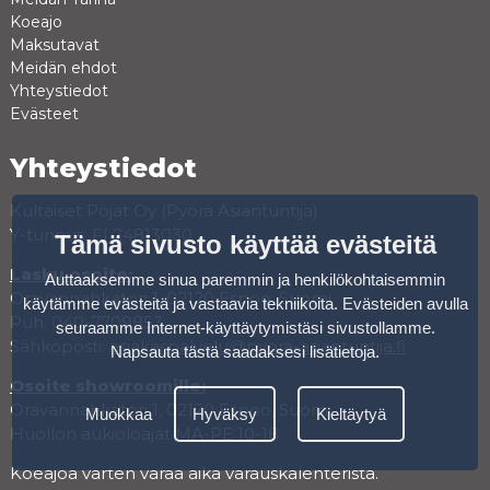
Koeajo
Maksutavat
Meidän ehdot
Yhteystiedot
Evästeet
Yhteystiedot
Kultaiset Pojat Oy (Pyörä Asiantuntija)
Y-tunnus: FI 24813030
Tämä sivusto käyttää evästeitä
Lasku osoite:
Auttaaksemme sinua paremmin ja henkilökohtaisemmin
Oravannahkatori 1, 02120 Espoo, Suomi
käytämme evästeitä ja vastaavia tekniikoita. Evästeiden avulla
Puh. 040-7709853
seuraamme Internet-käyttäytymistäsi sivustollamme.
Sähköposti:
asiakaspalvelu@pyora-asiantuntija.fi
Napsauta tästä saadaksesi lisätietoja
.
Osoite showroomille:
Oravannahkatori 1, 02120 Espoo, Suomi
Muokkaa
Hyväksy
Kieltäytyä
Huollon aukioloajat MA-PE 10-18
Koeajoa varten varaa aika varauskalenterista.