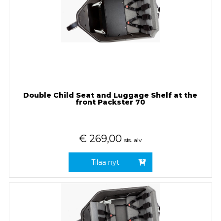
Double Child Seat and Luggage Shelf at the
front Packster 70
€
269,00
sis. alv
Tilaa nyt