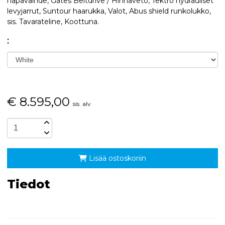
napavaihde, Gates Beltdrive / Hihnaveto, Tektro hydrauliset
levyjarrut, Suntour haarukka, Valot, Abus shield runkolukko,
sis. Tavarateline, Koottuna.
:
€
8.595,00
sis. alv
Lisää ostoskoriin
Tiedot