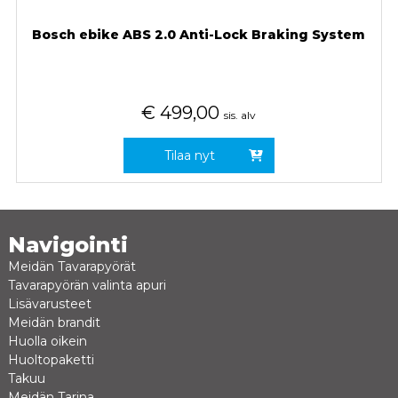
Bosch ebike ABS 2.0 Anti-Lock Braking System
€
499,00
sis. alv
Tilaa nyt
Navigointi
Meidän Tavarapyörät
Tavarapyörän valinta apuri
Lisävarusteet
Meidän brandit
Huolla oikein
Huoltopaketti
Takuu
Meidän Tarina