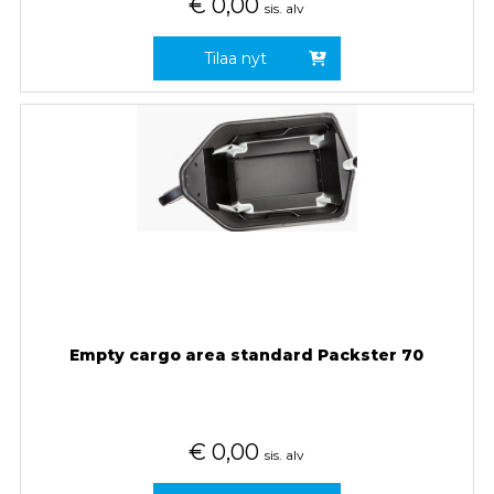
€
0,00
sis. alv
Tilaa nyt
Empty cargo area standard Packster 70
€
0,00
sis. alv