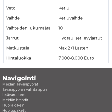
Veto
Ketju
Vaihde
Ketjuvaihde
Vaihteiden lukumäärä
10
Jarrut
Hydrauliset levyjarrut
Matkustajia
Max 2+1 Lasten
Hintaluokka
7.000-8.000 Euro
Navigointi
Meidän Tavarapyörät
Tavarapyörän valinta apuri
Lisävarusteet
Meidän brandit
Huolla oikein
Huoltopaketti