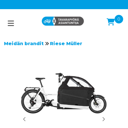
0
Meidän brandit
Riese Müller