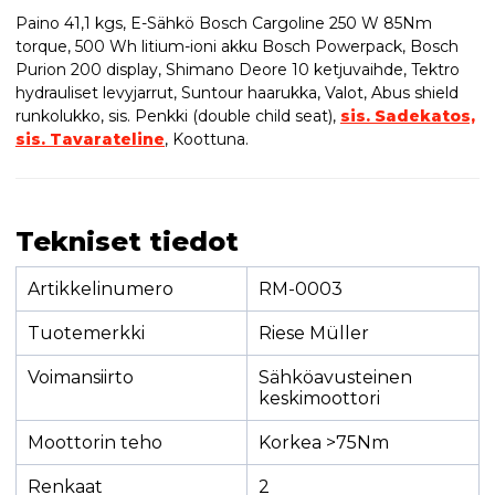
Paino 41,1 kgs, E-Sähkö Bosch Cargoline 250 W 85Nm
torque, 500 Wh litium-ioni akku Bosch Powerpack, Bosch
Purion 200 display, Shimano Deore 10 ketjuvaihde, Tektro
hydrauliset levyjarrut, Suntour haarukka, Valot, Abus shield
runkolukko, sis. Penkki (double child seat),
sis. Sadekatos,
sis. Tavarateline
, Koottuna.
Tekniset tiedot
Artikkelinumero
RM-0003
Tuotemerkki
Riese Müller
Voimansiirto
Sähköavusteinen
keskimoottori
Moottorin teho
Korkea >75Nm
Renkaat
2