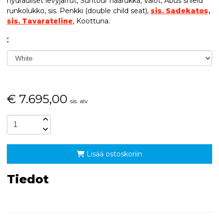
hydrauliset levyjarrut, Suntour haarukka, Valot, Abus shield
runkolukko, sis. Penkki (double child seat),
sis. Sadekatos,
sis. Tavarateline
, Koottuna.
:
€
7.695,00
sis. alv
Lisää ostoskoriin
Tiedot