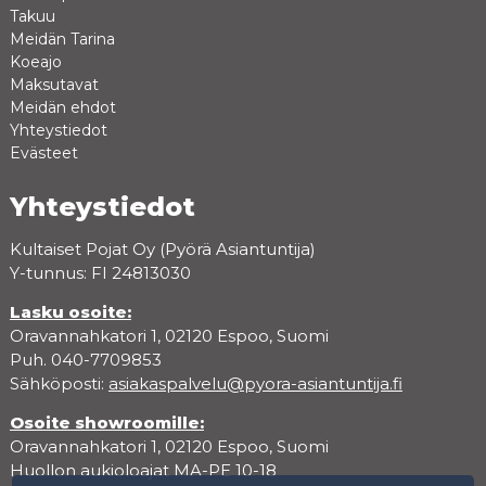
Takuu
Meidän Tarina
Koeajo
Maksutavat
Meidän ehdot
Yhteystiedot
Evästeet
Yhteystiedot
Kultaiset Pojat Oy (Pyörä Asiantuntija)
Y-tunnus: FI 24813030
Lasku osoite:
Oravannahkatori 1, 02120 Espoo, Suomi
Puh. 040-7709853
Sähköposti:
asiakaspalvelu@pyora-asiantuntija.fi
Osoite showroomille:
Oravannahkatori 1, 02120 Espoo, Suomi
Huollon aukioloajat MA-PE 10-18