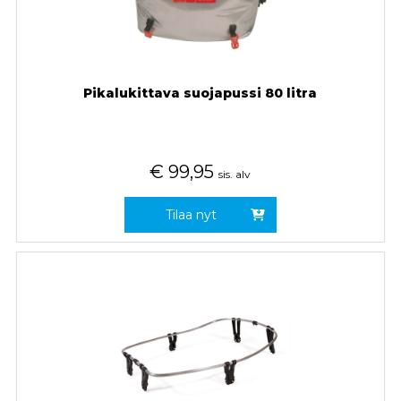
Pikalukittava suojapussi 80 litra
€
99,95
sis. alv
Tilaa nyt