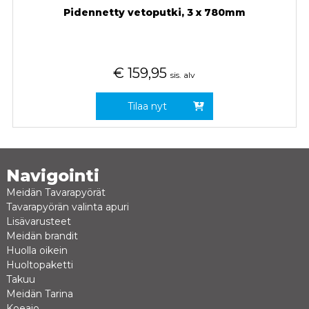
Pidennetty vetoputki, 3 x 780mm
€
159,95
sis. alv
Tilaa nyt
Navigointi
Meidän Tavarapyörät
Tavarapyörän valinta apuri
Lisävarusteet
Meidän brandit
Huolla oikein
Huoltopaketti
Takuu
Meidän Tarina
Koeajo