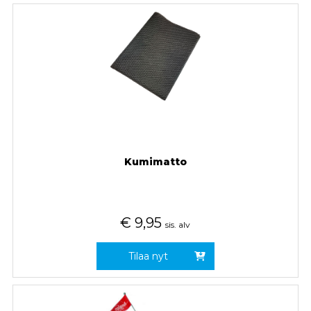
Kumimatto
€
9,95
sis. alv
Tilaa nyt