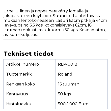
Urheilullinen ja nopea peräkärry lomalle ja
jokapäiväiseen käyttöön. Suunniteltu otettavaksi
mukaan lentokoneeseen! Laituri 63cm pitkä ja 44cm
leveys, paino 6,6 kgs, kokonaisleveys 62cm, 16
tuuman renkaat, max kuorma 50 kgs. Kokoamaton,
sis. kotiinkuljetus.
Tekniset tiedot
Artikkelinumero
RLP-0018
Tuotemerkki
Roland
Renkaan koko
16 tuuman
Kantavuus
50 kgs
Hintaluokka
500-1.000 Euro