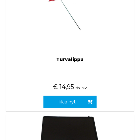
Turvalippu
€
14,95
sis. alv
Tilaa nyt