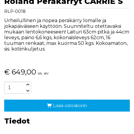
Roland Peräkärryt CARRIE S
RLP-0018
Urheilullinen ja nopea peräkärry lomalle ja
jokapäiväiseen käyttöön. Suunniteltu otettavaksi
mukaan lentokoneeseen! Laituri 63cm pitkä ja 44cm
leveys, paino 6,6 kgs, kokonaisleveys 62cm, 16
tuuman renkaat, max kuorma 50 kgs. Kokoamaton,
sis. kotiinkuljetus.
€
649,00
sis. alv
Lisää ostoskoriin
Tiedot