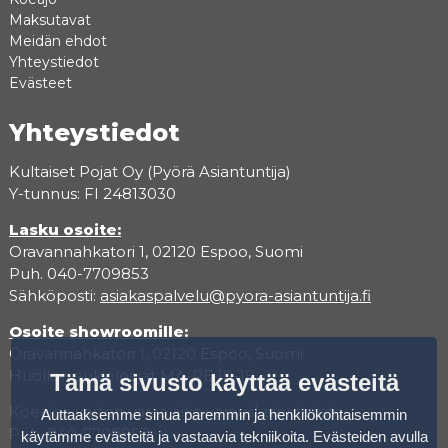
Maksutavat
Meidän ehdot
Yhteystiedot
Evästeet
Yhteystiedot
Kultaiset Pojat Oy (Pyörä Asiantuntija)
Y-tunnus: FI 24813030
Lasku osoite:
Oravannahkatori 1, 02120 Espoo, Suomi
Puh. 040-7709853
Sähköposti:
asiakaspalvelu@pyora-asiantuntija.fi
Osoite showroomille:
Oravannahkatori 1, 02120 Espoo, Suomi
Huollon aukioloajat MA-PE 10-18
Tämä sivusto käyttää evästeitä
Koeajoa varten varaa aika varauskalenterista.
Auttaaksemme sinua paremmin ja henkilökohtaisemmin
Puh. 040-7709853
käytämme evästeitä ja vastaavia tekniikoita. Evästeiden avulla