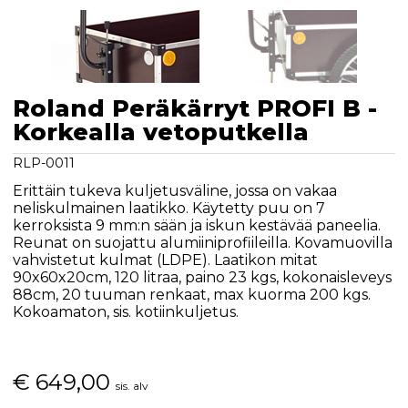
Roland Peräkärryt PROFI B -
Korkealla vetoputkella
RLP-0011
Erittäin tukeva kuljetusväline, jossa on vakaa
neliskulmainen laatikko. Käytetty puu on 7
kerroksista 9 mm:n sään ja iskun kestävää paneelia.
Reunat on suojattu alumiiniprofiileilla. Kovamuovilla
vahvistetut kulmat (LDPE). Laatikon mitat
90x60x20cm, 120 litraa, paino 23 kgs, kokonaisleveys
88cm, 20 tuuman renkaat, max kuorma 200 kgs.
Kokoamaton, sis. kotiinkuljetus.
€
649,00
sis. alv