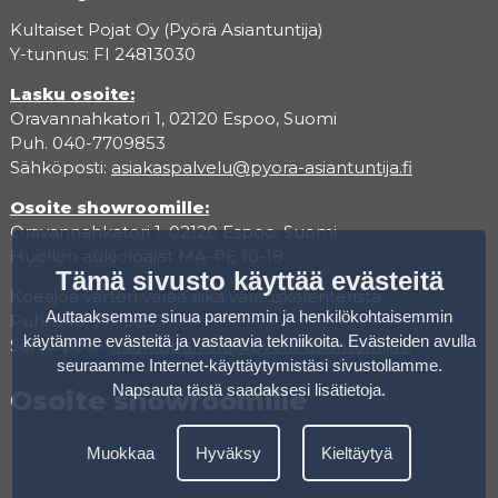
Kultaiset Pojat Oy (Pyörä Asiantuntija)
Y-tunnus: FI 24813030
Lasku osoite:
Oravannahkatori 1, 02120 Espoo, Suomi
Puh. 040-7709853
Sähköposti:
asiakaspalvelu@pyora-asiantuntija.fi
Osoite showroomille:
Oravannahkatori 1, 02120 Espoo, Suomi
Huollon aukioloajat MA-PE 10-18
Tämä sivusto käyttää evästeitä
Koeajoa varten varaa aika varauskalenterista.
Auttaaksemme sinua paremmin ja henkilökohtaisemmin
Puh. 040-7709853
käytämme evästeitä ja vastaavia tekniikoita. Evästeiden avulla
Sähköposti:
asiakaspalvelu@pyora-asiantuntija.fi
seuraamme Internet-käyttäytymistäsi sivustollamme.
Napsauta tästä saadaksesi lisätietoja
.
Osoite showroomille
Muokkaa
Hyväksy
Kieltäytyä