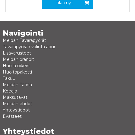
Tilaa nyt
Navigointi
Meidän Tavarapyörät
Tavarapyörän valinta apuri
Lisävarusteet
Meidän brandit
Huolla oikein
Huoltopaketti
Takuu
Meidän Tarina
Koeajo
Maksutavat
Meidän ehdot
Yhteystiedot
Evästeet
Yhteystiedot