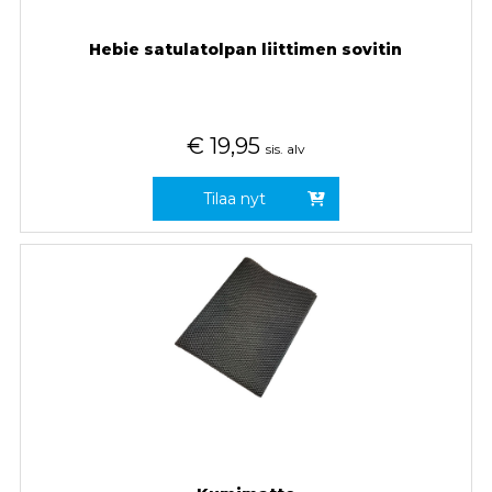
Hebie satulatolpan liittimen sovitin
€
19,95
sis. alv
Tilaa nyt