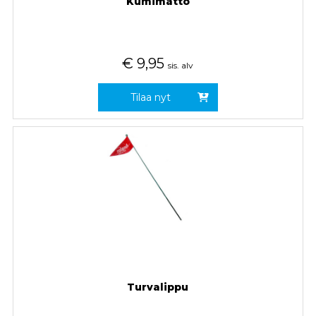
Kumimatto
€
9,95
sis. alv
Tilaa nyt
Turvalippu