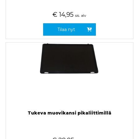
€
14,95
sis. alv
Tilaa nyt
Tukeva muovikansi pikaliittimillä