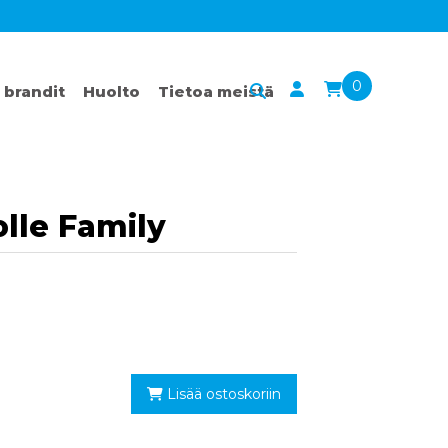
0
 brandit
Huolto
Tietoa meistä
olle Family
Lisää ostoskoriin