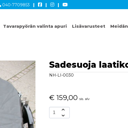
040-7709853
|
|
|
Tavarapyörän valinta apuri
Lisävarusteet
Meidän
Sadesuoja laatik
NH-LI-0030
€
159,00
sis. alv