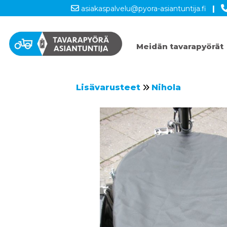
asiakaspalvelu@pyora-asiantuntija.fi
|
Meidän tavarapyörät
Lisävarusteet
Nihola