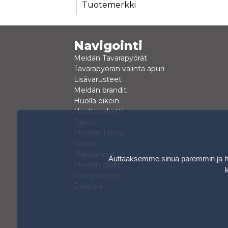
Tuotemerkki
Navigointi
Meidän Tavarapyörät
Tavarapyörän valinta apuri
Lisävarusteet
Meidän brandit
Huolla oikein
Huoltopaketti
Takuu
Meidän Tarina
Koeajo
Maksutavat
Auttaaksemme sinua paremmin ja hen
Meidän ehdot
Yhteystiedot
Evästeet