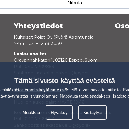
Nihola
Yhteystiedot
Oso
Kultaiset Pojat Oy (Pyörä Asiantuntija)
Y-tunnus: FI 24813030
Lasku osoite:
Oravannahkatori 1, 02120 Espoo, Suomi
Puh. 040-7709853
Sähköposti:
asiakaspalvelu@pyora-
asiantuntija.fi
Tämä sivusto käyttää evästeitä
Osoite showroomille:
kilökohtaisemmin käytämme evästeitä ja vastaavia tekniikoita. Ev
Oravannahkatori 1, 02120 Espoo, Suomi
käyttäytymistäsi sivustollamme.
Napsauta tästä saadaksesi lisätietoj
Huollon aukioloajat MA-PE 10-18
Koeajoa varten varaa aika varauskalenterista.
Muokkaa
Hyväksy
Kieltäytyä
Puh. 040-7709853
Sähköposti:
asiakaspalvelu@pyora-