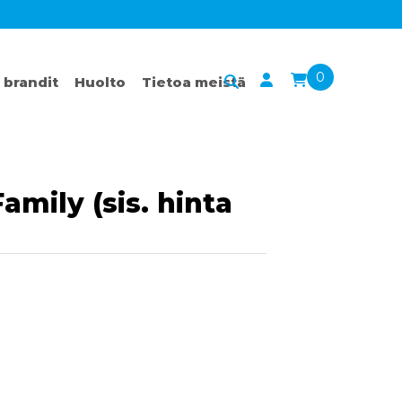
0
 brandit
Huolto
Tietoa meistä
amily (sis. hinta