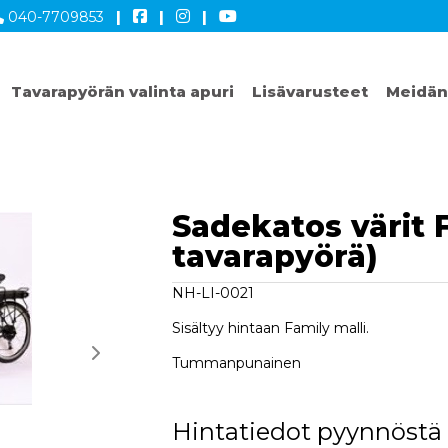
040-7709853
|
|
|
Tavarapyörän valinta apuri
Lisävarusteet
Meidän
Sadekatos värit F
tavarapyörä)
NH-LI-0021
Sisältyy hintaan Family malli.
Tummanpunainen
Hintatiedot pyynnöstä