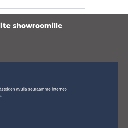
ite showroomille
ästeiden avulla seuraamme Internet-
a
.