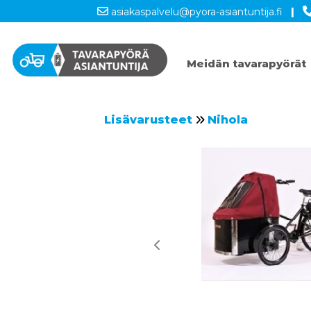
asiakaspalvelu@pyora-asiantuntija.fi
|
Meidän tavarapyörät
Lisävarusteet
Nihola