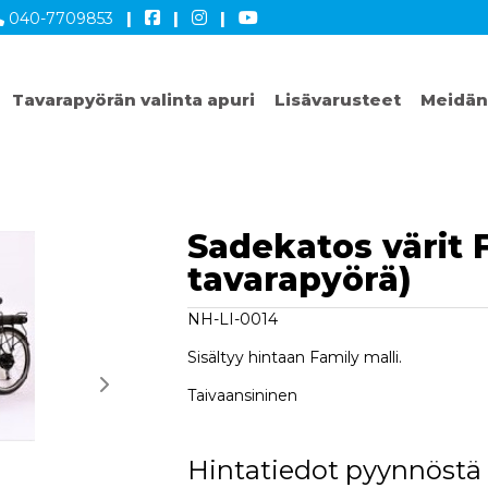
040-7709853
|
|
|
Tavarapyörän valinta apuri
Lisävarusteet
Meidän
Sadekatos värit F
tavarapyörä)
NH-LI-0014
Sisältyy hintaan Family malli.
Taivaansininen
Hintatiedot pyynnöstä