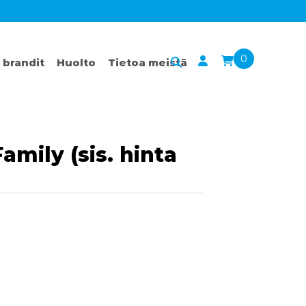
0
 brandit
Huolto
Tietoa meistä
amily (sis. hinta