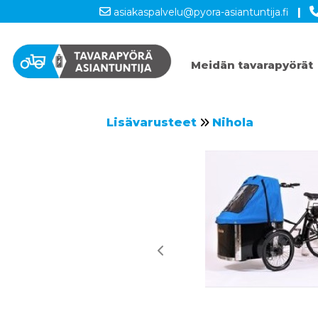
asiakaspalvelu@pyora-asiantuntija.fi
|
Meidän tavarapyörät
Lisävarusteet
Nihola