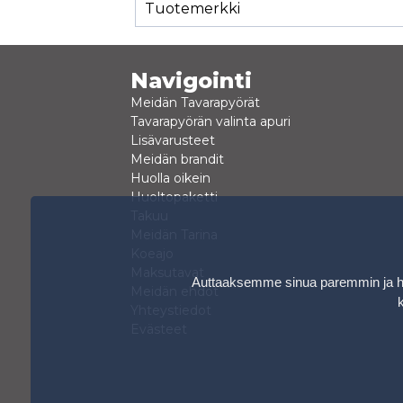
Tuotemerkki
Navigointi
Meidän Tavarapyörät
Tavarapyörän valinta apuri
Lisävarusteet
Meidän brandit
Huolla oikein
Huoltopaketti
Takuu
Meidän Tarina
Koeajo
Maksutavat
Auttaaksemme sinua paremmin ja hen
Meidän ehdot
Yhteystiedot
Evästeet