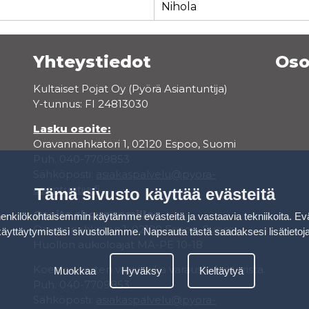
Nihola
Yhteystiedot
Oso
Kultaiset Pojat Oy (Pyörä Asiantuntija)
Y-tunnus: FI 24813030
Lasku osoite:
Oravannahkatori 1, 02120 Espoo, Suomi
Puh. 040-7709853
Sähköposti:
asiakaspalvelu@pyora-
asiantuntija.fi
Tämä sivusto käyttää evästeitä
Osoite showroomille:
kilökohtaisemmin käytämme evästeitä ja vastaavia tekniikoita. Ev
Oravannahkatori 1, 02120 Espoo, Suomi
käyttäytymistäsi sivustollamme.
Napsauta tästä saadaksesi lisätietoj
Huollon aukioloajat MA-PE 10-18
Koeajoa varten varaa aika varauskalenterista.
Muokkaa
Hyväksy
Kieltäytyä
Puh. 040-7709853
Sähköposti:
asiakaspalvelu@pyora-