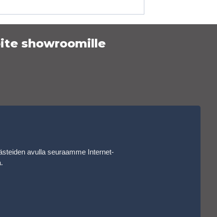
ite showroomille
ästeiden avulla seuraamme Internet-
a
.