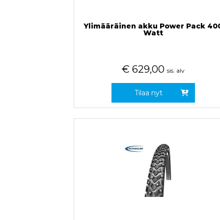
Ylimääräinen akku Power Pack 40
Watt
€
629,00
sis. alv
Tilaa nyt