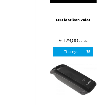
LED laatikon valot
€
129,00
sis. alv
Tilaa nyt