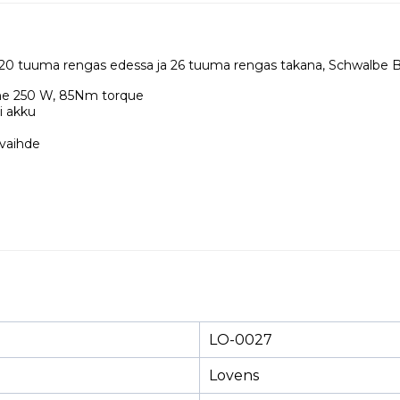
 20 tuuma rengas edessa ja 26 tuuma rengas takana, Schwalbe B
ne 250 W, 85Nm torque
i akku
vaihde
LO-0027
Lovens