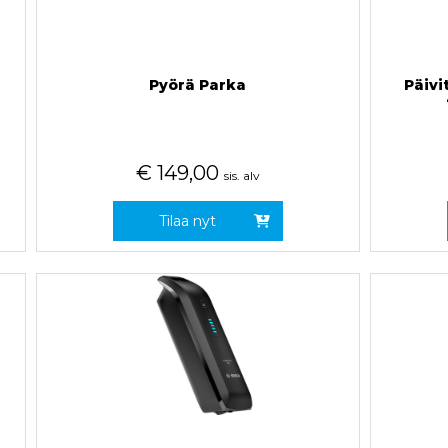
Pyörä Parka
Päivi
€
149,00
sis. alv
Tilaa nyt