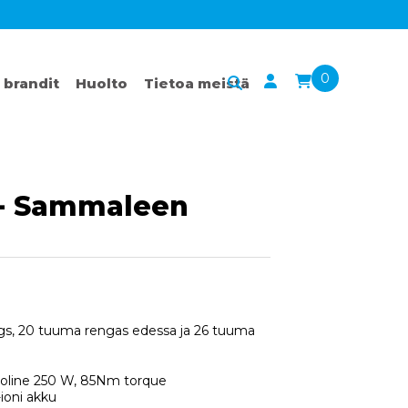
0
 brandit
Huolto
Tietoa meistä
 - Sammaleen
gs, 20 tuuma rengas edessa ja 26 tuuma
oline 250 W, 85Nm torque
ioni akku