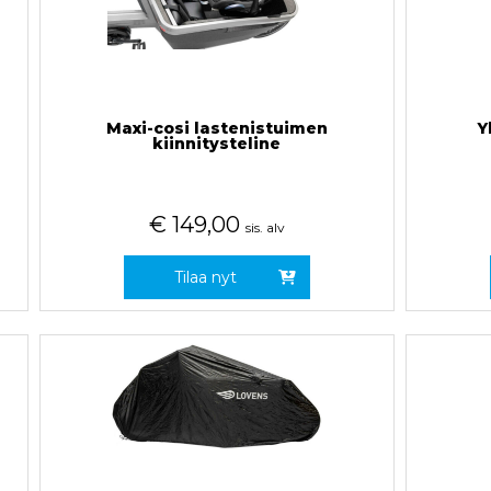
Maxi-cosi lastenistuimen
Y
kiinnitysteline
€
149,00
sis. alv
Tilaa nyt