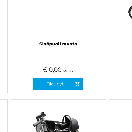
Sisäpuoli musta
€
0,00
sis. alv
Tilaa nyt