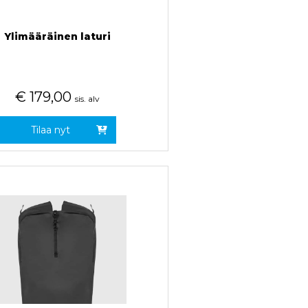
Ylimääräinen laturi
€
179,00
sis. alv
Tilaa nyt