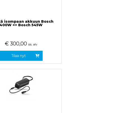
tä isompaan akkuun Bosch
400W => Bosch 545W
€
300,00
sis. alv
Tilaa nyt