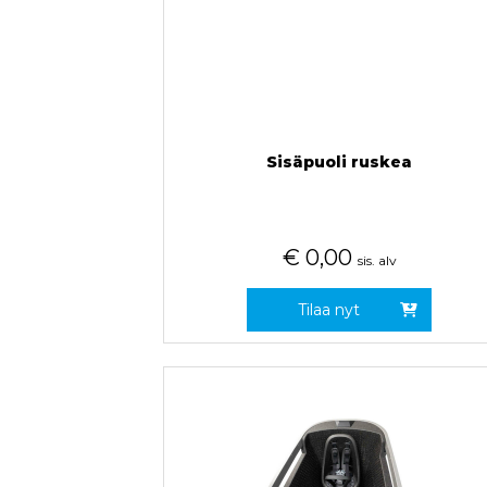
Sisäpuoli ruskea
€
0,00
sis. alv
Tilaa nyt