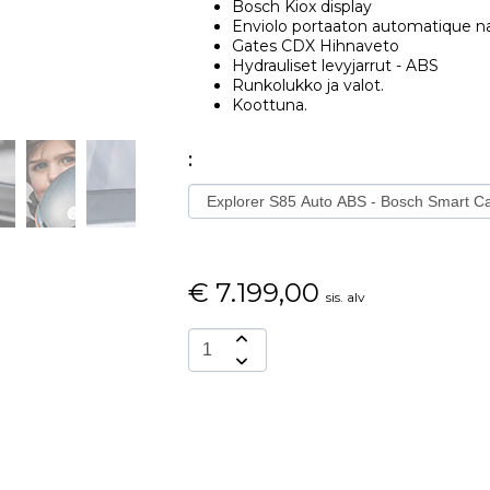
Bosch Kiox display
Enviolo portaaton automatique n
Gates CDX Hihnaveto
Hydrauliset levyjarrut - ABS
Runkolukko ja valot.
Koottuna.
:
€
7.199,00
sis. alv