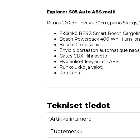
Explorer S85 Auto ABS malli
Pituus 260cm, leveys 70cm, paino 54 kgs,
E-Sähkö BES 3 Smart Bosch Cargoli
Bosch Powerpack 400 Wh litium-ion
Bosch Kiox display
Enviolo portaaton automatique napa
Gates CDX Hihnaveto
Hydrauliset levyjarrut - ABS
Runkolukko ja valot.
Koottuna.
Tekniset tiedot
Artikkelinumero
Tuotemerkki