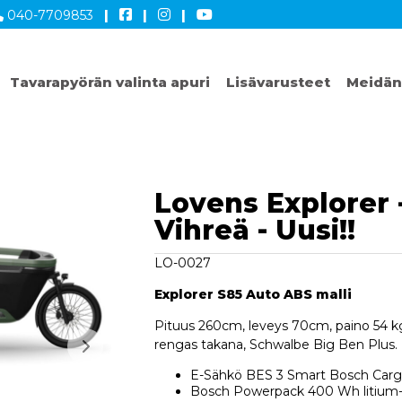
040-7709853
|
|
|
Tavarapyörän valinta apuri
Lisävarusteet
Meidän
Lovens Explorer
Vihreä - Uusi!!
LO-0027
Explorer S85 Auto ABS malli
Pituus 260cm, leveys 70cm, paino 54 k
rengas takana, Schwalbe Big Ben Plus.
E-Sähkö BES 3 Smart Bosch Carg
Bosch Powerpack 400 Wh litium-