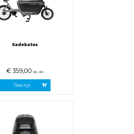
Sadekatos
€
359,00
sis. alv
Tilaa nyt