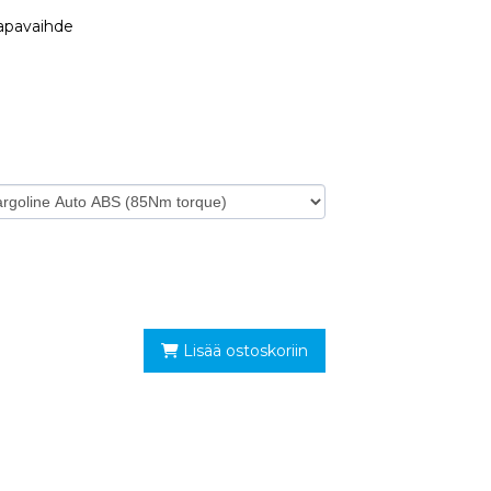
apavaihde
Lisää ostoskoriin