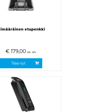
limääräinen etupenkki
€
179,00
sis. alv
Tilaa nyt