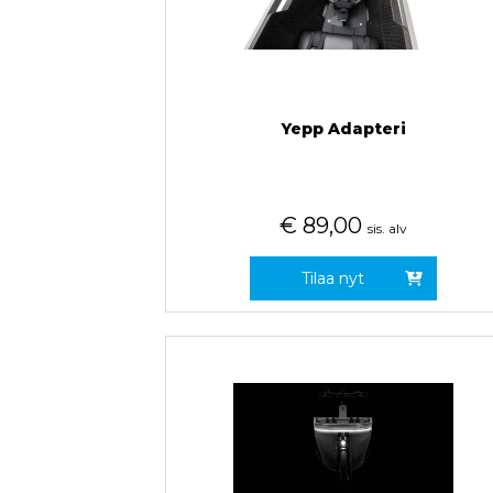
Yepp Adapteri
€
89,00
sis. alv
Tilaa nyt