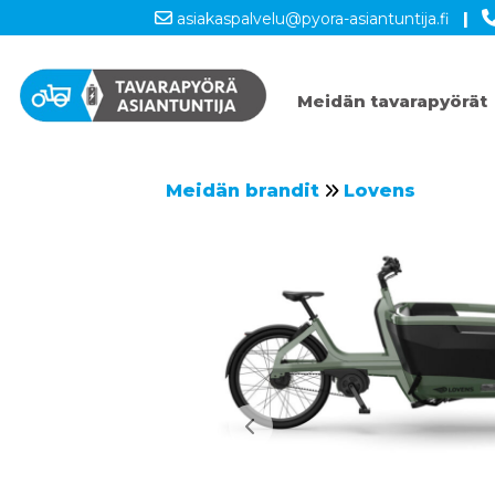
asiakaspalvelu@pyora-asiantuntija.fi
|
Meidän tavarapyörät
Meidän brandit
Lovens