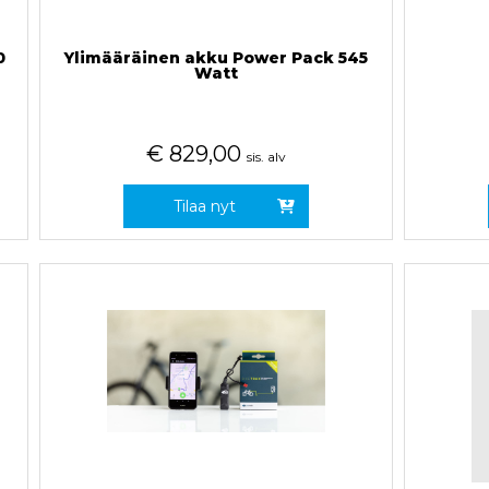
0
Ylimääräinen akku Power Pack 545
Watt
€
829,00
sis. alv
Tilaa nyt