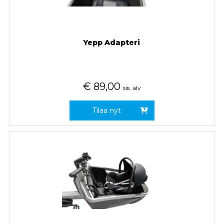
Yepp Adapteri
€
89,00
sis. alv
Tilaa nyt