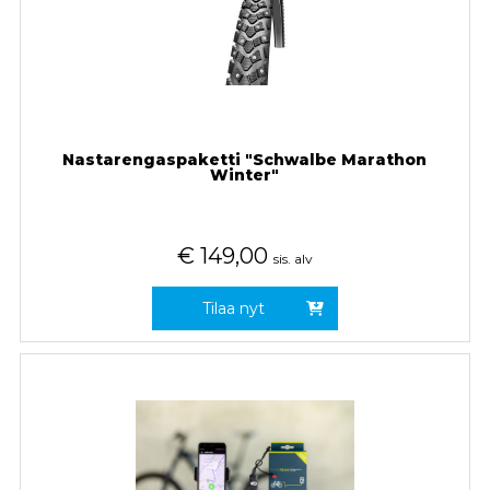
Nastarengaspaketti "Schwalbe Marathon
Winter"
€
149,00
sis. alv
Tilaa nyt