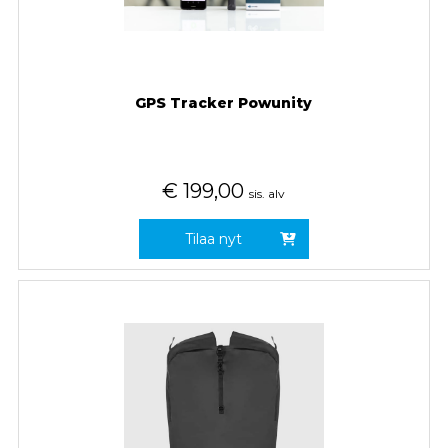
GPS Tracker Powunity
€
199,00
sis. alv
Tilaa nyt