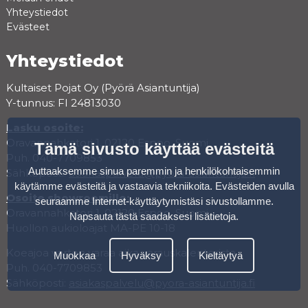
Yhteystiedot
Evästeet
Yhteystiedot
Kultaiset Pojat Oy (Pyörä Asiantuntija)
Y-tunnus: FI 24813030
Lasku osoite:
Oravannahkatori 1, 02120 Espoo, Suomi
Tämä sivusto käyttää evästeitä
Puh. 040-7709853
Auttaaksemme sinua paremmin ja henkilökohtaisemmin
Sähköposti:
asiakaspalvelu@pyora-asiantuntija.fi
käytämme evästeitä ja vastaavia tekniikoita. Evästeiden avulla
Osoite showroomille:
seuraamme Internet-käyttäytymistäsi sivustollamme.
Oravannahkatori 1, 02120 Espoo, Suomi
Napsauta tästä saadaksesi lisätietoja
.
Huollon aukioloajat MA-PE 10-18
Koeajoa varten varaa aika varauskalenterista.
Muokkaa
Hyväksy
Kieltäytyä
Puh. 040-7709853
Sähköposti:
asiakaspalvelu@pyora-asiantuntija.fi