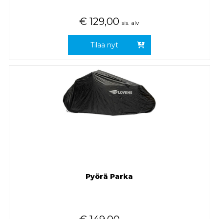
€
129,00
sis. alv
Tilaa nyt
Pyörä Parka