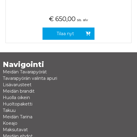
€
650,00
sis. alv
Tilaa nyt
Navigointi
Meidän Tavarapyörät
Tavarapyörän valinta apuri
Lisävarusteet
Meidän brandit
Huolla oikein
Huoltopaketti
Takuu
Meidän Tarina
Koeajo
Maksutavat
Meidän ehdot