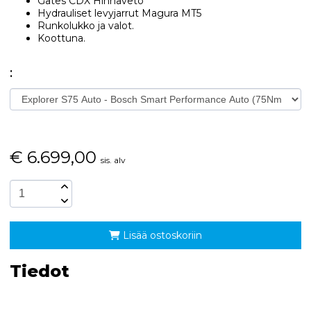
Gates CDX Hihnaveto
Hydrauliset levyjarrut Magura MT5
Runkolukko ja valot.
Koottuna.
:
€
6.699,00
sis. alv
Lisää ostoskoriin
Tiedot