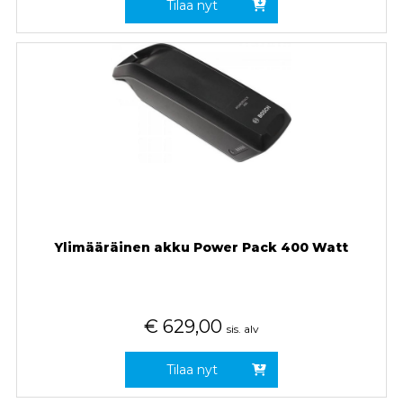
Tilaa nyt
Ylimääräinen akku Power Pack 400 Watt
€
629,00
sis. alv
Tilaa nyt