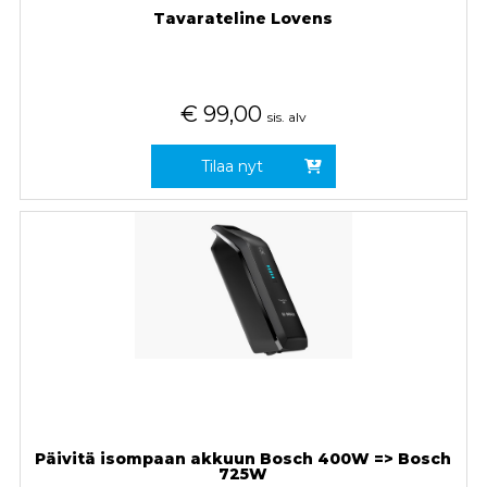
Tavarateline Lovens
€
99,00
sis. alv
Tilaa nyt
Päivitä isompaan akkuun Bosch 400W => Bosch
725W