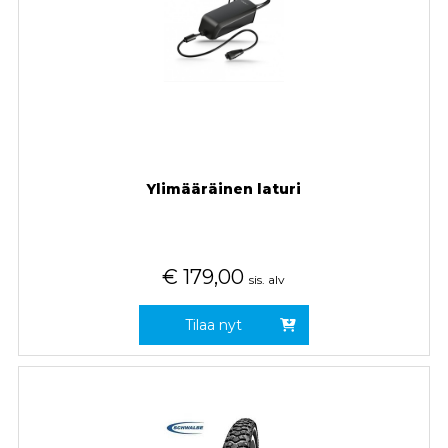
Ylimääräinen laturi
€
179,00
sis. alv
Tilaa nyt