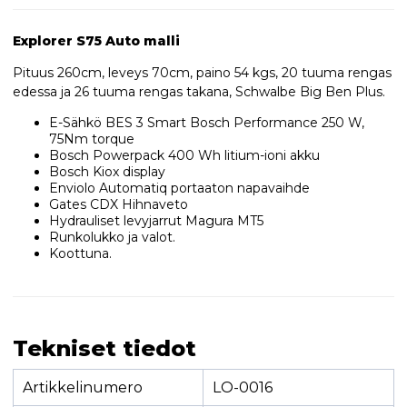
Explorer S75 Auto malli
Pituus 260cm, leveys 70cm, paino 54 kgs, 20 tuuma rengas
edessa ja 26 tuuma rengas takana, Schwalbe Big Ben Plus.
E-Sähkö BES 3 Smart Bosch Performance 250 W,
75Nm torque
Bosch Powerpack 400 Wh litium-ioni akku
Bosch Kiox display
Enviolo Automatiq portaaton napavaihde
Gates CDX Hihnaveto
Hydrauliset levyjarrut Magura MT5
Runkolukko ja valot.
Koottuna.
Tekniset tiedot
Artikkelinumero
LO-0016