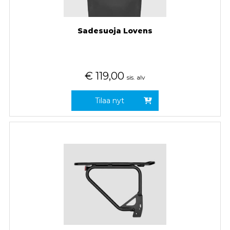
Sadesuoja Lovens
€
119,00
sis. alv
Tilaa nyt