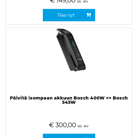
€
149,00
sis. alv
Tilaa nyt
Päivitä isompaan akkuun Bosch 400W => Bosch
545W
€
300,00
sis. alv