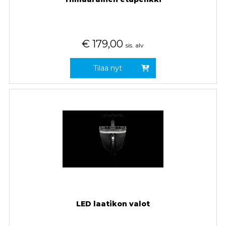
€
179,00
sis. alv
Tilaa nyt
LED laatikon valot