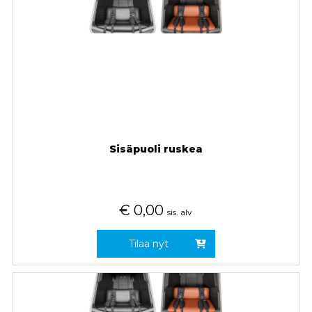
Sisäpuoli ruskea
€
0,00
sis. alv
Tilaa nyt