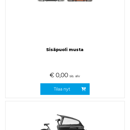
Sisäpuoli musta
€
0,00
sis. alv
Tilaa nyt