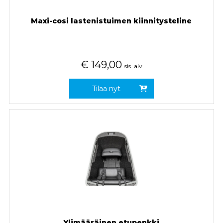
Maxi-cosi lastenistuimen kiinnitysteline
€
149,00
sis. alv
Tilaa nyt
Ylimääräinen etupenkki