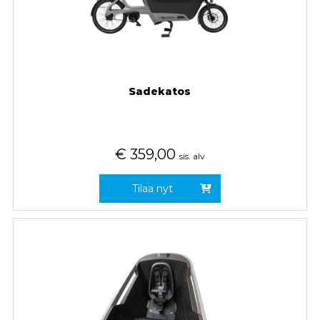
Sadekatos
€
359,00
sis. alv
Tilaa nyt