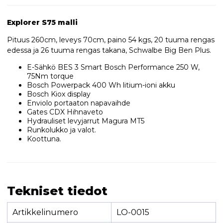
Explorer S75 malli
Pituus 260cm, leveys 70cm, paino 54 kgs, 20 tuuma rengas
edessa ja 26 tuuma rengas takana, Schwalbe Big Ben Plus.
E-Sähkö BES 3 Smart Bosch Performance 250 W,
75Nm torque
Bosch Powerpack 400 Wh litium-ioni akku
Bosch Kiox display
Enviolo portaaton napavaihde
Gates CDX Hihnaveto
Hydrauliset levyjarrut Magura MT5
Runkolukko ja valot.
Koottuna.
Tekniset tiedot
Artikkelinumero
LO-0015