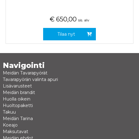
€
650,00
sis. alv
Tilaa nyt
Navigointi
Meidän Tavarapyörät
Tavarapyörän valinta apuri
Lisävarusteet
Meidän brandit
Huolla oikein
Huoltopaketti
Takuu
Meidän Tarina
Koeajo
Maksutavat
Meidän ehdot