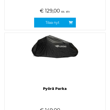
€
129,00
sis. alv
Tilaa nyt
Pyörä Parka