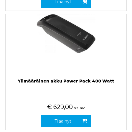
Tilaa nyt
Ylimääräinen akku Power Pack 400 Watt
€
629,00
sis. alv
Tilaa nyt