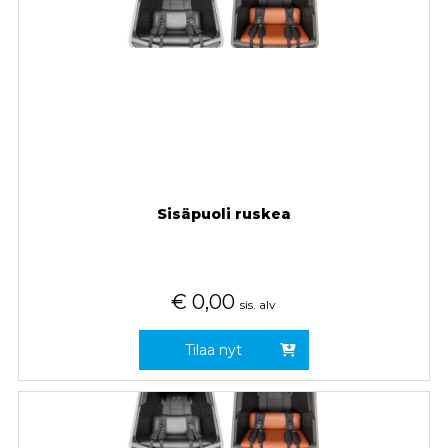
Sisäpuoli ruskea
€
0,00
sis. alv
Tilaa nyt