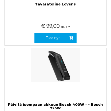
Tavarateline Lovens
€
99,00
sis. alv
Tilaa nyt
Päivitä isompaan akkuun Bosch 400W => Bosch
725W