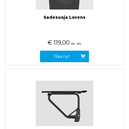
Sadesuoja Lovens
€
119,00
sis. alv
Tilaa nyt