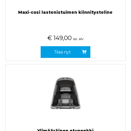
Maxi-cosi lastenistuimen kiinnitysteline
€
149,00
sis. alv
Tilaa nyt
Ylimääräinen etupenkki