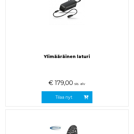
Ylimääräinen laturi
€
179,00
sis. alv
Tilaa nyt