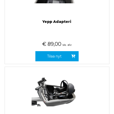
Yepp Adapteri
€
89,00
sis. alv
Tilaa nyt