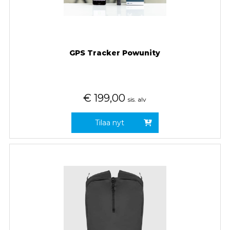
GPS Tracker Powunity
€
199,00
sis. alv
Tilaa nyt