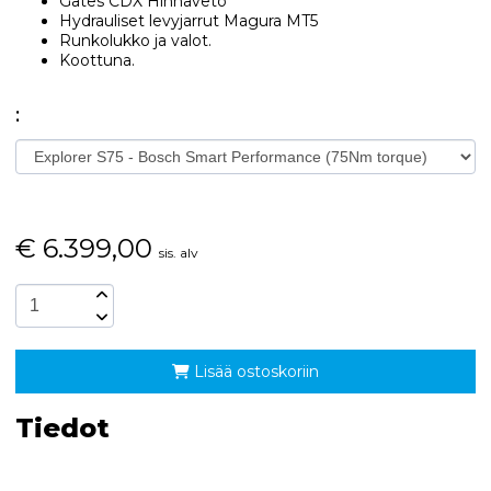
Gates CDX Hihnaveto
Hydrauliset levyjarrut Magura MT5
Runkolukko ja valot.
Koottuna.
:
€
6.399,00
sis. alv
Lisää ostoskoriin
Tiedot