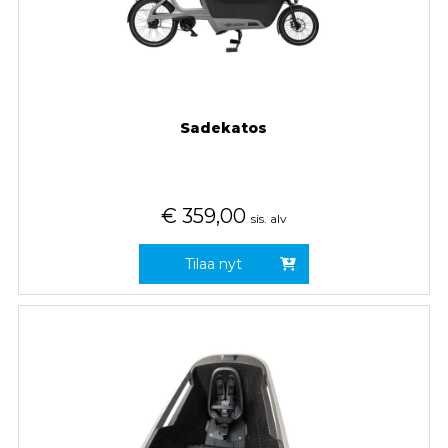
Sadekatos
€
359,00
sis. alv
Tilaa nyt