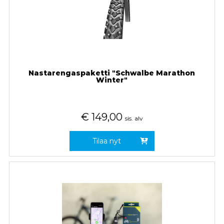
Nastarengaspaketti "Schwalbe Marathon
Winter"
€
149,00
sis. alv
Tilaa nyt