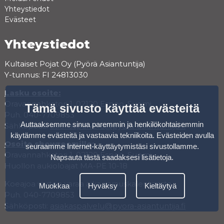
Yhteystiedot
Evästeet
Yhteystiedot
Kultaiset Pojat Oy (Pyörä Asiantuntija)
Y-tunnus: FI 24813030
Lasku osoite:
Oravannahkatori 1, 02120 Espoo, Suomi
Tämä sivusto käyttää evästeitä
Puh. 040-7709853
Auttaaksemme sinua paremmin ja henkilökohtaisemmin
Sähköposti:
asiakaspalvelu@pyora-asiantuntija.fi
käytämme evästeitä ja vastaavia tekniikoita. Evästeiden avulla
Osoite showroomille:
seuraamme Internet-käyttäytymistäsi sivustollamme.
Oravannahkatori 1, 02120 Espoo, Suomi
Napsauta tästä saadaksesi lisätietoja
.
Huollon aukioloajat MA-PE 10-18
Koeajoa varten varaa aika varauskalenterista.
Muokkaa
Hyväksy
Kieltäytyä
Puh. 040-7709853
Sähköposti:
asiakaspalvelu@pyora-asiantuntija.fi