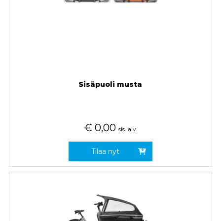
Sisäpuoli musta
€
0,00
sis. alv
Tilaa nyt