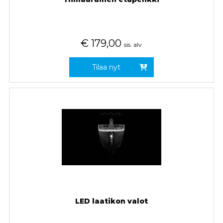
€
179,00
sis. alv
Tilaa nyt
LED laatikon valot