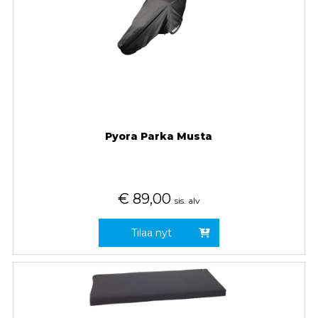
Pyora Parka Musta
€
89,00
sis. alv
Tilaa nyt