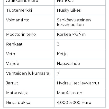
Artikkelinumero
HU-1002
Tuotemerkki
Husky Bikes
Voimansiirto
Sähköavusteinen
keskimoottori
Moottorin teho
Korkea >75Nm
Renkaat
3
Veto
Ketju
Vaihde
Napavaihde
Vaihteiden lukumäärä
7
Jarrut
Hydrauliset levyjarrut
Matkustajia
Max 4 Lasten
Hintaluokka
4.000-5.000 Euro