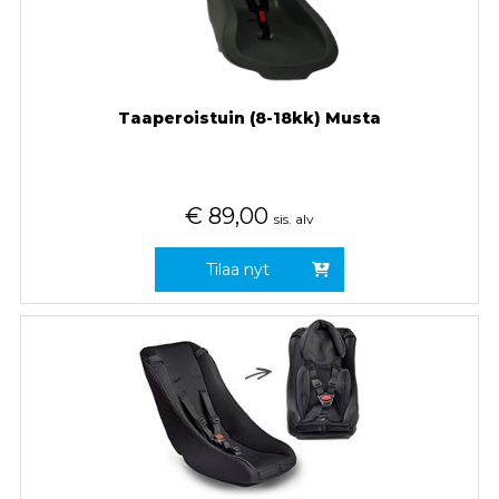
Taaperoistuin (8-18kk) Musta
€
89,00
sis. alv
Tilaa nyt