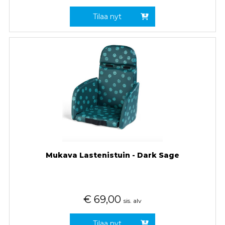
Tilaa nyt
Mukava Lastenistuin - Dark Sage
€
69,00
sis. alv
Tilaa nyt