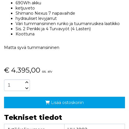
690Wh akku
ketjuveto
Shimano Nexus 7 napavaihde
hydrauliset levyjarrut
Väri tummansininen runko ja tuumanruskea laatikko
Sis. 2 Penkki ja 4 Turvavyöt (4 Lasten)
Koottuna
Matta syvä tummansininen
€
4.395,00
sis. alv
Lisää ostoskoriin
Tekniset tiedot