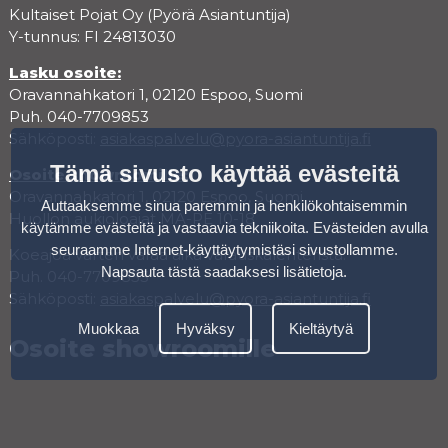
Kultaiset Pojat Oy (Pyörä Asiantuntija)
Y-tunnus: FI 24813030
Lasku osoite:
Oravannahkatori 1, 02120 Espoo, Suomi
Puh. 040-7709853
Sähköposti:
asiakaspalvelu@pyora-asiantuntija.fi
Tämä sivusto käyttää evästeitä
Osoite showroomille:
Oravannahkatori 1, 02120 Espoo, Suomi
Auttaaksemme sinua paremmin ja henkilökohtaisemmin
Huollon aukioloajat MA-PE 10-18
käytämme evästeitä ja vastaavia tekniikoita. Evästeiden avulla
seuraamme Internet-käyttäytymistäsi sivustollamme.
Koeajoa varten varaa aika varauskalenterista.
Napsauta tästä saadaksesi lisätietoja
.
Puh. 040-7709853
Sähköposti:
asiakaspalvelu@pyora-asiantuntija.fi
Muokkaa
Hyväksy
Kieltäytyä
Osoite showroomille