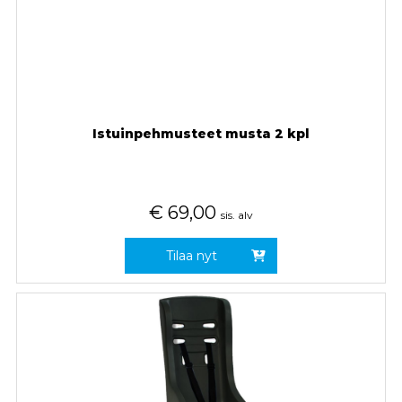
Istuinpehmusteet musta 2 kpl
€
69,00
sis. alv
Tilaa nyt