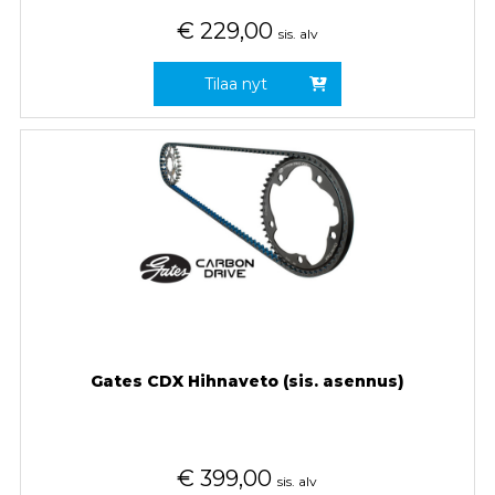
€
229,00
sis. alv
Tilaa nyt
Gates CDX Hihnaveto (sis. asennus)
€
399,00
sis. alv