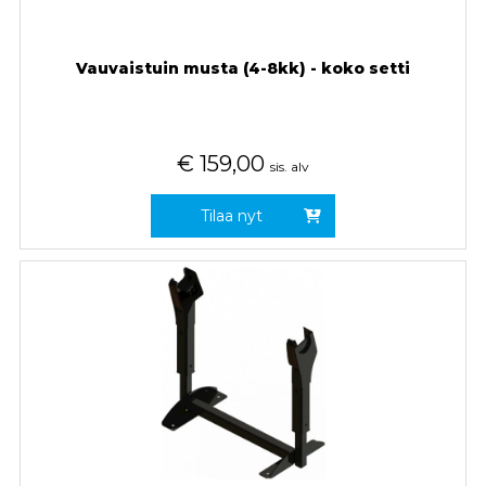
Vauvaistuin musta (4-8kk) - koko setti
€
159,00
sis. alv
Tilaa nyt