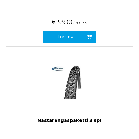
€
99,00
sis. alv
Tilaa nyt
Nastarengaspaketti 3 kpl