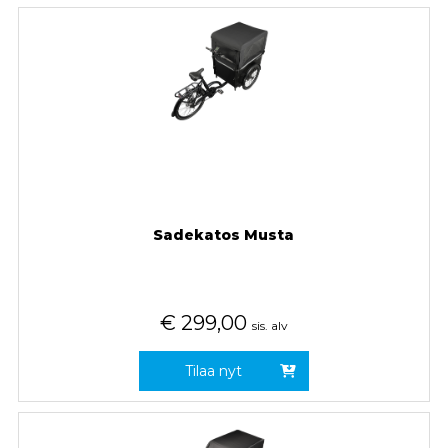
Sadekatos Musta
€
299,00
sis. alv
Tilaa nyt