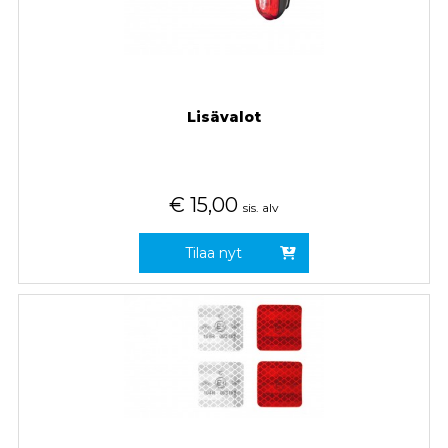
Lisävalot
€
15,00
sis. alv
Tilaa nyt