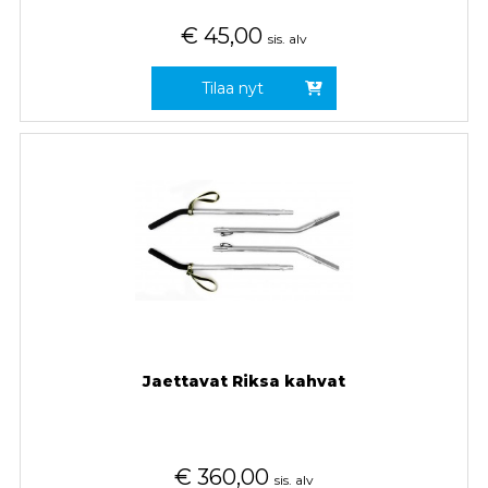
€
45,00
sis. alv
Tilaa nyt
Jaettavat Riksa kahvat
€
360,00
sis. alv