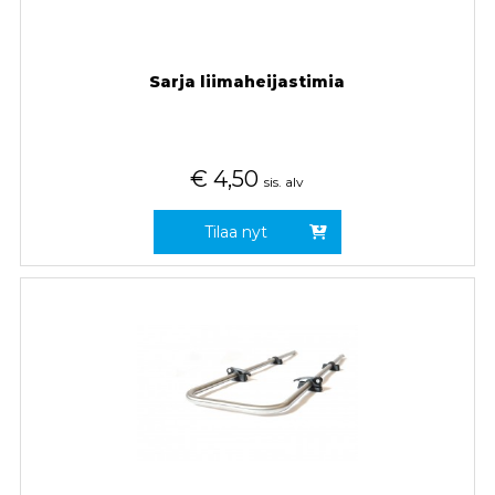
Sarja liimaheijastimia
€
4,50
sis. alv
Tilaa nyt