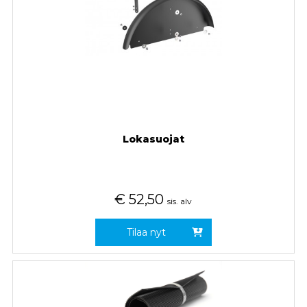
Lokasuojat
€
52,50
sis. alv
Tilaa nyt