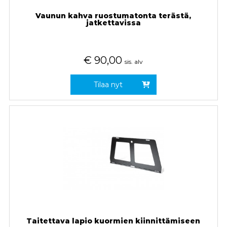
Vaunun kahva ruostumatonta terästä,
jatkettavissa
€
90,00
sis. alv
Tilaa nyt
Taitettava lapio kuormien kiinnittämiseen