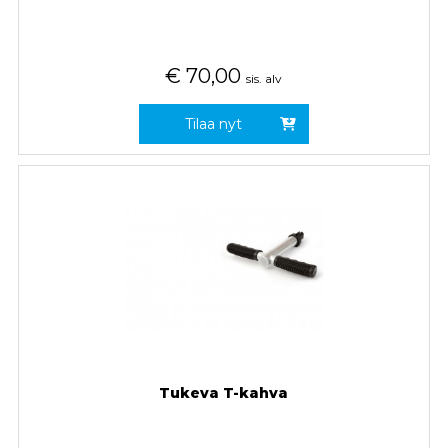
€
70,00
sis. alv
Tilaa nyt
Tukeva T-kahva