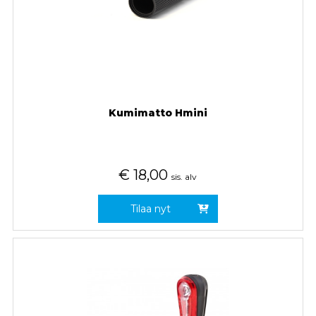
Kumimatto Hmini
€
18,00
sis. alv
Tilaa nyt