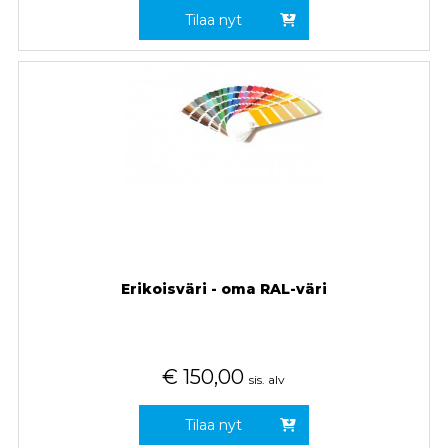
Tilaa nyt
Erikoisväri - oma RAL-väri
€
150,00
sis. alv
Tilaa nyt