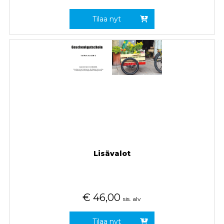
Tilaa nyt
Lisävalot
€
46,00
sis. alv
Tilaa nyt