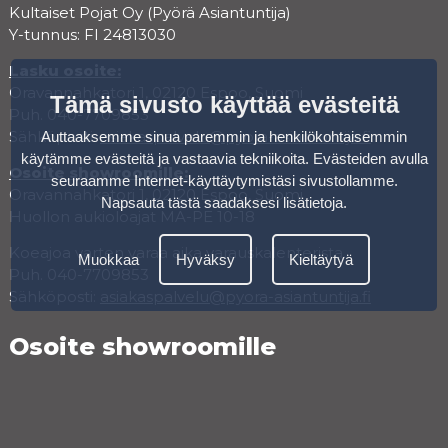
Kultaiset Pojat Oy (Pyörä Asiantuntija)
Y-tunnus: FI 24813030
Lasku osoite:
Oravannahkatori 1, 02120 Espoo, Suomi
Tämä sivusto käyttää evästeitä
Puh. 040-7709853
Sähköposti:
asiakaspalvelu@pyora-asiantuntija.fi
Auttaaksemme sinua paremmin ja henkilökohtaisemmin
käytämme evästeitä ja vastaavia tekniikoita. Evästeiden avulla
Osoite showroomille:
seuraamme Internet-käyttäytymistäsi sivustollamme.
Oravannahkatori 1, 02120 Espoo, Suomi
Napsauta tästä saadaksesi lisätietoja
.
Huollon aukioloajat MA-PE 10-18
Koeajoa varten varaa aika varauskalenterista.
Muokkaa
Hyväksy
Kieltäytyä
Puh. 040-7709853
Sähköposti:
asiakaspalvelu@pyora-asiantuntija.fi
Osoite showroomille