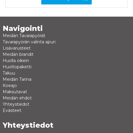
Navigointi
Meidän Tavarapyörät
Tavarapyörän valinta apuri
Lisävarusteet
Meidän brandit
Huolla oikein
Huoltopaketti
Takuu
Meidän Tarina
Koeajo
Maksutavat
Meidän ehdot
Yhteystiedot
Evästeet
Yhteystiedot