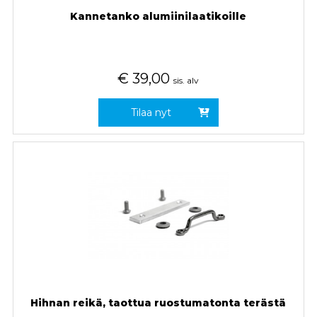
Kannetanko alumiinilaatikoille
€
39,00
sis. alv
Tilaa nyt
Hihnan reikä, taottua ruostumatonta terästä