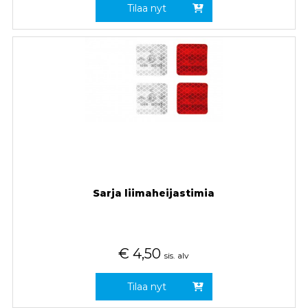
Tilaa nyt
Sarja liimaheijastimia
€
4,50
sis. alv
Tilaa nyt