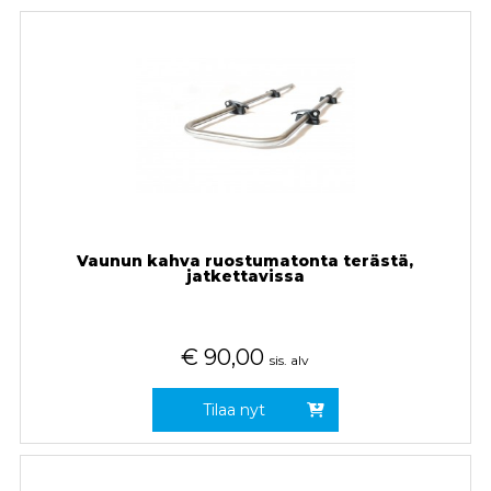
Vaunun kahva ruostumatonta terästä,
jatkettavissa
€
90,00
sis. alv
Tilaa nyt