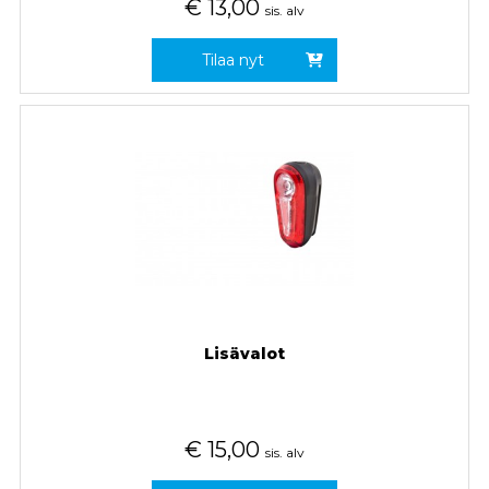
€
13,00
sis. alv
Tilaa nyt
Lisävalot
€
15,00
sis. alv