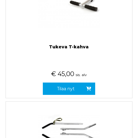
Tukeva T-kahva
€
45,00
sis. alv
Tilaa nyt