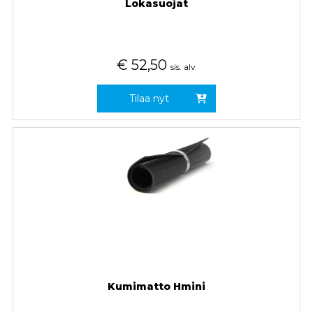
Lokasuojat
€
52,50
sis. alv
Tilaa nyt
Kumimatto Hmini