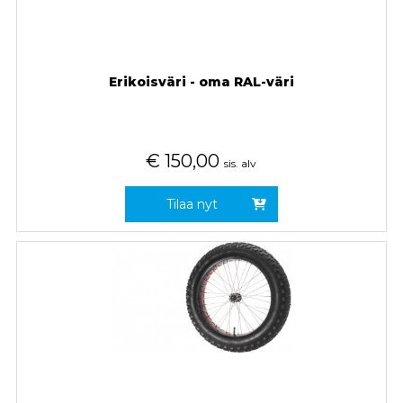
Erikoisväri - oma RAL-väri
€
150,00
sis. alv
Tilaa nyt