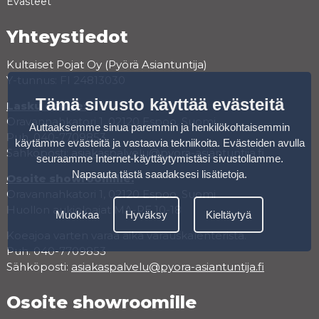
Evästeet
Yhteystiedot
Kultaiset Pojat Oy (Pyörä Asiantuntija)
Y-tunnus: FI 24813030
Tämä sivusto käyttää evästeitä
Lasku osoite:
Oravannahkatori 1, 02120 Espoo, Suomi
Auttaaksemme sinua paremmin ja henkilökohtaisemmin
Puh. 040-7709853
käytämme evästeitä ja vastaavia tekniikoita. Evästeiden avulla
Sähköposti:
asiakaspalvelu@pyora-asiantuntija.fi
seuraamme Internet-käyttäytymistäsi sivustollamme.
Napsauta tästä saadaksesi lisätietoja
.
Osoite showroomille:
Oravannahkatori 1, 02120 Espoo, Suomi
Huollon aukioloajat MA-PE 10-18
Muokkaa
Hyväksy
Kieltäytyä
Koeajoa varten varaa aika varauskalenterista.
Puh. 040-7709853
Sähköposti:
asiakaspalvelu@pyora-asiantuntija.fi
Osoite showroomille