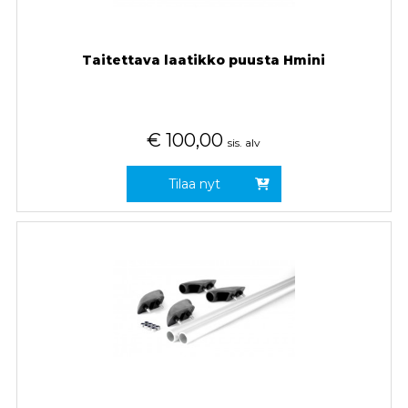
Taitettava laatikko puusta Hmini
€
100,00
sis. alv
Tilaa nyt