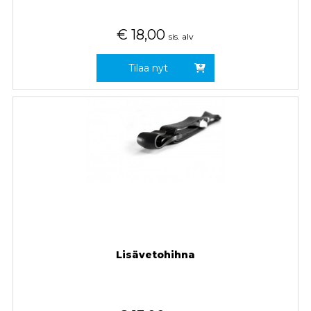
€
18,00
sis. alv
Tilaa nyt
Lisävetohihna