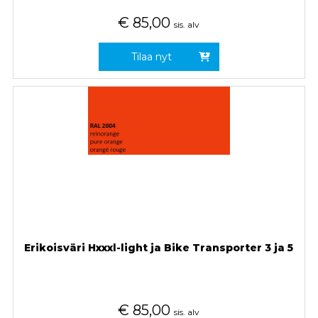
€
85,00
sis. alv
Tilaa nyt
Erikoisväri Hxxxl-light ja Bike Transporter 3 ja 5
€
85,00
sis. alv