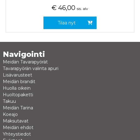
€
46,00
sis. alv
Tilaa nyt
Navigointi
Meidän Tavarapyörät
Tavarapyörän valinta apuri
Lisävarusteet
Meidän brandit
Huolla oikein
Huoltopaketti
Takuu
Meidän Tarina
Koeajo
Maksutavat
Meidän ehdot
Yhteystiedot