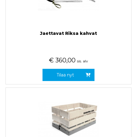
Jaettavat Riksa kahvat
€
360,00
sis. alv
Tilaa nyt