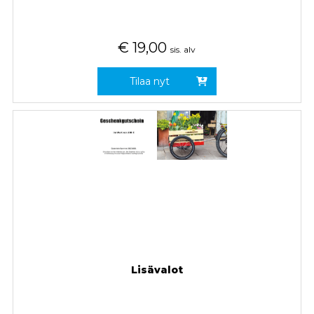
€
19,00
sis. alv
Tilaa nyt
Lisävalot